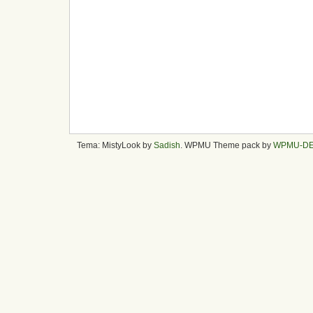
Tema: MistyLook by
Sadish
. WPMU Theme pack by
WPMU-D