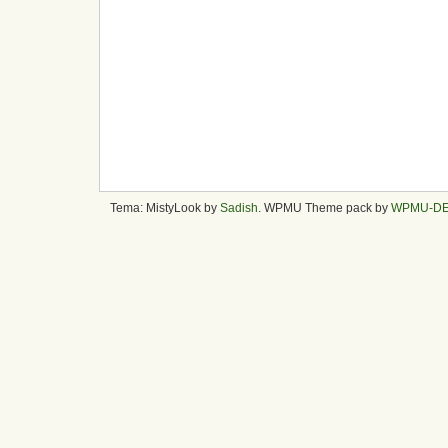
Tema: MistyLook by
Sadish
. WPMU Theme pack by
WPMU-D