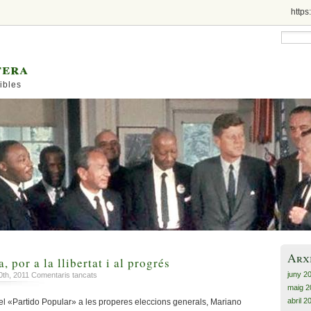
https
tera
ibles
Arx
, por a la llibertat i al progrés
juny 2
a
0th, 2011
Comentaris tancats
Por
maig 2
a
abril 2
l «Partido Popular» a les properes eleccions generals, Mariano
l’autonomia,