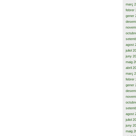
març 
febrer
gener 
desem
novem
octubr
setemb
agost 
juliol 
juny 2
maig 2
abril 2
març 
febrer
gener 
desem
novem
octubr
setemb
agost 
juliol 
juny 2
maig 2