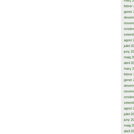
març 
febrer
gener 
desem
novem
octubr
setemb
agost 
juliol 
juny 2
maig 2
abril 2
març 
febrer
gener 
desem
novem
octubr
setemb
agost 
juliol 
juny 2
maig 2
abril 2