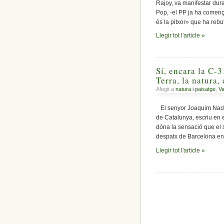
Rajoy, va manifestar dura
Pop, -el PP ja ha començ
és la pitxor» que ha reb
Llegir tot l'article »
Sí, encara la C-3
Terra, la natura,
Afegit a
natura i paisatge
,
Va
El senyor Joaquim Nadal,
de Catalunya, escriu en e
dóna la sensació que el 
despatx de Barcelona env
Llegir tot l'article »