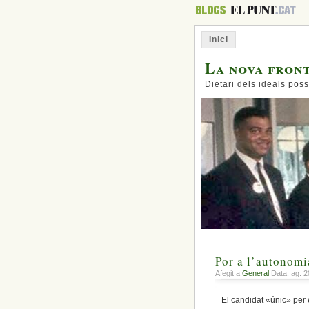
Inici
La nova fron
Dietari dels ideals poss
Por a l’autonomia
Afegit a
General
Data: ag. 2
El candidat «únic» per e