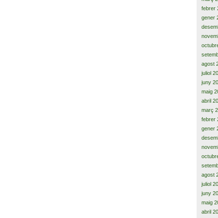
febrer
gener 
desem
novem
octubr
setemb
agost 
juliol 
juny 2
maig 2
abril 2
març 
febrer
gener 
desem
novem
octubr
setemb
agost 
juliol 
juny 2
maig 2
abril 2