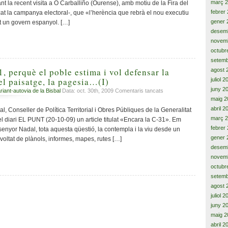
març 
nt la recent visita a O Carballiño (Ourense), amb motiu de la Fira del
por
febrer
at la campanya electoral-, que «l’herència que rebrà el nou executiu
a
gener 
ut un govern espanyol. […]
la
desem
llibertat
novem
i
octubr
al
progrés
setemb
1, perquè el poble estima i vol defensar la
agost 
 el paisatge, la pagesia…(I)
juliol 
juny 2
a
riant-autovia de la Bisbal
Data: oct. 30th, 2009
Comentaris tancats
Sí,
maig 2
encara
abril 2
 Conseller de Política Territorial i Obres Públiques de la Generalitat
la
març 
l diari EL PUNT (20-10-09) un article titulat «Encara la C-31». Em
C-
febrer
senyor Nadal, tota aquesta qüestió, la contempla i la viu desde un
31,
gener 
oltat de plànols, informes, mapes, rutes […]
perquè
desem
el
novem
poble
octubr
estima
setemb
i
vol
agost 
defensar
juliol 
la
juny 2
Terra,
maig 2
la
abril 2