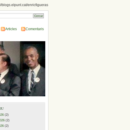
://blogs.elpunt.cat/enricfigueras
Articles
Comentaris
iu
026
(2)
026
(2)
026
(2)