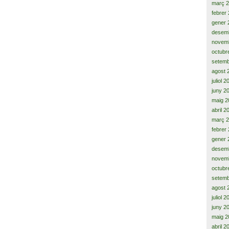
març 
febrer
gener 
desem
novem
octubr
setemb
agost 
juliol 
juny 2
maig 2
abril 2
març 
febrer
gener 
desem
novem
octubr
setemb
agost 
juliol 
juny 2
maig 2
abril 2