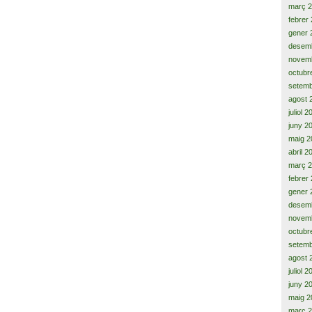
març 
febrer
gener 
desem
novem
octubr
setemb
agost 
juliol 
juny 2
maig 2
abril 2
març 
febrer
gener 
desem
novem
octubr
setemb
agost 
juliol 
juny 2
maig 2
març 