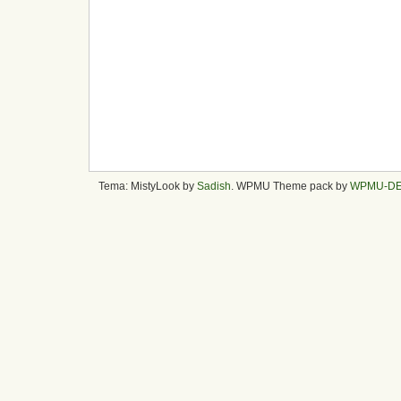
Tema: MistyLook by
Sadish
. WPMU Theme pack by
WPMU-D