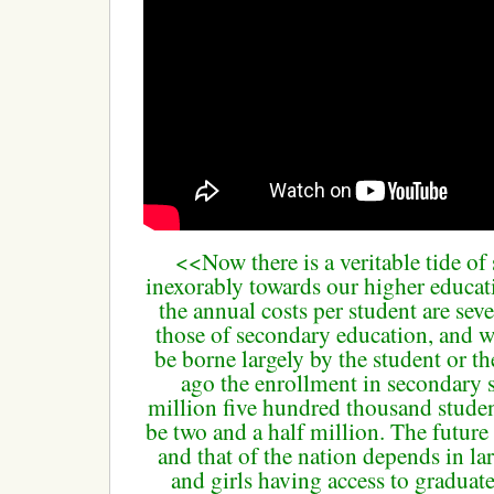
<<Now there is a veritable tide of
inexorably towards our higher educati
the annual costs per student are sev
those of secondary education, and w
be borne largely by the
student or th
ago the enrollment in secondary 
million five hundred thousand studen
be two and a half million.
The future
and that of the nation depends in la
and girls having access to graduat