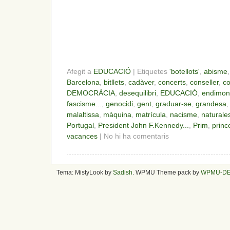
Afegit a
EDUCACIÓ
| Etiquetes
'botellots'
,
abisme
Barcelona
,
bitllets
,
cadàver
,
concerts
,
conseller
,
co
DEMOCRÀCIA
,
desequilibri
,
EDUCACIÓ
,
endimon
fascisme...
,
genocidi
,
gent
,
graduar-se
,
grandesa
malaltissa
,
màquina
,
matrícula
,
nacisme
,
naturale
Portugal
,
President John F.Kennedy...
,
Prim
,
princ
vacances
| No hi ha comentaris
Tema: MistyLook by
Sadish
. WPMU Theme pack by
WPMU-D