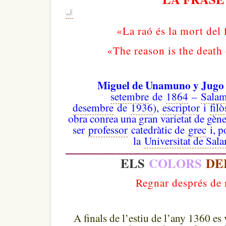
«La raó és la mort del
«The reason is the death
Miguel de Unamuno y Jugo
setembre
de
1864
–
Sala
desembre
de
1936
),
escriptor
i
filò
obra conrea una gran varietat de gène
ser
professor
catedràtic de
grec
i, p
la
Universitat de Sal
—————————————
ELS
COLORS
D
Regnar després de
A finals de l’estiu de l’any 1360 es v