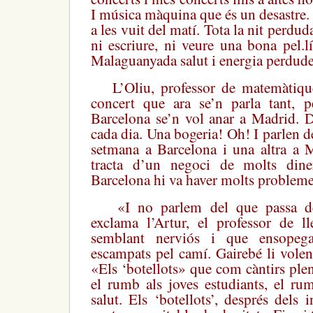
I música màquina que és un desastre. 
a les vuit del matí. Tota la nit perduda
ni escriure, ni veure una bona pel.l
Malaguanyada salut i energia perdude
L’Oliu, professor de matemàtiqu
concert que ara se’n parla tant, 
Barcelona se’n vol anar a Madrid. D
cada dia. Una bogeria! Oh! I parlen d
setmana a Barcelona i una altra a 
tracta d’un negoci de molts din
Barcelona hi va haver molts probleme
«I no parlem del que passa des
exclama l’Artur, el professor de l
semblant nerviós i que ensopeg
escampats pel camí. Gairebé li volen 
«Els ‘botellots» que com càntirs ple
el rumb als joves estudiants, el rum
salut. Els ‘botellots’, després dels 