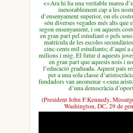
<<Ara hi ha una veritable marea d’
inexorablement cap a les nostr
d’ensenyament superior, on els costo
són diverses vegades més alts que e
segon ensenyament, i on aquests costo
en gran part pel
estudiant o pels seus
matrícula de les escoles secundàries
cinc-cents mil estudiants;
d’aquí a 
milions i mig.
El futur d aquests jove
en gran part que aquests nois i no
l’educació graduada.
Aquest país re
per a una sola classe d’aristocràci
fundadors van anomenar <<una aristo
d’una democràcia d’oport
(President John F.Kennedy, Missatge
Washington, DC, 29 de gen