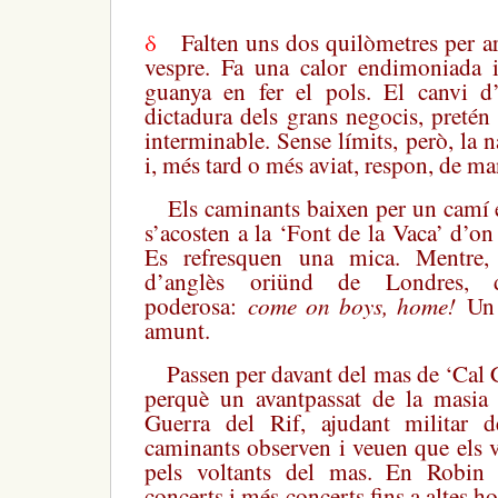
δ
Falten uns dos quilòmetres per ar
vespre. Fa una calor endimoniada i 
guanya en fer el pols. El canvi d
dictadura dels grans negocis, pretén 
interminable. Sense límits, però, la 
i, més tard o més aviat, respon, de m
Els caminants baixen per un camí e
s’acosten a la ‘Font de la Vaca’ d’on
Es refresquen una mica. Mentre,
d’anglès oriünd de Londres
come on boys, home!
poderosa:
Un 
amunt.
Passen per davant del mas de ‘Cal 
perquè un avantpassat de la masia h
Guerra del Rif, ajudant militar d
caminants observen i veuen que els v
pels voltants del mas. En Robin
concerts i més concerts fins a altes h