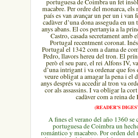
portuguesa de Coimbra un fet insòli
macabre.
Per ordre del monarca, els 
país es van avançar un per un i van f
cadàver d’una dona asseguda en un t
anys abans.
El cos pertanyia a la prin
Castro, casada secretament amb el
Portugal recentment coronat.
Inés
Portugal el 1342 com a dama de com
Pedro, llavors hereu del tron.
El prín
però el seu pare, el rei Alfons IV, v
d’una intrigant i va ordenar que fos
veure obligat a amagar la pena i el 
anys després va accedir al tron va ord
cor als assassins.
I va obligar la cor
cadàver com a reina de 
(READER’S DIGES
A fines el verano del año 1360 se 
portuguesa de Coimbra un hecho 
romántico y macabro. Por orden del 