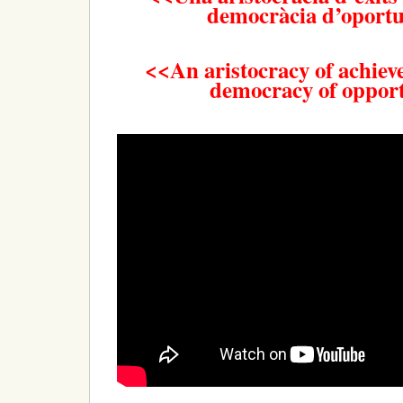
democràcia d’oportu
<<An aristocracy of achiev
democracy of oppor