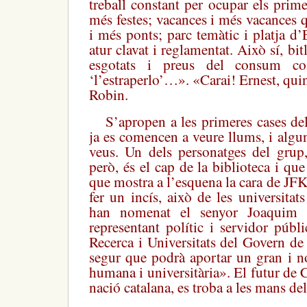
treball constant per ocupar els primer
més festes; vacances i més vacances 
i més ponts; parc temàtic i platja d
atur clavat i reglamentat. Això sí, bit
esgotats i preus del consum 
‘l’estraperlo’…». «Carai! Ernest, qu
Robin.
S’apropen a les primeres cases del 
ja es comencen a veure llums, i algu
veus. Un dels personatges del grup,
però, és el cap de la biblioteca i qu
que mostra a l’esquena la cara de JF
fer un incís, això de les universitats
han nomenat el senyor Joaquim N
representant polític i servidor públ
Recerca i Universitats del Govern de
segur que podrà aportar un gran i n
humana i universitària». El futur de
nació catalana, es troba a les mans del