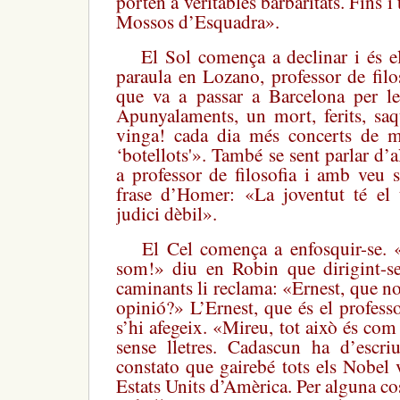
porten a veritables barbaritats. Fins i 
Mossos d’Esquadra».
El Sol comença a declinar i és e
paraula en Lozano, professor de filos
que va a passar a Barcelona per le
Apunyalaments, un mort, ferits, saq
vinga! cada dia més concerts de 
‘botellots'». També se sent parlar d’
a professor de filosofia i amb veu 
frase d’Homer: «La joventut té el
judici dèbil».
El Cel comença a enfosquir-se. 
som!» diu en Robin que dirigint-s
caminants li reclama: «Ernest, que no
opinió?» L’Ernest, que és el professo
s’hi afegeix. «Mireu, tot això és co
sense lletres. Cadascun ha d’escri
constato que gairebé tots els Nobel 
Estats Units d’Amèrica. Per alguna cos