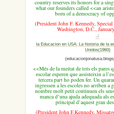
country reserves its honors for a singl
what our founders called <<an arist
born of a democracy of op
(President John F. Kennedy, Special
Washington, D.C., January
la Educacion en USA: La historia de la 
Unidos(1960)
(educacionjonatusa.blogs
<<Més de la meitat de tots els pares q
escolar esperen que assisteixin a l’es
tercera part ho poden fer.
Un quaran
ingressen a les escoles no arriben a 
nombre molt petit continuen els seus
manca d’una ajuda adequada als es
principal d’aquest gran des
(President John F.Kennedy, Missatge