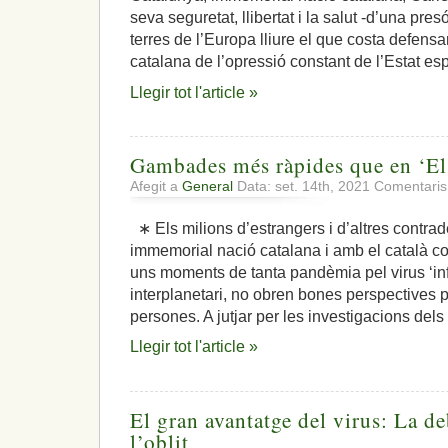
seva seguretat, llibertat i la salut -d’una pres
terres de l’Europa lliure el que costa defensar
catalana de l’opressió constant de l’Estat es
Llegir tot l'article »
Gambades més ràpides que en ‘El
Afegit a
General
Data: set. 14th, 2021
Comentaris
∗ Els milions d’estrangers i d’altres contra
immemorial nació catalana i amb el català co
uns moments de tanta pandèmia pel virus ‘in
interplanetari, no obren bones perspectives pe
persones. A jutjar per les investigacions dels
Llegir tot l'article »
El gran avantatge del virus: La de
l’oblit