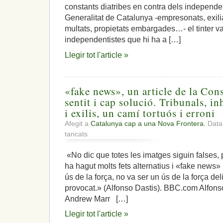
constants diatribes en contra dels independen
Generalitat de Catalunya -empresonats, exiliat
multats, propietats embargades…- el tinter va
independentistes que hi ha a […]
Llegir tot l'article »
«fake news», un article de la Cons
sentit i cap solució. Tribunals, in
i exilis, un camí tortuós i erroni
Afegit a
Catalunya cap a una Nova Frontera.
Data:
a
tancats
«fake
news»,
«No dic que totes les imatges siguin falses,
un
ha hagut molts fets alternatius i «fake news» i
article
de
ús de la força, no va ser un ús de la força del
la
provocat.» (Alfonso Dastis). BBC.com Alfonso
Constitució
Andrew Marr […]
desfasat
sense
Llegir tot l'article »
sentit