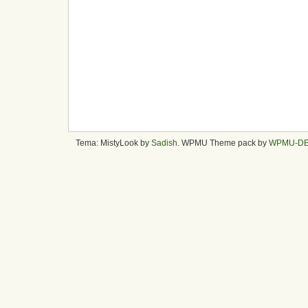
Tema: MistyLook by
Sadish
. WPMU Theme pack by
WPMU-D