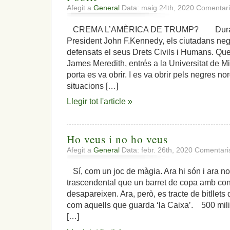
Afegit a
General
Data: maig 24th, 2020
Comentari
CREMA L’AMÈRICA DE TRUMP? Durant l’
President John F.Kennedy, els ciutadans ne
defensats el seus Drets Civils i Humans. Que
James Meredith, entrés a la Universitat de Mis
porta es va obrir. I es va obrir pels negres
situacions […]
Llegir tot l'article »
Ho veus i no ho veus
Afegit a
General
Data: febr. 26th, 2020
Comentaris
Sí, com un joc de màgia. Ara hi són i ara no
trascendental que un barret de copa amb conil
desapareixen. Ara, però, es tracte de bitllets d
com aquells que guarda ‘la Caixa’. 500 m
[…]