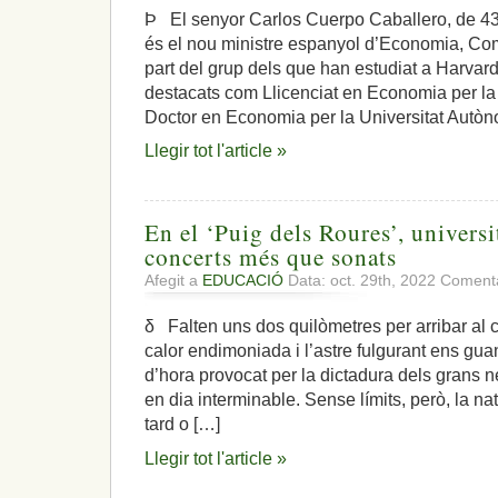
Þ El senyor Carlos Cuerpo Caballero, de 43
és el nou ministre espanyol d’Economia, Co
part del grup dels que han estudiat a Harvard,
destacats com Llicenciat en Economia per la
Doctor en Economia per la Universitat Autòn
Llegir tot l'article »
En el ‘Puig dels Roures’, universit
concerts més que sonats
Afegit a
EDUCACIÓ
Data: oct. 29th, 2022
Comenta
δ Falten uns dos quilòmetres per arribar al 
calor endimoniada i l’astre fulgurant ens guan
d’hora provocat per la dictadura dels grans ne
en dia interminable. Sense límits, però, la na
tard o […]
Llegir tot l'article »