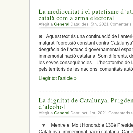
La mediocritat i el patetisme d’uti
català com a arma electoral
Afegit a
General
Data: des. 5th, 2021
Comentaris 
⊕ Aquest text és una continuació de l’anterior ‘
malgrat l’opressió constant contra Catalunya’
desgràcia de l’actuació governamental espa
immemorial nació catalana. Som diferents, do
les seves conseqüències L’hecatombe de la 
pels territoris de les nacions, comunitats a
Llegir tot l'article »
La dignitat de Catalunya, Puigdem
d’alcohol
Afegit a
General
Data: oct. 1st, 2021
Comentaris t
♥ Mentre el Molt Honorable 130è President
Catalunya, immemorial nació catalana, Carle