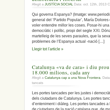
Afegit a
JUSTÍCIA SOCIAL
Data: oct. 12th, 2013
C
Qui governa Espanya? (Imatge: www.periodist
general del ‘Partido Popular’, María Dolores
voler entendre millor les coses. Posar-hi un
democràtic i polític, propi del segle XXI. Dón
martelleig de les seves paraules, que la sev
problemes de l’Espanya actual -nació […]
Llegir tot l'article »
Catalunya «va de cara» i diu prou 
18.000 milions, cada any
Afegit a
Catalunya cap a una Nova Frontera.
Data:
a
tancats
Catalunya
«va
Les portes tancades per les justes i democrà
de
dels ciutadans de Catalunya. Les portes ta
cara»
i
d’enteniment i diàleg. Les portes tancades a 
diu
de ciutadans de la nació catalana que, de ma