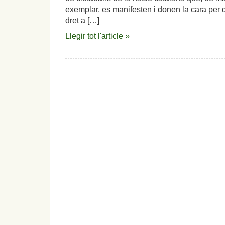
prou
exemplar, es manifesten i donen la cara per 
a
dret a […]
un
espoli
Llegir tot l'article »
fiscal
de
18.000
milions,
cada
any