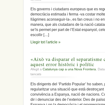
«Si
els
Els governs i ciutadans europeus que es re
catalans
democràcia estimada i ferma -va costar molte
escullen
un
llàgrimes aconseguir-la-, es fan creus i no 
govern
manera, que als ciutadans de la nació catala
diferent,
se’ls permet per part de l’Estat espanyol, ce
els
escollir […]
governs
europeus
Llegir tot l'article »
hauran
de
reaccionar»
«Això va disparar el separatisme 
aquest error històric i polític
Afegit a
Catalunya cap a una Nova Frontera.
Data:
a
tancats
«Això
va
Els dirigents del ‘Partido Popular’ ho saben, 
disparar
regularitzar una situació que està destroçant 
el
separatisme
convivència a Espanya, nació de nacions. 
català»
dir i denunciar des de l’exterior. Des de paï
i
Espanya i on la democràcia i el progressism