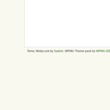
Tema: MistyLook by
Sadish
. WPMU Theme pack by
WPMU-D