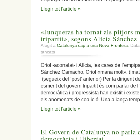
cal
esmenar
Llegir tot l'article »
aquest
error
històric
i
«Junqueras ha tornat als pitjors 
polític
tripartit», segons Alícia Sánchez
Afegit a
Catalunya cap a una Nova Frontera.
Data:
a
tancats
«Junqueras
ha
Oriol -acorralat- i Alícia, les cares de l’emp
tornat
Sánchez Camacho, Oriol «mana molt». (Imatg
als
pitjors
(segueix del ‘post’ anterior) Per la dirigent de
moments
esment del govern tripartit és com parlar de l
del
democràtica i progressista han existit i existe
tripartit»,
els anomenats de coalició. Una aliança temp
segons
Alícia
Llegir tot l'article »
Sánchez
El Govern de Catalunya no parla d
democràcia i llibertat