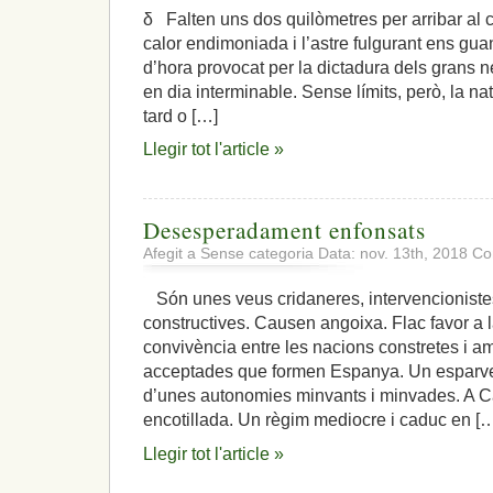
δ Falten uns dos quilòmetres per arribar al 
calor endimoniada i l’astre fulgurant ens guan
d’hora provocat per la dictadura dels grans ne
en dia interminable. Sense límits, però, la na
tard o […]
Llegir tot l'article »
Desesperadament enfonsats
Afegit a Sense categoria Data: nov. 13th, 2018
Co
Són unes veus cridaneres, intervencioniste
constructives. Causen angoixa. Flac favor a l
convivència entre les nacions constretes i 
acceptades que formen Espanya. Un esparver
d’unes autonomies minvants i minvades. A C
encotillada. Un règim mediocre i caduc en [
Llegir tot l'article »