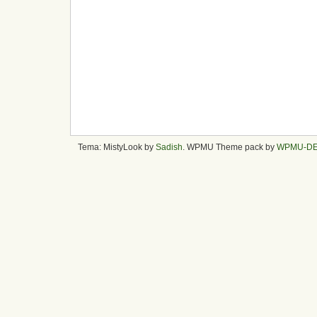
Tema: MistyLook by
Sadish
. WPMU Theme pack by
WPMU-D