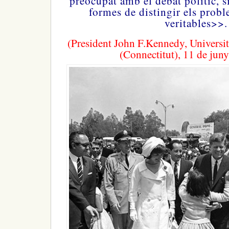
preocupat amb el debat polític, s
formes de distingir els probl
veritables>>.
(President John F.Kennedy, Universi
(Connectitut), 11 de jun