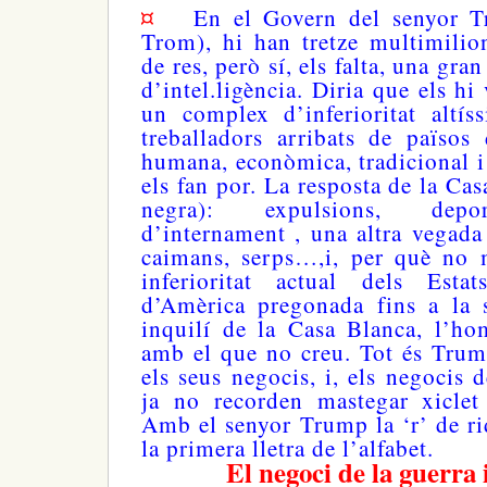
¤
En el Govern del senyor T
Trom), hi han tretze multimilio
de res, però sí, els falta, una gra
d’intel.ligència. Diria que els hi 
un complex d’inferioritat altís
treballadors arribats de països
humana, econòmica, tradicional i
els fan por. La resposta de la Cas
negra): expulsions, depor
d’internament , una altra vegada 
caimans, serps…,i, per què n
inferioritat actual dels Estat
d’Amèrica pregonada fins a la s
inquilí de la Casa Blanca, l’ho
amb el que no creu. Tot és Tru
els seus negocis, i, els negocis 
ja no recorden mastegar xiclet 
Amb el senyor Trump la ‘r’ de rid
la primera lletra de l’alfabet.
El negoci de la guerra