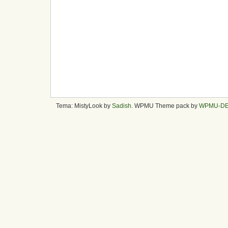
Tema: MistyLook by
Sadish
. WPMU Theme pack by
WPMU-D