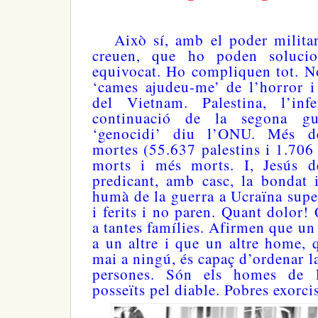
Això sí, amb el poder militar i
creuen, que ho poden solucio
equivocat. Ho compliquen tot. N
‘cames ajudeu-me’ de l’horror i
del Vietnam. Palestina, l’in
continuació de la segona g
‘genocidi’ diu l’ONU. Més d
mortes (55.637 palestins i 1.706 
morts i més morts. I, Jesús de
predicant, amb casc, la bondat 
humà de la guerra a Ucraïna supe
i ferits i no paren. Quant dolor!
a tantes famílies. Afirmen que un
a un altre i que un altre home, 
mai a ningú, és capaç d’ordenar l
persones. Són els homes de l
posseïts pel diable. Pobres exorci