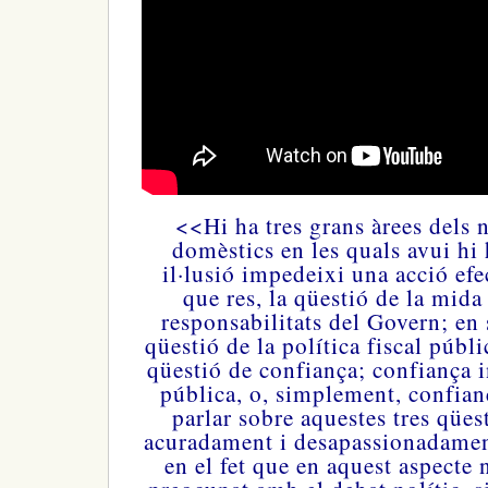
<<Hi ha tres grans àrees dels 
domèstics en les quals avui hi h
il·lusió impedeixi una acció efe
que res, la qüestió de la mida 
responsabilitats del Govern;
en 
qüestió de la política fiscal públic
qüestió de confiança;
confiança i
pública, o, simplement, confian
parlar sobre aquestes tres qüest
acuradament i desapassionadamen
en el fet que en aquest aspecte 