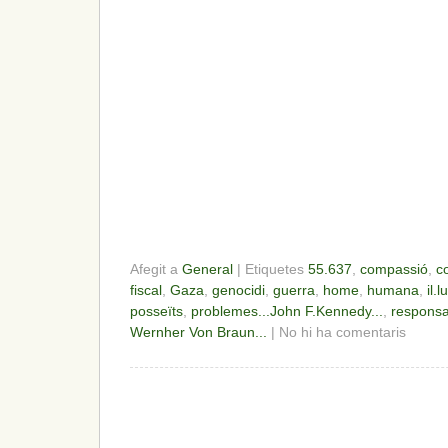
Afegit a
General
| Etiquetes
55.637
,
compassió
,
c
fiscal
,
Gaza
,
genocidi
,
guerra
,
home
,
humana
,
il.l
posseïts
,
problemes...John F.Kennedy...
,
responsab
Wernher Von Braun...
| No hi ha comentaris