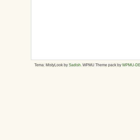
Tema: MistyLook by
Sadish
. WPMU Theme pack by
WPMU-D