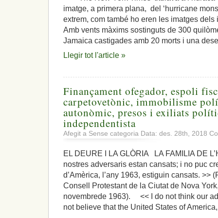
imatge, a primera plana, del ‘hurricane mon
extrem, com també ho eren les imatges dels
Amb vents màxims sostinguts de 300 quilòmet
Jamaica castigades amb 20 morts i una des
Llegir tot l'article »
Finançament ofegador, espoli fisc
carpetovetònic, immobilisme polí
autonòmic, presos i exiliats polí
independentista
Afegit a Sense categoria Data: des. 28th, 2018
Co
EL DEURE I LA GLÒRIA LA FAMILIA DE L
nostres adversaris estan cansats; i no puc cr
d’Amèrica, l’any 1963, estiguin cansats. >> 
Consell Protestant de la Ciutat de Nova York
novembrede 1963). << I do not think our adve
not believe that the United States of America,