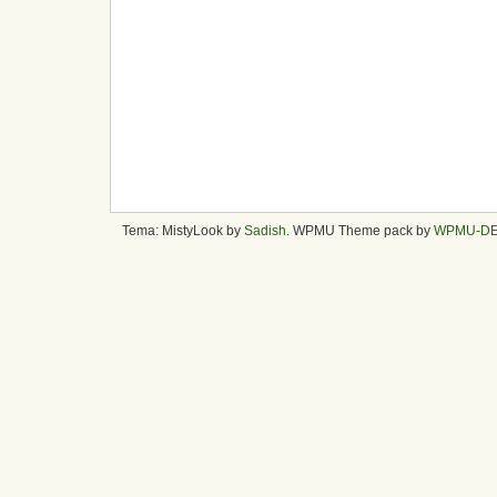
Tema: MistyLook by
Sadish
. WPMU Theme pack by
WPMU-D