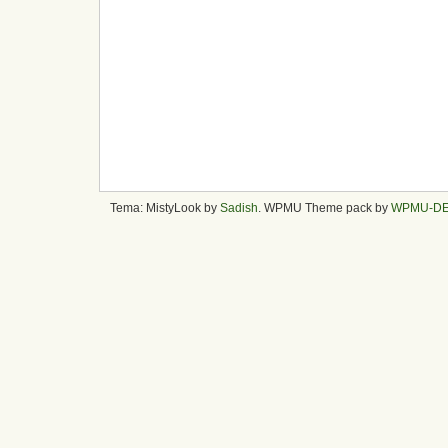
Tema: MistyLook by
Sadish
. WPMU Theme pack by
WPMU-D