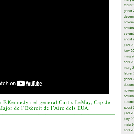
febrer
gener 
desem
novem
octubr
setemb
agost 
juliol 
juny 2
maig 2
abril 2
març 
febrer
gener 
desem
novem
octubr
n F.Kennedy i el general Curtis LeMay, Cap de
setemb
Major de l’Exèrcit de l’Aire dels EUA.
agost 
——————————————————-
juliol 
juny 2
maig 2
abril 2