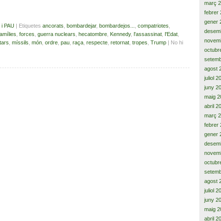
març 
febrer
gener 
 i PAU
| Etiquetes
ancorats
,
bombardejar
,
bombardejos...
,
compatriotes
,
desem
famílies
,
forces
,
guerra nuclears
,
hecatombre
,
Kennedy
,
l'assassinat
,
l'Edat
,
novem
itars
,
míssils
,
món
,
ordre
,
pau
,
raça
,
respecte
,
retornat
,
tropes
,
Trump
| No hi
octubr
setemb
agost 
juliol 
juny 2
maig 2
abril 2
març 
febrer
gener 
desem
novem
octubr
setemb
agost 
juliol 
juny 2
maig 2
abril 2