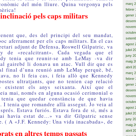
conòmic del món lliure. Quina vergonya pels
març 
mèrica!
febrer
inclinació pels caps militars
gener 
desem
novem
octubr
renent que, des del principi del seu mandat,
setemb
oc aferrament per els caps militars. En el cas
agost 
retari adjunt de Defensa, Roswell Gilpatric, va
juliol 
ay de «recalcitrant». Cada vegada que el
juny 2
edy tenia que reunir-se amb LeMay -va dir
maig 2
inal gairebé li donava un atac. Vull dir que es
abril 2
 al final d’una reunió amb LeMay perquè, bé,
març 
ava, no li feia cas, i feia allò que Kennedy
febrer
ostes ultratjants, que no tenien cap relació
gener 
ó existent els anys seixanta. Així que el
desem
veia mai, només en alguna ocasió cerimonial o
novem
 tenia que quedar constància de que havia
octubr
. I tenia que romandre allà assegut. Jo veia al
agost 
esprés. Estava furiós. Estava fora de si, més a
juliol 
ai havia estat de…» va dir Gilpatric sense
juny 2
ase. ( A «J.F. Kennedy: Una vida inacabada», de
maig 2
rats en altres temps passats
abril 2