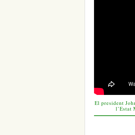
El president Joh
l’Estat 
—————