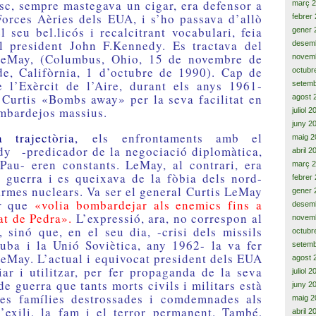
c, sempre mastegava un cigar, era defensor a
març 
Forces Aèries dels EUA, i s’ho passava d’allò
febrer
 seu bel.licós i recalcitrant vocabulari, feia
gener 
al president John F.Kennedy. Es tractava del
desem
 LeMay, (Columbus, Ohio, 15 de novembre de
novem
de, Califòrnia, 1 d’octubre de 1990). Cap de
octubr
e l’Exèrcit de l’Aire, durant els anys 1961-
setemb
Curtis «Bombs away» per la seva facilitat en
agost 
mbardejos massius.
juliol 
juny 2
a trajectòria,
els enfrontaments amb el
maig 2
dy -predicador de la negociació diplomàtica,
abril 2
a Pau- eren constants. LeMay, al contrari, era
març 
 guerra i es queixava de la fòbia dels nord-
febrer
armes nuclears. Va ser el general Curtis LeMay
gener 
ar que
«volia bombardejar als enemics fins a
desem
at de Pedra».
L’expressió, ara, no correspon al
novem
 sinó que, en el seu dia, -crisi dels missils
octubr
uba i la Unió Soviètica, any 1962- la va fer
setemb
LeMay. L’actual i equivocat president dels EUA
agost 
iar i utilitzar, per fer propaganda de la seva
juliol 
e guerra que tants morts civils i militars està
juny 2
tes famílies destrossades i comdemnades als
maig 2
’exili, la fam i el terror permanent. També,
abril 2