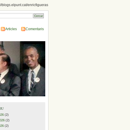
://blogs.elpunt.cat/enricfigueras
Articles
Comentaris
iu
026
(2)
026
(2)
026
(2)