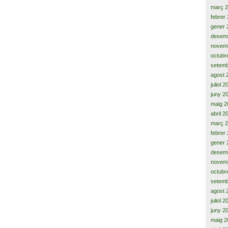
març 
febrer
gener 
desem
novem
octubr
setemb
agost 
juliol 
juny 2
maig 2
abril 2
març 
febrer
gener 
desem
novem
octubr
setemb
agost 
juliol 
juny 2
maig 2