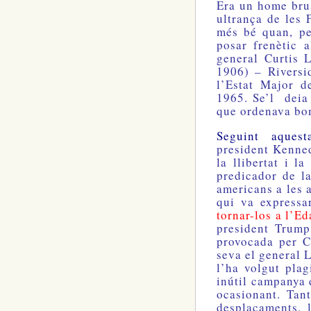
Era un home brus
ultrança de les 
més bé quan, pel
posar frenètic 
general Curtis
1906) – Riversi
l’Estat Major d
1965. Se’l deia 
que ordenava bo
Seguint aquest
president Kenne
la llibertat i l
predicador de la
americans a les 
qui va express
tornar-los a l’Ed
president Trump,
provocada per C
seva el general 
l’ha volgut plag
inútil campanya d
ocasionant. Tan
desplaçaments, l