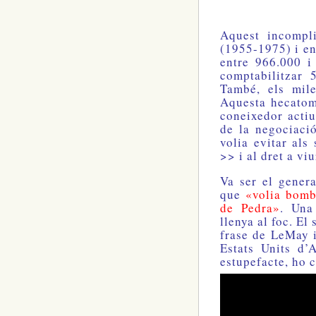
Aquest incompl
(1955-1975) i en
entre 966.000 i
comptabilitzar
També, els mile
Aquesta hecatom
coneixedor actiu
de la negociació
volia evitar al
>> i al dret a vi
Va ser el gene
que
«volia bomba
de Pedra»
. Una
llenya al foc. El
frase de LeMay i,
Estats Units d’
estupefacte, ho 