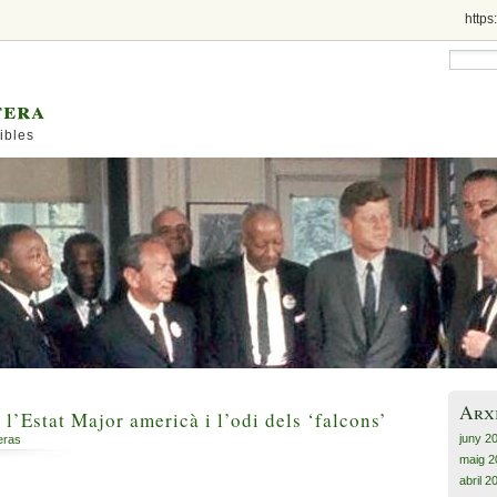
https
tera
ibles
Arx
 l’Estat Major americà i l’odi dels ‘falcons’
juny 2
eras
maig 2
abril 2