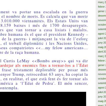
març 
febrer
iment va portar una escalada en la guerra
gener 
 el nombre de morts. Es calcula que van morir
desem
 3.010.000 vietnamites. Els Estats Units van
novem
 58.159 baixes i més de 1700 desapareguts.
octubr
rs que van tornar a casa lisiats i malalts.
setemb
bre humana és el que el president Kennedy -
agost 
 de la guerra- i mitjançant la via de l’esforç
juliol 
, el treball diplomàtic i les Nacions Unides,
juny 2
s seus compatriotes <<…my felow americans…
maig 2
ure de la raça humana.
abril 2
març 
ral Curtis LeMay <<Bombs away>> qui va dir
febrer
rdejar als enemics fins a tornar-los a l’Edat
gener 
 frase tristament deplorable per posar més
desem
 senyor Trump, retrocedint 63 anys, ha copiat la
novem
 en realitat, el que està fent és fer tornar als
octubr
América a ‘l’Edat de Pedra’. El món sencer,
setemb
contempla.
agost 
juliol 
juny 2
maig 2
març 