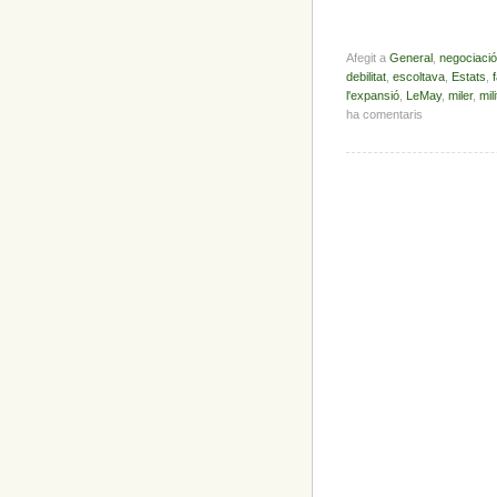
Afegit a
General
,
negociació
debilitat
,
escoltava
,
Estats
,
l'expansió
,
LeMay
,
miler
,
mil
ha comentaris