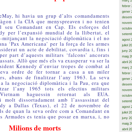
març 
febrer
gener 
eMay, hi havia un grup d’alts comandaments
desem
ntàgon i la CIA que menyspreaven i no tenien
novem
el seu Comandant en Cap. Els esforços del
octubr
y per l’expansió mundial de la llibertat, el
setemb
 -mitjançant la negociació diplomàtica i el no
agost 
na ‘Pax Americana’ per la força de les armes
juliol 
siderat un acte de debilitat, covardia i, fins i
juny 2
 per part d’aquests militars ‘falcons’ ancorats
maig 2
assats. Allò que més els va exasperar va ser la
abril 2
esident Kennedy d’enviar tropes de combat al
març 
seva ordre de fer tornar a casa a un miler
febrer
ars, abans de finalitzar l’any 1963. La seva
gener 
 a la negociació diplomàtica i la Pau, era que
desem
tzar l’any 1965 tots els efectius militars
novem
 Vietnam haguessin retornat als EUA.
octubr
i molt dissortadament amb l’assassinat del
setemb
edy a Dallas (Texas), el 22 de novembre de
agost 
als de quan la seva ordre com a Comandant en
juliol 
s Armades es tenia que posar en marxa, i, no
juny 2
maig 2
Milions de morts
abril 2