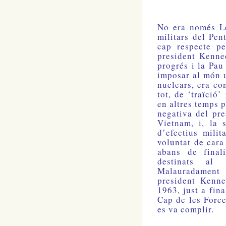
No era només L
militars del Pe
cap respecte p
president Kenned
progrés i la Pau
imposar al món u
nuclears, era con
tot, de ‘traïció’
en altres temps p
negativa del pr
Vietnam, i, la 
d’efectius milit
voluntat de cara
abans de finali
destinats al
Malauradament 
president Kenn
1963, just a fin
Cap de les Force
es va complir.