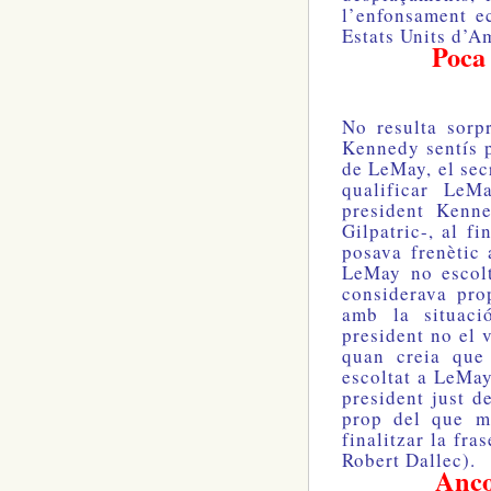
l’enfonsament e
Estats Units d’A
Poca 
No resulta sorp
Kennedy sentís p
de LeMay, el sec
qualificar LeM
president Kenn
Gilpatric-, al f
posava frenètic
LeMay no escolt
considerava prop
amb la situaci
president no el 
quan creia que
escoltat a LeMay
president just d
prop del que m
finalitzar la fr
Robert Dallec).
Anco