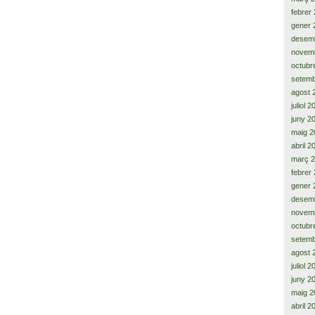
febrer
gener 
desem
novem
octubr
setemb
agost 
juliol 
juny 2
maig 2
abril 2
març 
febrer
gener 
desem
novem
octubr
setemb
agost 
juliol 
juny 2
maig 2
abril 2