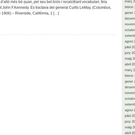
març 
’allò més bé quan, pel seu bel.licós i recalcitrant vocabulari, feia
cap
febrer
ent John F.Kennedy. Es tractava del general Curtis LeMay, (Columbus,
de
gener 
1906) – Riverside, Califòrnia, 1 […]
l’Estat
desem
Major
novem
americà
octubr
i
l’odi
setemb
dels
agost 
‘falcons’
juliol 
juny 2
maig 2
abril 2
març 
febrer
gener 
desem
novem
octubr
setemb
agost 
juliol 
juny 2
maig 2
abril 2