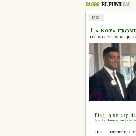
Inici
La nova fron
Dietari dels ideals poss
Plagi a un cap de
Afegit a
General
,
negociació
Era un home brusc, sempr