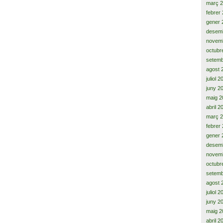
març 
febrer
gener 
desem
novem
octubr
setemb
agost 
juliol 
juny 2
maig 2
abril 2
març 
febrer
gener 
desem
novem
octubr
setemb
agost 
juliol 
juny 2
maig 2
abril 2