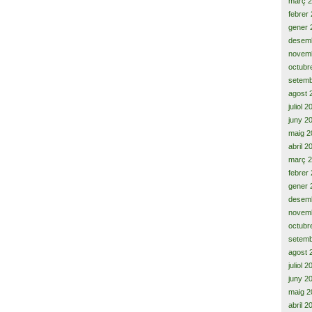
març 
febrer
gener 
desem
novem
octubr
setemb
agost 
juliol 
juny 2
maig 2
abril 2
març 
febrer
gener 
desem
novem
octubr
setemb
agost 
juliol 
juny 2
maig 2
abril 2