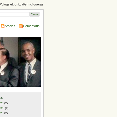
://blogs.elpunt.cat/enricfigueras
Articles
Comentaris
iu
026
(2)
026
(2)
026
(2)