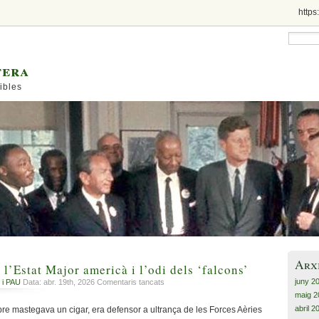
https
tera
ibles
Arx
 l’Estat Major americà i l’odi dels ‘falcons’
juny 2
a
 i PAU
Data: abr. 19th, 2026
Comentaris tancats
Plagi
maig 2
a
abril 2
e mastegava un cigar, era defensor a ultrança de les Forces Aèries
un