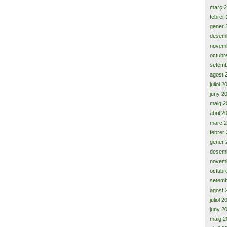
març 
febrer
gener 
desem
novem
octubr
setemb
agost 
juliol 
juny 2
maig 2
abril 2
març 
febrer
gener 
desem
novem
octubr
setemb
agost 
juliol 
juny 2
maig 2