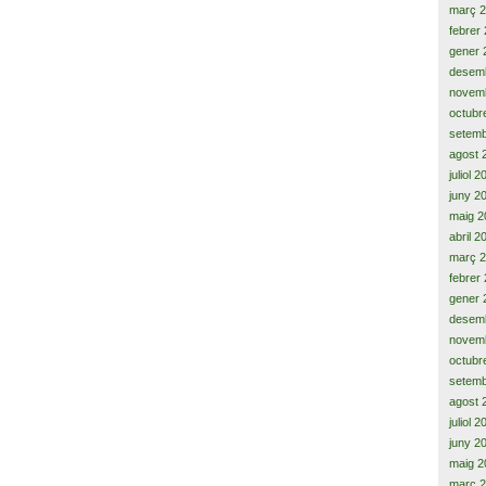
març 
febrer
gener 
desem
novem
octubr
setemb
agost 
juliol 
juny 2
maig 2
abril 2
març 
febrer
gener 
desem
novem
octubr
setemb
agost 
juliol 
juny 2
maig 2
març 