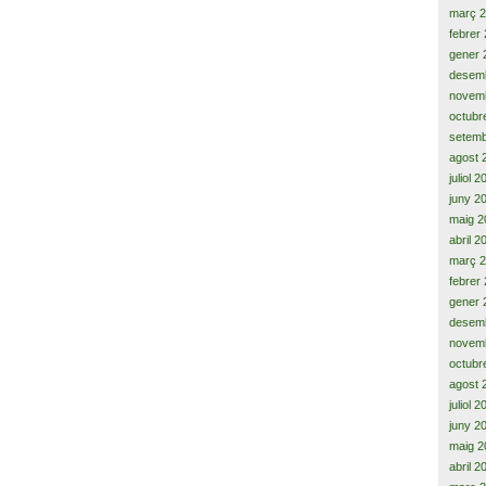
març 
febrer
gener 
desem
novem
octubr
setemb
agost 
juliol 
juny 2
maig 2
abril 2
març 
febrer
gener 
desem
novem
octubr
agost 
juliol 
juny 2
maig 2
abril 2