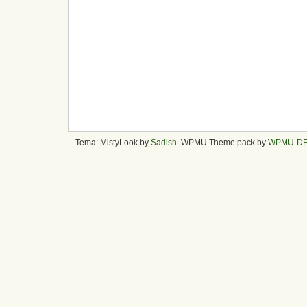
Tema: MistyLook by
Sadish
. WPMU Theme pack by
WPMU-D