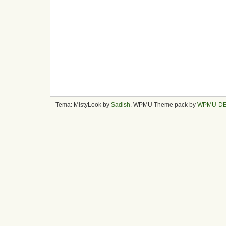
Tema: MistyLook by
Sadish
. WPMU Theme pack by
WPMU-D