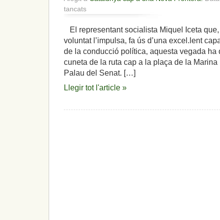
a
tancats
Les
tribulacions
El representant socialista Miquel Iceta que, 
del
voluntat l’impulsa, fa ús d’una excel.lent cap
representant
Iceta,
de la conducció política, aquesta vegada ha 
mentre
cuneta de la ruta cap a la plaça de la Marina
augmenta
Palau del Senat. […]
l’independentisme
i
Llegir tot l'article »
el
clam
per
la
independència
de
la
nació
catalana