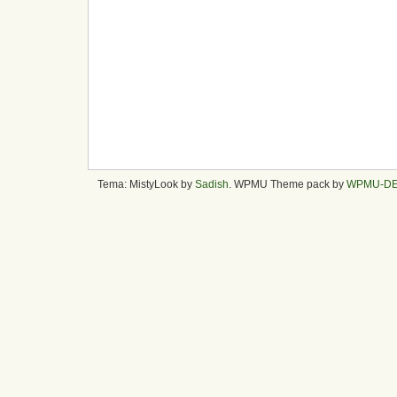
Tema: MistyLook by
Sadish
. WPMU Theme pack by
WPMU-D