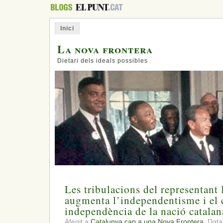
Inici
La nova frontera
Dietari dels ideals possibles
Les tribulacions del representant 
augmenta l’independentisme i el 
independència de la nació catalan
Afegit a
Catalunya cap a una Nova Frontera.
Data