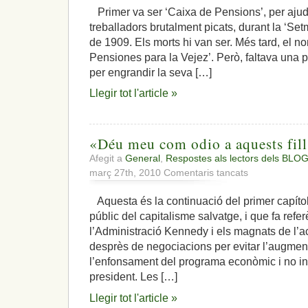
Primer va ser ‘Caixa de Pensions’, per ajuda
treballadors brutalment picats, durant la ‘S
de 1909. Els morts hi van ser. Més tard, el no
Pensiones para la Vejez’. Però, faltava una 
per engrandir la seva […]
Llegir tot l'article »
«Déu meu com odio a aquests fill
Afegit a
General
,
Respostes als lectors dels BLOG
a
març 27th, 2010
Comentaris tancats
«Déu
meu
Aquesta és la continuació del primer capítol t
com
públic del capitalisme salvatge, i que fa refe
odio
a
l’Administració Kennedy i els magnats de l’ace
aquests
desprès de negociacions per evitar l’augmen
fills
l’enfonsament del programa econòmic i no inf
de
president. Les […]
puta»
(JFK)
Llegir tot l'article »