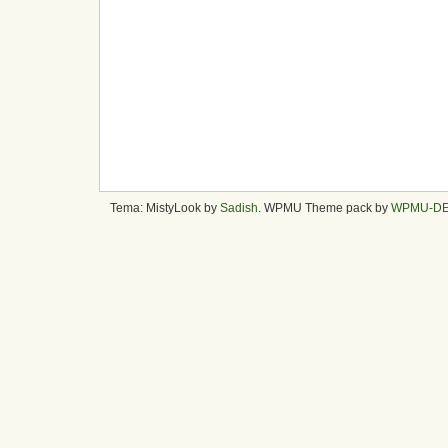
Tema: MistyLook by
Sadish
. WPMU Theme pack by
WPMU-D