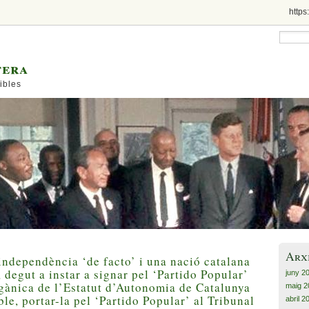
https
tera
ibles
Arx
 independència ‘de facto’ i una nació catalana
 degut a instar a signar pel ‘Partido Popular’
juny 2
rgànica de l’Estatut d’Autonomia de Catalunya
maig 2
ble, portar-la pel ‘Partido Popular’ al Tribunal
abril 2