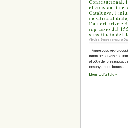
Constitucional, l
el constant inte
Catalunya, l’inju
negativa al diàl
l’autoritarisme de
repressió del 155,
substitució del 
Afegit a Sense categoria Da
Aquest escreix (creces),
forma de serveis ni d’in
al 50% del pressupost de 
ensenyament, benestar soc
Llegir tot l'article »