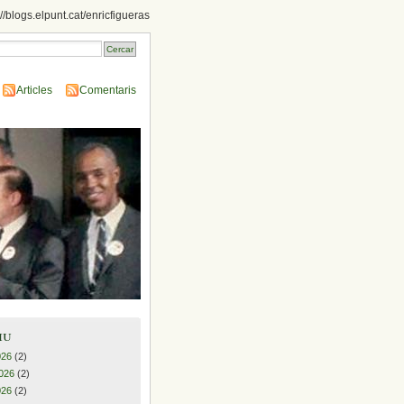
://blogs.elpunt.cat/enricfigueras
Articles
Comentaris
iu
026
(2)
026
(2)
026
(2)