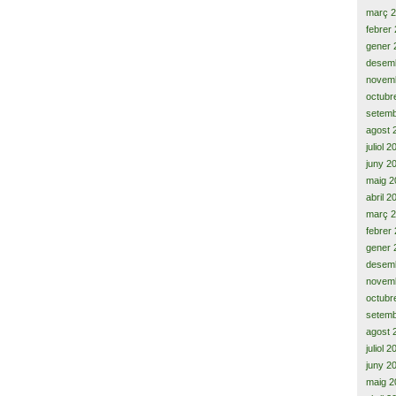
març 
febrer
gener 
desem
novem
octubr
setemb
agost 
juliol 
juny 2
maig 2
abril 2
març 
febrer
gener 
desem
novem
octubr
setemb
agost 
juliol 
juny 2
maig 2