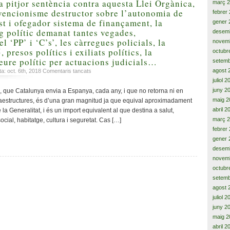
a pitjor sentència contra aquesta Llei Orgànica,
març 
rvencionisme destructor sobre l’autonomia de
febrer
st i ofegador sistema de finançament, la
gener 
eg polític demanat tantes vegades,
desem
l ‘PP’ i ‘C’s’, les càrregues policials, la
novem
 presos polítics i exiliats polítics, la
octubr
deure polític per actuacions judicials…
setemb
agost 
a
ta: oct. 6th, 2018
Comentaris tancats
En
juliol 
el
juny 2
 que Catalunya envia a Espanya, cada any, i que no retorna ni en
camí
maig 2
fraestructures, és d’una gran magnitud ja que equival aproximadament
de
abril 2
la Generalitat, i és un import equivalent al que destina a salut,
la
març 
ial, habitatge, cultura i seguretat. Cas […]
independència
febrer
‘de
gener 
facto’
desem
i
una
novem
nació
octubr
catalana
setemb
aliena
agost 
a
juliol 
Espanya,
juny 2
degut
maig 2
a
abril 2
instar