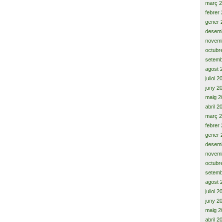
març 
febrer
gener 
desem
novem
octubr
setemb
agost 
juliol 
juny 2
maig 2
abril 2
març 
febrer
gener 
desem
novem
octubr
setemb
agost 
juliol 
juny 2
maig 2
abril 2