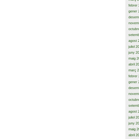
febrer
gener 
desem
novem
octubr
setemb
agost 
juliol 
juny 2
maig 2
abril 2
març 
febrer
gener 
desem
novem
octubr
setemb
agost 
juliol 
juny 2
maig 2
abril 2