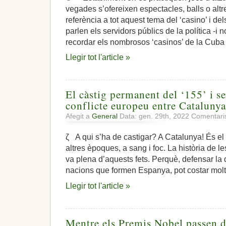
vegades s’ofereixen espectacles, balls o al
referència a tot aquest tema del ‘casino’ i d
parlen els servidors públics de la política -i 
recordar els nombrosos ‘casinos’ de la Cuba
Llegir tot l'article »
El càstig permanent del ‘155’ i s
conflicte europeu entre Catalunya
Afegit a
General
Data: gen. 29th, 2022
Comentaris
ζ A qui s’ha de castigar? A Catalunya! És el
altres èpoques, a sang i foc. La història de 
va plena d’aquests fets. Perquè, defensar la dig
nacions que formen Espanya, pot costar molt 
Llegir tot l'article »
Mentre els Premis Nobel passen d