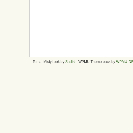
Tema: MistyLook by
Sadish
. WPMU Theme pack by
WPMU-D