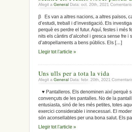
Afegit a
General
Data: oct. 20th, 2021
Comentaris
β Es van a altres nacions, a altres països, 
d’estudi, treball i d’investigació. Els invest
perquè es perdre el futur. Aquí, festes i més fe
nits els càntirs d’alcohol i gresca sense fre i
d’atropellaments a bens públics. Els […]
Llegir tot l'article »
Uns ulls per a tota la vida
Afegit a
General
Data: febr. 20th, 2021
Comentaris
♥ Pantalleros. Els denominen així perquè s
convençuts de les pantalles. No de la pantal
entusiasta, sinó de les més petites, totes aqu
exercici considerable i innecessari. El mod
són aconsellables per una bona salut. Els pa
Llegir tot l'article »