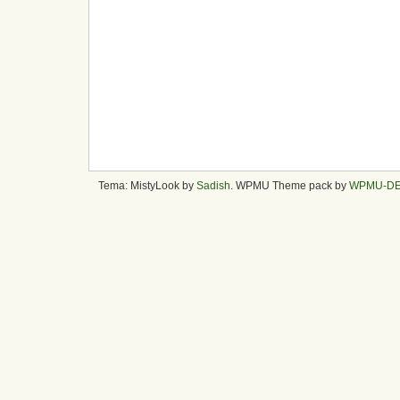
Tema: MistyLook by
Sadish
. WPMU Theme pack by
WPMU-D