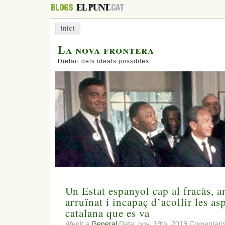
Inici
La nova frontera
Dietari dels ideals possibles
Un Estat espanyol cap al fracàs, 
arruïnat i incapaç d’acollir les as
catalana que es va
Afegit a
General
Data: nov. 19th, 2019
Comentaris