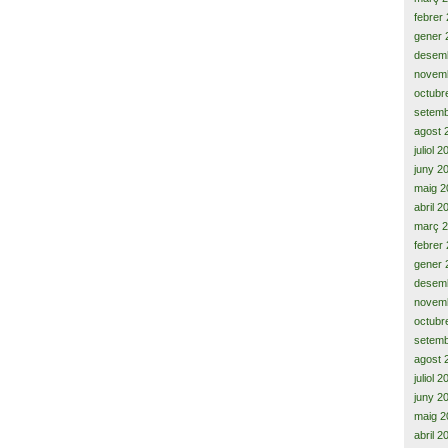
febrer
gener 
desem
novem
octubr
setemb
agost 
juliol 
juny 2
maig 2
abril 2
març 
febrer
gener 
desem
novem
octubr
setemb
agost 
juliol 
juny 2
maig 2
abril 2