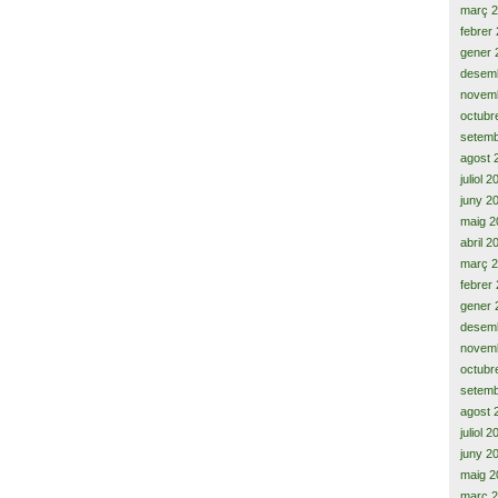
març 
febrer
gener 
desem
novem
octubr
setemb
agost 
juliol 
juny 2
maig 2
abril 2
març 
febrer
gener 
desem
novem
octubr
setemb
agost 
juliol 
juny 2
maig 2
març 