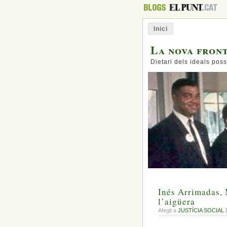
Inici
La nova fron
Dietari dels ideals poss
Inés Arrimadas, M
l’aigüera
Afegit a
JUSTÍCIA SOCIAL
D