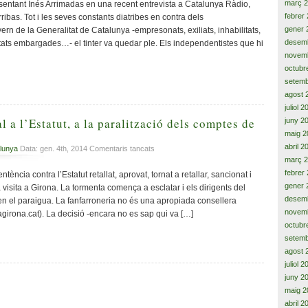
Arrimadas,
març 
sentant Inés Arrimadas en una recent entrevista a Catalunya Ràdio,
Mónica
febrer
ibas. Tot i les seves constants diatribes en contra dels
Terribas,
gener 
ern de la Generalitat de Catalunya -empresonats, exiliats, inhabilitats,
el
desem
etats embargades…- el tinter va quedar ple. Els independentistes que hi
tinter
novem
ple
octubr
i
setemb
el
més
agost 
calent
juliol 
és
l a l’Estatut, a la paralització dels comptes de
juny 2
l’aigüera
maig 2
abril 2
a
lunya
Data: gen. 4th, 2014
Comentaris tancats
Del
març 
cop
febrer
tència contra l’Estatut retallat, aprovat, tornat a retallar, sancionat i
de
gener 
a visita a Girona. La tormenta comença a esclatar i els dirigents del
destral
desem
ren el paraigua. La fanfarroneria no és una apropiada consellera
a
novem
agirona.cat). La decisió -encara no es sap qui va […]
l’Estatut,
octubr
a
setemb
la
agost 
paralització
juliol 
dels
comptes
juny 2
de
maig 2
la
abril 2