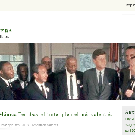
https
tera
ibles
Arx
ónica Terribas, el tinter ple i el més calent és
juny 2
maig 2
a
ata: gen. 8th, 2018
Comentaris tancats
Inés
abril 2