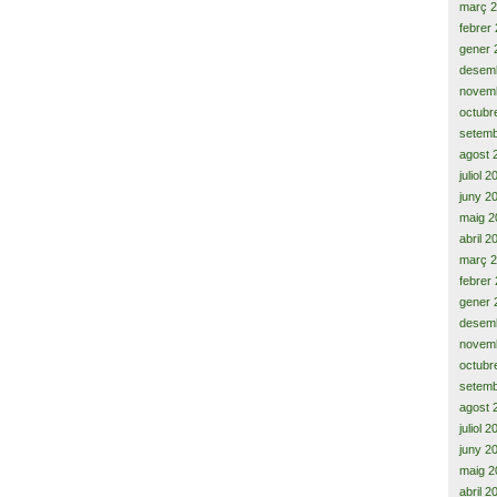
març 
febrer
gener 
desem
novem
octubr
setemb
agost 
juliol 
juny 2
maig 2
abril 2
març 
febrer
gener 
desem
novem
octubr
setemb
agost 
juliol 
juny 2
maig 2
abril 2