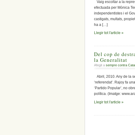
Vaig escoltar a la repre
efectuada per Mònica Terr
independentistes i el Gov
castigats, multats, propi
ha a […]
Llegir tot l'article »
Del cop de destra
la Generalitat
Afegit a
sempre contra Cata
Abril, 2010. Any de la sen
‘referendat’. Rajoy fa un
‘Partido Popular’, no ob
política. (Imatge: www.ar
Llegir tot l'article »