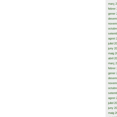
març 
febrer
gener 
desem
novem
octubr
setemb
agost 
juliol 
juny 2
maig 2
abril 2
març 
febrer
gener 
desem
novem
octubr
setemb
agost 
juliol 
juny 2
maig 2