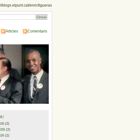
://blogs.elpunt.cat/enricfigueras
Articles
Comentaris
iu
026
(2)
026
(2)
026
(2)