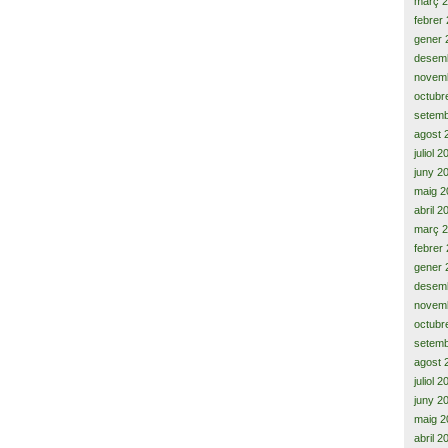
març 
febrer
gener 
desem
novem
octubr
setemb
agost 
juliol 
juny 2
maig 2
abril 2
març 
febrer
gener 
desem
novem
octubr
setemb
agost 
juliol 
juny 2
maig 2
abril 2