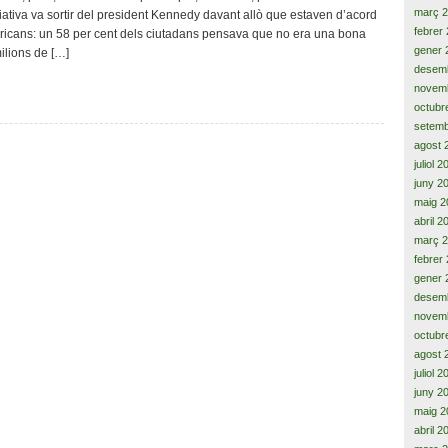
març 
iciativa va sortir del president Kennedy davant allò que estaven d’acord
febrer
ricans: un 58 per cent dels ciutadans pensava que no era una bona
gener 
ilions de […]
desem
novem
octubr
setemb
agost 
juliol 
juny 2
maig 2
abril 2
març 
febrer
gener 
desem
novem
octubr
agost 
juliol 
juny 2
maig 2
abril 2