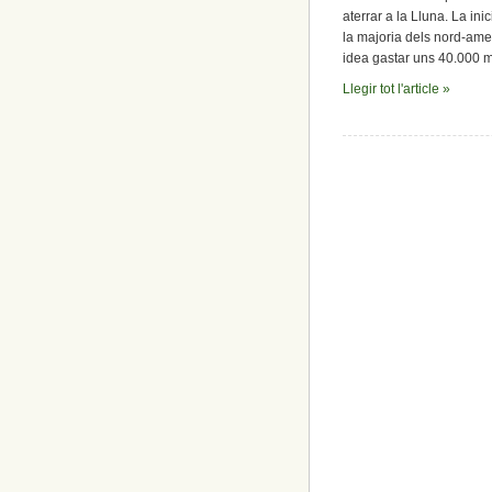
Johnson,
aterrar a la Lluna. La in
cap
la majoria dels nord-ame
a
idea gastar uns 40.000 m
la
Lluna:
Llegir tot l'article »
«Per
una
bandera
de
pau,
llibertat,
coneixement
i
comprensió.»
(IV)