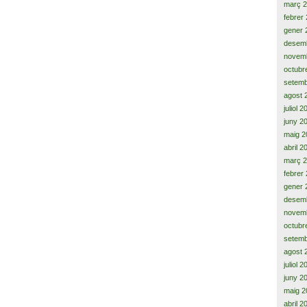
març 
febrer
gener 
desem
novem
octubr
setemb
agost 
juliol 
juny 2
maig 2
abril 2
març 
febrer
gener 
desem
novem
octubr
setemb
agost 
juliol 
juny 2
maig 2
abril 2