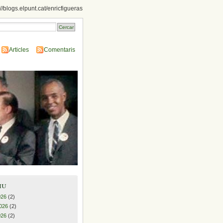
://blogs.elpunt.cat/enricfigueras
Articles
Comentaris
iu
026
(2)
026
(2)
026
(2)