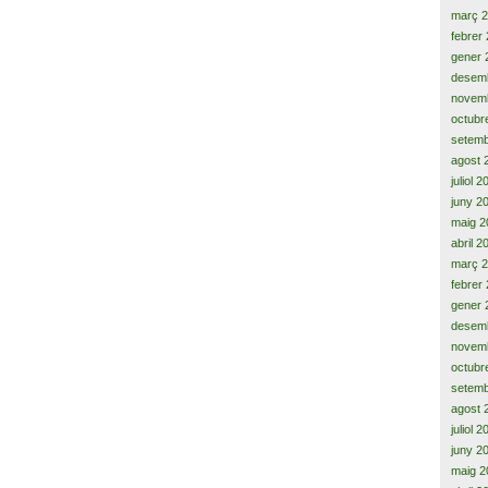
març 
febrer
gener 
desem
novem
octubr
setemb
agost 
juliol 
juny 2
maig 2
abril 2
març 
febrer
gener 
desem
novem
octubr
setemb
agost 
juliol 
juny 2
maig 2