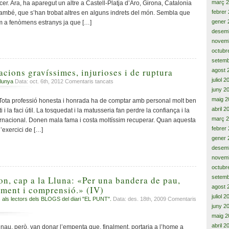
març 
cer. Ara, ha aparegut un altre a Castell-Platja d’Aro, Girona, Catalonia
Un
febrer
també, que s’han trobat altres en alguns indrets del món. Sembla que
regal
gener 
m a fenòmens estranys ja que […]
d’altres
desem
mons
novem
octubr
setemb
cions gravíssimes, injurioses i de ruptura
agost 
juliol 
a
lunya
Data: oct. 6th, 2012
Comentaris tancats
Amenaces,
juny 2
afirmacions
maig 2
 professió honesta i honrada ha de comptar amb personal molt ben
gravíssimes,
abril 2
 i la faci útil. La tosquedat i la matusseria fan perdre la confiança i la
injurioses
març 
nternacional. Donen mala fama i costa moltíssim recuperar. Quan aquesta
i
febrer
l’exercici de […]
de
gener 
ruptura
desem
novem
octubr
setemb
n, cap a la Lluna: «Per una bandera de pau,
agost 
xement i comprensió.» (IV)
juliol 
als lectors dels BLOGS del diari "EL PUNT".
Data: des. 18th, 2009
Comentaris
juny 2
maig 2
abril 2
 nau, però, van donar l’empenta que, finalment, portaria a l’home a