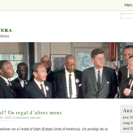
https
tera
ibles
Arx
al? Un regal d’altres mons
juny 2
a
8th, 2021
Comentaris tancats
Un
maig 2
monòlit
abril 2
ixer un a l’estat d’Utah (Estats Units d’Amèrica). Un prodigi de la
sideral?