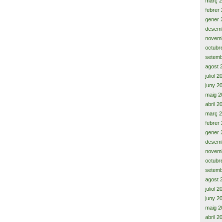
març 
febrer
gener 
desem
novem
octubr
setemb
agost 
juliol 
juny 2
maig 2
abril 2
març 
febrer
gener 
desem
novem
octubr
setemb
agost 
juliol 
juny 2
maig 2
abril 2