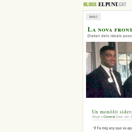
Inici
La nova fron
Dietari dels ideals poss
Un monòlit sider
Afegit a
General
Data: abr. 
∇ Fa mig any que va aparè