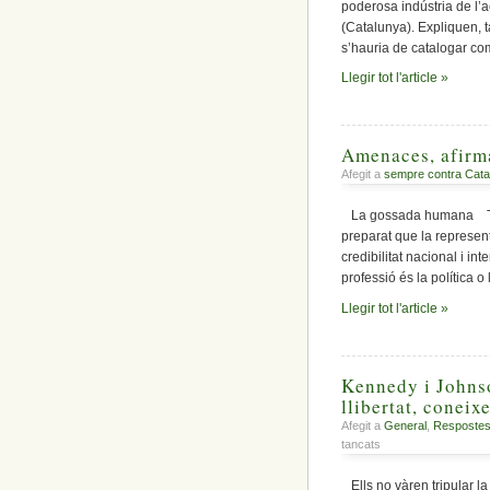
poderosa indústria de l’a
(Catalunya). Expliquen, 
s’hauria de catalogar co
Llegir tot l'article »
Amenaces, afirma
Afegit a
sempre contra Cata
La gossada humana Tota
preparat que la representi
credibilitat nacional i i
professió és la política o 
Llegir tot l'article »
Kennedy i Johnso
llibertat, conei
Afegit a
General
,
Respostes 
a
tancats
Kennedy
i
Ells no vàren tripular la