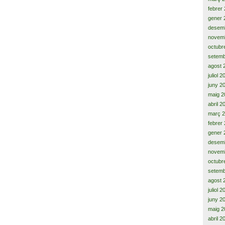
febrer
gener 
desem
novem
octubr
setemb
agost 
juliol 
juny 2
maig 2
abril 2
març 
febrer
gener 
desem
novem
octubr
setemb
agost 
juliol 
juny 2
maig 2
abril 2