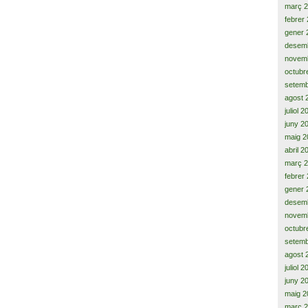
març 
febrer
gener 
desem
novem
octubr
setemb
agost 
juliol 
juny 2
maig 2
abril 2
març 
febrer
gener 
desem
novem
octubr
setemb
agost 
juliol 
juny 2
maig 2
març 