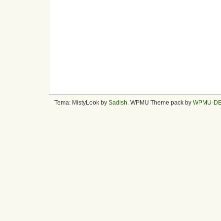
Tema: MistyLook by
Sadish
. WPMU Theme pack by
WPMU-D