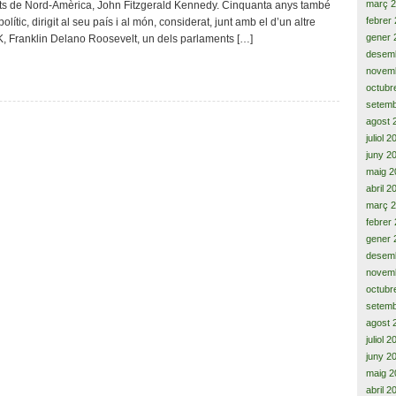
març 
its de Nord-Amèrica, John Fitzgerald Kennedy. Cinquanta anys també
president,
febrer
ític, dirigit al seu país i al món, considerat, junt amb el d’un altre
la
gener 
K, Franklin Delano Roosevelt, un dels parlaments […]
veritat
desem
50
novem
anys
octubr
després
(I)
setemb
agost 
juliol 
juny 2
maig 2
abril 2
març 
febrer
gener 
desem
novem
octubr
setemb
agost 
juliol 
juny 2
maig 2
abril 2