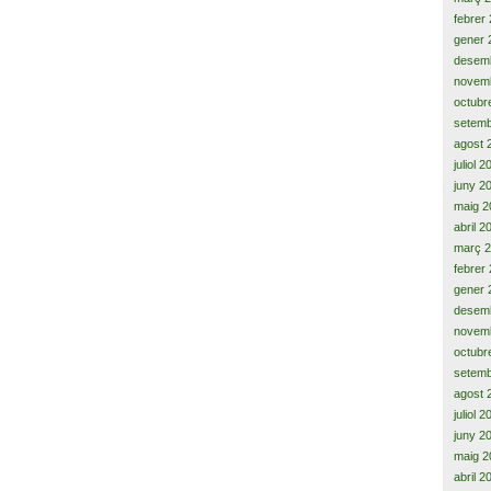
febrer
gener 
desem
novem
octubr
setemb
agost 
juliol 
juny 2
maig 2
abril 2
març 
febrer
gener 
desem
novem
octubr
setemb
agost 
juliol 
juny 2
maig 2
abril 2