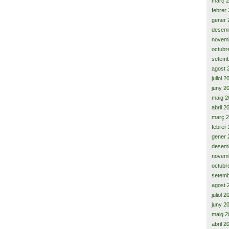
març 
febrer
gener 
desem
novem
octubr
setemb
agost 
juliol 
juny 2
maig 2
abril 2
març 
febrer
gener 
desem
novem
octubr
setemb
agost 
juliol 
juny 2
maig 2
abril 2