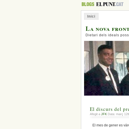
Inici
La nova fron
Dietari dels ideals poss
El discurs del pr
Afegit a
JFK
Data: març 12t
El mes de gener es vàre