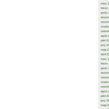
març 
febrer
gener 
desem
novem
octubr
setemb
agost 
juliol 
juny 2
maig 2
abril 2
març 
febrer
gener 
desem
novem
octubr
setemb
agost 
juliol 
juny 2
maig 2