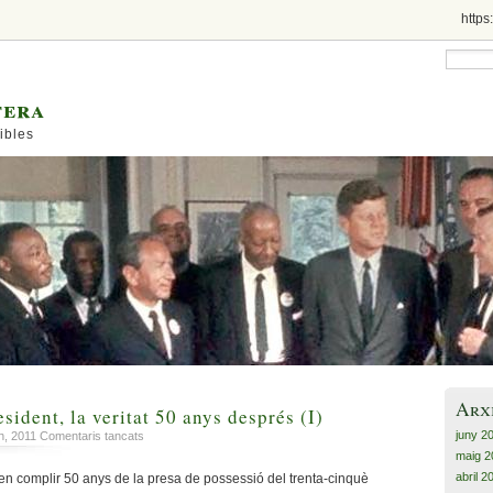
https
tera
ibles
Arx
esident, la veritat 50 anys després (I)
juny 2
a
h, 2011
Comentaris tancats
El
maig 2
discurs
abril 2
n complir 50 anys de la presa de possessió del trenta-cinquè
del