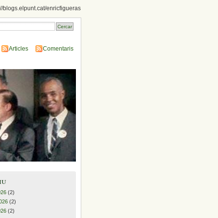
://blogs.elpunt.cat/enricfigueras
Articles
Comentaris
iu
026
(2)
026
(2)
026
(2)