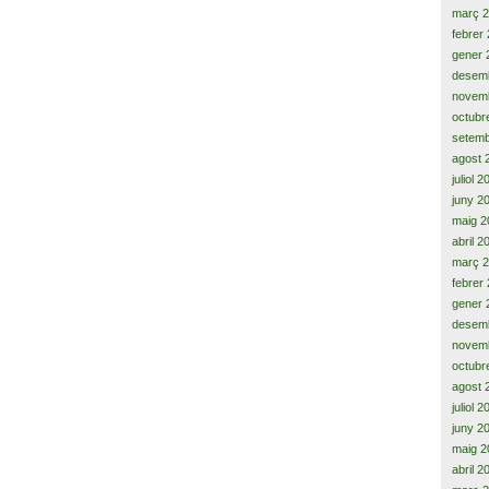
març 
febrer
gener 
desem
novem
octubr
setemb
agost 
juliol 
juny 2
maig 2
abril 2
març 
febrer
gener 
desem
novem
octubr
agost 
juliol 
juny 2
maig 2
abril 2