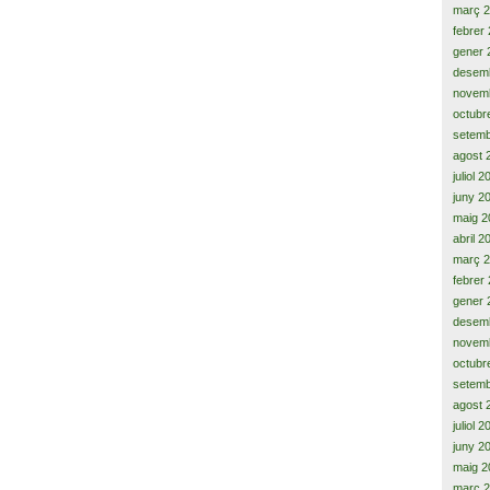
març 
febrer
gener 
desem
novem
octubr
setemb
agost 
juliol 
juny 2
maig 2
abril 2
març 
febrer
gener 
desem
novem
octubr
setemb
agost 
juliol 
juny 2
maig 2
març 