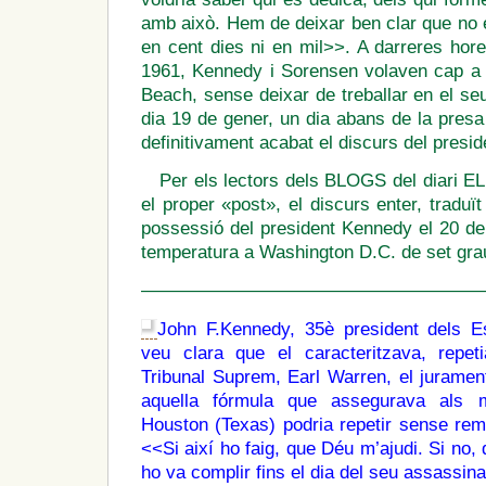
amb això. Hem de deixar ben clar que no e
en cent dies ni en mil>>. A darreres hor
1961, Kennedy i Sorensen volaven cap a
Beach, sense deixar de treballar en el se
dia 19 de gener, un dia abans de la pres
definitivament acabat el discurs del presid
Per els lectors dels BLOGS del diari EL 
el proper «post», el discurs enter, traduït
possessió del president Kennedy el 20 de
temperatura a Washington D.C. de set gra
———————————————————
John F.Kennedy, 35è president dels E
veu clara que el caracteritzava, repet
Tribunal Suprem, Earl Warren, el juramen
aquella fórmula que assegurava als m
Houston (Texas) podria repetir sense rem
<<Si així ho faig, que Déu m’ajudi. Si no,
ho va complir fins el dia del seu assassina