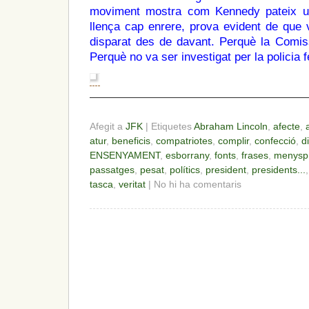
moviment mostra com Kennedy pateix un
llença cap enrere, prova evident de que v
disparat des de davant. Perquè la Comi
Perquè no va ser investigat per la policia 
————————————————————
Afegit a
JFK
| Etiquetes
Abraham Lincoln
,
afecte
,
atur
,
beneficis
,
compatriotes
,
complir
,
confecció
,
d
ENSENYAMENT
,
esborrany
,
fonts
,
frases
,
menysp
passatges
,
pesat
,
polítics
,
president
,
presidents...
tasca
,
veritat
| No hi ha comentaris