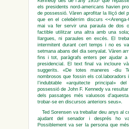
Kennedy des de l’any 1953- que repassé
els presidents nord-americans havien pro
de possessió. Vàren aprofitar la lliçó del
que en el celebèrrim discurs <<Arenga-
mai va fer servir una paraula de dos o
factible utilitzar una altra amb una sol
llargues, ni paraules en excés. El treba
intermitent durant cert temps i no es va
setmana abans del dia senyalat. Vàren arrib
fins i tot, paràgrafs enters per ajudar a
presidencial. El text final va incloure v
suggerits. «De totes maneres -diu T
nombrosos que fossin els col.laboradors i
l’indubtable «arquitecte principal» 
possessió de John F. Kennedy va resultar 
dels passatges més valuosos d’aquesta
trobar-se en discursos anteriors seus».
Ted Sorensen va treballar deu anys al c
ajudant del senador i després ho va
Possiblement va ser la persona que més 