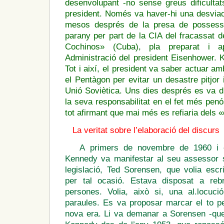
desenvolupant -no sense greus dificultats
president. Només va haver-hi una desviac
mesos després de la presa de possess
parany per part de la CIA del fracassat
Cochinos» (Cuba), pla preparat i apr
Administració del president Eisenhower. 
Tot i així, el president va saber actuar a
el Pentàgon per evitar un desastre pitjor
Unió Soviètica. Uns dies després es va di
la seva responsabilitat en el fet més pen
tot afirmant que mai més es refiaria dels 
La veritat sobre l’elaboració del discurs
A primers de novembre de 1960 i co
Kennedy va manifestar al seu assessor s
legislació, Ted Sorensen, que volia esc
per tal ocasió. Estava disposat a rebr
persones. Volia, això si, una al.locuc
paraules. Es va proposar marcar el to 
nova era. Li va demanar a Sorensen -que