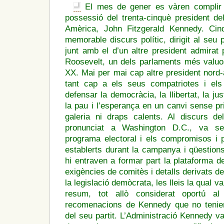
El mes de gener es vàren complir
possessió del trenta-cinquè president de
Amèrica, John Fitzgerald Kennedy. Ci
memorable discurs polític, dirigit al seu 
junt amb el d’un altre president admirat
Roosevelt, un dels parlaments més valuos
XX. Mai per mai cap altre president nor
tant cap a els seus compatriotes i els
defensar la democràcia, la llibertat, la jus
la pau i l’esperança en un canvi sense pr
galeria ni draps calents. Al discurs d
pronunciat a Washington D.C., va se
programa electoral i els compromisos i
establerts durant la campanya i qüestion
hi entraven a formar part la plataforma d
exigències de comitès i detalls derivats de 
la legislació demòcrata, les lleis la qual va
resum, tot allò considerat oportú al
recomenacions de Kennedy que no tenien 
del seu partit. L’Administració Kennedy v