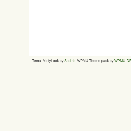
Tema: MistyLook by
Sadish
. WPMU Theme pack by
WPMU-D