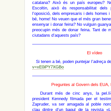
catalana? Això és un país europeu? N
Escoltin, això és responsabilitat dels
l’oposició, dels empresaris i dels homes 
bé, home! No veuen que el més gran benefi
ensenyar i donar feina? No vulguin guanyar
preocupin més de donar feina. Tant de 
ciutadans d’aquests país?
———————————————————
El vídeo
Si tenen a bé, poden puntejar l’adreça d
v=xE0iPY7XGBo
———————————————————
Preguntes al Govern dels EUA, l’
Durant més de cinc anys, la pel.lícu
president Kennedy filmada per el testi
Zapruder, va ser amagada al poble nord
clau dintre d’un bagul de la revista «