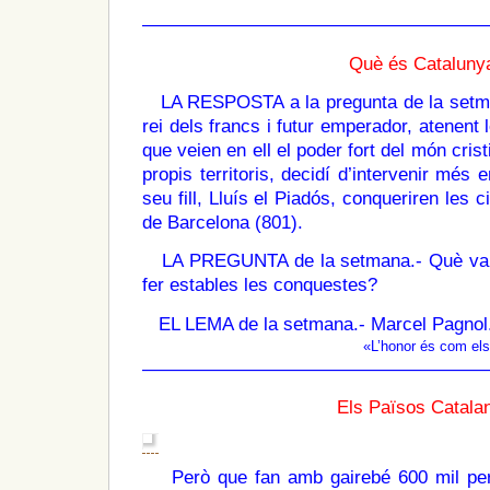
———————————————————
Què és Cataluny
LA RESPOSTA a la pregunta de la setman
rei dels francs i futur emperador, atenent 
que veien en ell el poder fort del món cristi
propis territoris, decidí d’intervenir més en
seu fill, Lluís el Piadós, conqueriren les c
de Barcelona (801).
LA PREGUNTA de la setmana.- Què va f
fer estables les conquestes?
EL LEMA de la setmana.-
Marcel Pagnol
«L’honor és com el
———————————————————
Els Països Catala
Però que fan amb gairebé 600 mil perso