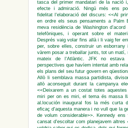
tasca del primer mandatari de la nació i,
efecte i admiració. Ningú més ens po
fidelitat l’elaboració del discurs: <<Al p
en ordre els seus pensaments a Palm Be
meva residència de Washington d’acord 
telefòniques, i operant sobre el materia
Després vaig volar fins allà i li vaig fer 
per, sobre elles, construir un esborrany 
vàrem posar a treballar junts, tot un matí, 
mateix de l’Atlàntic. JFK no estava
perspectives que havíem intentat amb rela
els plans del seu futur govern en qüestion
Allò li semblava massa partidista, divis
allò aconseguit durant la campanya elec
<<Deixarem a un costat totes aquestes 
miri per on es miri, el tema és massa ll
al.locución inaugural fos la més curta
eficaç d’aquesta manera i no vull que la 
de volum considerable>>. Kennedy ens 
cansat d’escoltar com planejavem altres 
voldria saber qui es dedica, dels qui forme