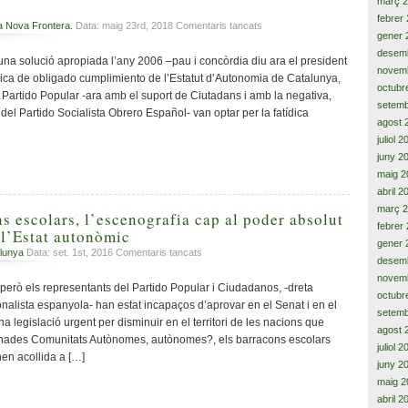
març 
febrer
a
a Nova Frontera.
Data: maig 23rd, 2018
Comentaris tancats
gener 
2006-
desem
2018,
a solució apropiada l’any 2006 –pau i concòrdia diu ara el president
novem
tretze
ica de obligado cumplimiento de l’Estatut d’Autonomia de Catalunya,
anys
octubr
l Partido Popular -ara amb el suport de Ciutadans i amb la negativa,
amb
setemb
del Partido Socialista Obrero Español- van optar per la fatídica
el
agost 
conflicte
juliol 
i
juny 2
solució
maig 2
pendent
abril 2
per
març 
Catalunya,
s escolars, l’escenografia cap al poder absolut
febrer
mentre
 l’Estat autonòmic
un
gener 
a
lunya
Data: set. 1st, 2016
Comentaris tancats
48%
desem
Nens
dels
novem
en
 però els representants del Partido Popular i Ciudadanos, -dreta
ciutadans
octubr
barracons
‘si’
cionalista espanyola- han estat incapaços d’aprovar en el Senat i en el
setemb
escolars,
volen
a legislació urgent per disminuir en el territori de les nacions que
l’escenografia
agost 
un
ades Comunitats Autònomes, autònomes?, els barracons escolars
cap
juliol 
estat
nen acollida a […]
al
juny 2
independent
poder
front
maig 2
absolut
al
abril 2
i