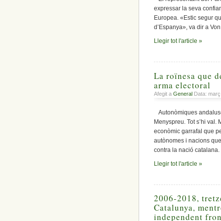
expressar la seva confia
Europea. «Estic segur qu
d’Espanya», va dir a Von
Llegir tot l'article »
La roïnesa que d
arma electoral
Afegit a
General
Data: març
Autonòmiques andaluses.
Menyspreu. Tot s’hi val.
econòmic garrafal que per
autònomes i nacions que
contra la nació catalan
Llegir tot l'article »
2006-2018, tretz
Catalunya, mentr
independent front