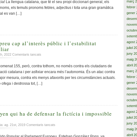
març 
ia! La llengua catalana, que té el seu propi diccionari general, els
el
febrer
onoms, els temuts pronoms febles, adjectius i tota una gran gramàtica
problema
gener 
al es van […]
desem
novem
octubr
setemb
reu cap al’interès públic i l’estabilitat
agost 
liar
juliol 
juny 2
a
th, 2022
Comentaris tancats
Dur
maig 2
atac
abril 2
omenat 155, però, contra tothom, no només contra els ciutadans de
i
març 
ció catalana i per asfixiar encara més l’autonomia. És un atac contra
menyspreu
febrer
major mesura, contra els menys afavorits per les circumstàncies actuals.
cap
gener 
o ofega i destrossa tot, […]
al’interès
desem
públic
novem
i
octubr
l’estabilitat
setemb
econòmica
i
agost 
en qui ha de defensar la fictícia i impossible
familiar
juliol 
juny 2
a
ta: ag. 21st, 2019
Comentaris tancats
maig 2
No
és
abril 2
tido Popular al Parlament Europeu, Esteban González Pons, va