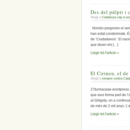
Des del púlpit i
Afegit a
Catalunya cap a un
Només pregonen el sermó 
han estat condemnats. És 
de ‘Ciudadanos’. El nacio
que diuen els […]
Llegir tot l'article »
El Cirineu, el de
Afegit a
sempre contra Cata
27turmaceae.wordpress.c
que avui forma part de l’a
al Gòlgota, on a continua
de més de 2 mil anys. L’
Llegir tot l'article »