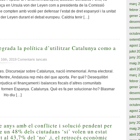
Von
març 
nça en Ursula von der Leyen com a presidenta de la Comissió
der
febrer
e compten amb vostè per defensar l’estat de dret espanyol i la unitat
Leyen
gener 
 der Leyen durant el debat europeu. Caldria tenir […]
qui
desem
ha
novem
de
octubr
defensar
setemb
la
agost 
fictícia
egrada la política d’utilitzar Catalunya como a
i
juliol 
impossible
juny 2
a
 16th, 2019
Comentaris tancats
unitat
maig 2
La
d’Espanya
abril 2
roïnesa
 Discursejar sobre Catalunya, nació immemorial. Arma electoral.
que
març 
 Mentre, Andalusia rep més del que aporta. Per què? Desequilibri
degrada
febrer
judica el finançament i balances fiscals d’altres comunitats
la
gener 
 formen Espanya. Catalunya. Què es fa per solucionar-ho? Blasmar
política
desem
a. Ho diu […]
d’utilitzar
novem
Catalunya
octubr
como
agost 
a
juliol 
arma
juny 2
electoral
e anys amb el conflicte i solució pendent per
maig 2
e un 48% dels ciutadans ‘si’ volen un estat
abril 2
 al 43,7% del ‘no’ ,i, el retrocés econòmic