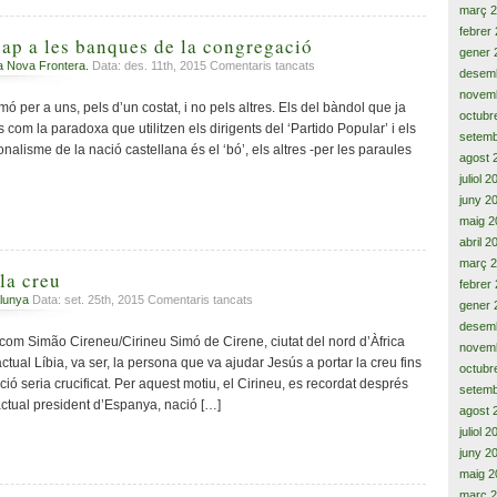
43,7%
març 
l’assetjament
del
febrer
a
 cap a les banques de la congregació
‘no’
gener 
l’Estat
,i,
a
a Nova Frontera.
Data: des. 11th, 2015
Comentaris tancats
desem
autonòmic
el
Des
novem
retrocés
del
per a uns, pels d’un costat, i no pels altres. Els del bàndol que ja
octubr
econòmic
púlpit
com la paradoxa que utilitzen els dirigents del ‘Partido Popular’ i els
setemb
s’enquista
i
nalisme de la nació castellana és el ‘bó’, els altres -per les paraules
agost 
cap
a
juliol 
les
juny 2
banques
maig 2
de
abril 2
la
març 
congregació
 la creu
febrer
a
lunya
Data: set. 25th, 2015
Comentaris tancats
gener 
El
desem
Cirineu,
om Simão Cireneu/Cirineu Simó de Cirene, ciutat del nord d’Àfrica
novem
el
ctual Líbia, va ser, la persona que va ajudar Jesús a portar la creu fins
octubr
de
ció seria crucificat. Per aquest motiu, el Cirineu, es recordat després
setemb
la
actual president d’Espanya, nació […]
agost 
creu
juliol 
juny 2
maig 2
març 