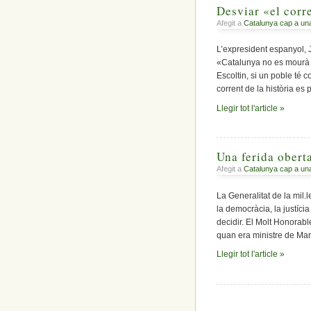
Desviar «el corre
Afegit a
Catalunya cap a un
L’expresident espanyol, 
«Catalunya no es mourà de
Escoltin, si un poble té c
corrent de la història es 
Llegir tot l'article »
Una ferida obert
Afegit a
Catalunya cap a un
La Generalitat de la mil.
la democràcia, la justícia
decidir. El Molt Honorabl
quan era ministre de Mar
Llegir tot l'article »