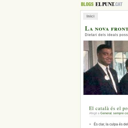
Inici
La nova fron
Dietari dels ideals poss
El català és el p
Afegit a
General
,
sempre co
÷ És clar, la culpa és del