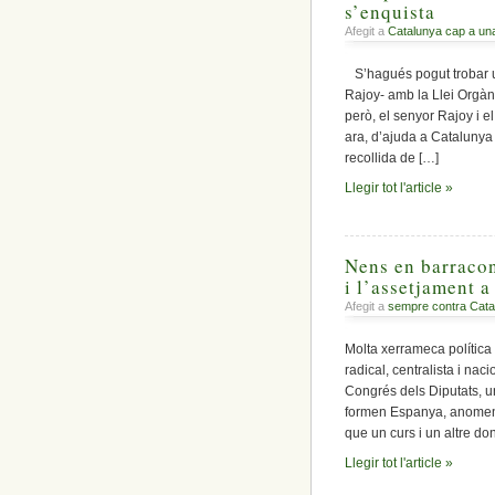
s’enquista
Afegit a
Catalunya cap a un
S’hagués pogut trobar un
Rajoy- amb la Llei Orgàn
però, el senyor Rajoy i e
ara, d’ajuda a Catalunya 
recollida de […]
Llegir tot l'article »
Nens en barracon
i l’assetjament a
Afegit a
sempre contra Cata
Molta xerrameca política
radical, centralista i na
Congrés dels Diputats, un
formen Espanya, anomen
que un curs i un altre do
Llegir tot l'article »