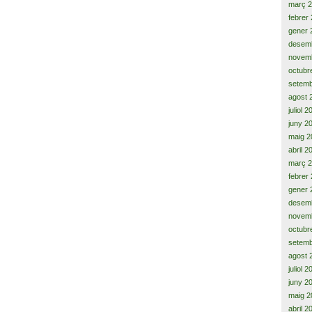
març 
febrer
gener 
desem
novem
octubr
setemb
agost 
juliol 
juny 2
maig 2
abril 2
març 
febrer
gener 
desem
novem
octubr
setemb
agost 
juliol 
juny 2
maig 2
abril 2