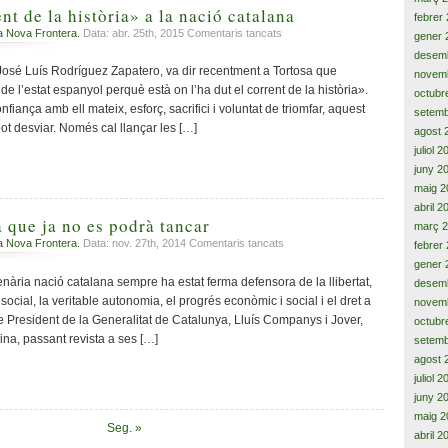
nt de la història» a la nació catalana
febrer
a
a Nova Frontera.
Data: abr. 25th, 2015
Comentaris tancats
gener 
Desviar
desem
«el
José Luís Rodríguez Zapatero, va dir recentment a Tortosa que
novem
corrent
 l’estat espanyol perquè està on l’ha dut el corrent de la història».
octubr
de
onfiança amb ell mateix, esforç, sacrifici i voluntat de triomfar, aquest
setemb
la
pot desviar. Només cal llançar les […]
agost 
història»
juliol 
a
la
juny 2
nació
maig 2
catalana
abril 2
a que ja no es podrà tancar
març 
a
a Nova Frontera.
Data: nov. 27th, 2014
Comentaris tancats
febrer
Una
gener 
ferida
lenària nació catalana sempre ha estat ferma defensora de la llibertat,
desem
oberta
 social, la veritable autonomia, el progrés econòmic i social i el dret a
novem
que
e President de la Generalitat de Catalunya, Lluís Companys i Jover,
octubr
ja
ina, passant revista a ses […]
setemb
no
agost 
es
juliol 
podrà
tancar
juny 2
maig 2
Seg. »
abril 2