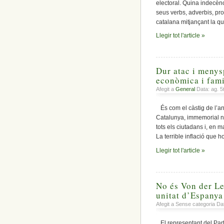
electoral. Quina indecènc
seus verbs, adverbis, pr
catalana mitjançant la qu
Llegir tot l'article »
Dur atac i menysp
econòmica i fami
Afegit a
General
Data: ag. 5
És com el càstig de l’an
Catalunya, immemorial na
tots els ciutadans i, en 
La terrible inflació que h
Llegir tot l'article »
No és Von der Ley
unitat d’Espanya
Afegit a Sense categoria Da
El representant del Par