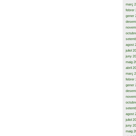
març 
febrer
gener 
desem
novem
octubr
setemb
agost 
juliol 
juny 2
maig 2
abril 2
març 
febrer
gener 
desem
novem
octubr
setemb
agost 
juliol 
juny 2
maig 2