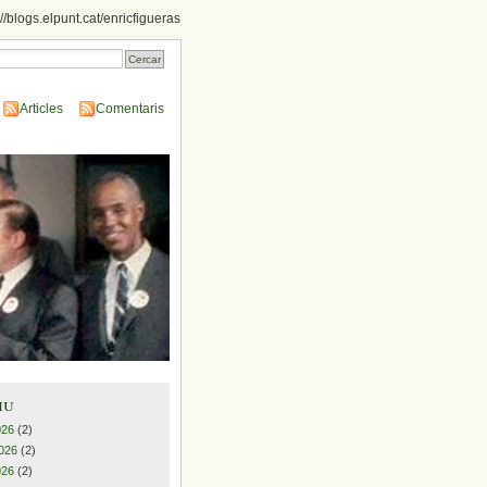
://blogs.elpunt.cat/enricfigueras
Articles
Comentaris
iu
026
(2)
026
(2)
026
(2)