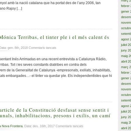
el
març 
anyol amb la nació catalana que ha portat des de l’any 2006, tan
gran
febrer
ano Rajoy […]
espectacle
gener 
del
desem
parc
novem
temàtic
octubr
del
setemb
sud
ónica Terribas, el tinter ple i el més calent és
agost 
d’Europa
juliol 
a
ata: gen. 8th, 2018
Comentaris tancats
juny 2
Inés
maig 2
Arrimadas,
sentant Inés Arrimadas en una recent entrevista a Catalunya Ràdio,
abril 2
Mónica
ibas. Tot i les seves constants diatribes en contra dels
març 
Terribas,
ern de la Generalitat de Catalunya -empresonats, exiliats, inhabilitats,
el
febrer
etats embargades…- el tinter va quedar ple. Els independentistes que hi
tinter
gener 
ple
desem
i
novem
el
octubr
més
setemb
calent
agost 
és
rticle de la Constitució desfasat sense sentit i
juliol 
l’aigüera
unals, inhabilitacions, presons i exilis, un camí
juny 2
maig 2
a
a Nova Frontera.
Data: des. 16th, 2017
Comentaris tancats
abril 2
«fake