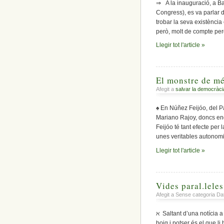
⇒ A la inauguració, a Ba
Congress), es va parlar
trobar la seva existència
però, molt de compte pe
Llegir tot l'article »
El monstre de mé
Afegit a
salvar la democràci
♠ En Núñez Feijóo, del P
Mariano Rajoy, doncs enda
Feijóo té tant efecte per 
unes veritables autonomi
Llegir tot l'article »
Vides paral.leles,
Afegit a Sense categoria D
ℵ Saltant d’una notícia a 
boig i potser és el que li