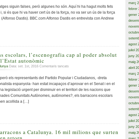
març 
news»,
tges siguin falses, però algunes ho són. Aquí hi ha hagut molts fets
febrer
un
i, si és que hi va haver cert ús de la força, no va ser un ús de la força
gener 
article
.» (Alfonso Dastis). BBC.com Alfonso Dastis en entrevista con Andrew
desem
de
la
novem
Constitució
octubr
desfasat
setemb
sense
agost 
sentit
juliol 
i
s escolars, l’escenografia cap al poder absolut
juny 2
cap
 l’Estat autonòmic
maig 2
solució.
a
lunya
Data: set. 1st, 2016
Comentaris tancats
abril 2
Tribunals,
Nens
inhabilitacions,
març 
en
 però els representants del Partido Popular i Ciudadanos, -dreta
presons
febrer
barracons
cionalista espanyola- han estat incapaços d’aprovar en el Senat i en el
i
gener 
escolars,
exilis,
a legislació urgent per disminuir en el territori de les nacions que
desem
l’escenografia
un
ades Comunitats Autònomes, autònomes?, els barracons escolars
novem
cap
camí
nen acollida a […]
al
octubr
tortuós
poder
setemb
i
absolut
agost 
erroni
i
juliol 
l’assetjament
juny 2
a
arracons a Catalunya. 16 mil milions que surten
maig 2
l’Estat
nen retorn
març 