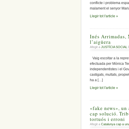
conflicte i problema esp
malament el senyor Mari
Llegir tot l'article »
Inés Arrimadas, M
l’aigüera
Afegit a
JUSTÍCIA SOCIAL
D
Vaig escoltar a la repre
efectuada per Mònica Terr
independentistes i el Gov
castigats, multats, propi
ha a […]
Llegir tot l'article »
«fake news», un a
cap solució. Trib
tortuós i erroni
Afegit a
Catalunya cap a un