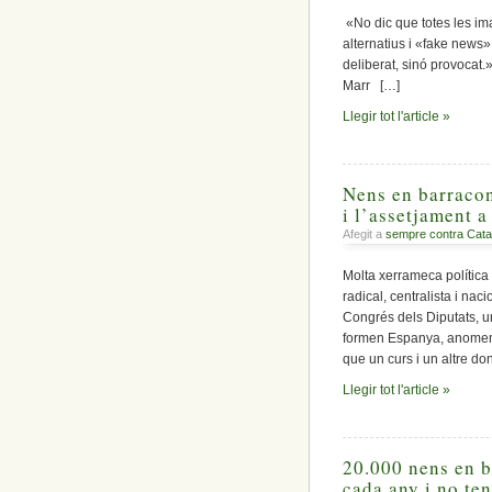
«No dic que totes les ima
alternatius i «fake news» 
deliberat, sinó provocat
Marr […]
Llegir tot l'article »
Nens en barracon
i l’assetjament a
Afegit a
sempre contra Cata
Molta xerrameca política
radical, centralista i na
Congrés dels Diputats, un
formen Espanya, anomen
que un curs i un altre do
Llegir tot l'article »
20.000 nens en b
cada any i no te