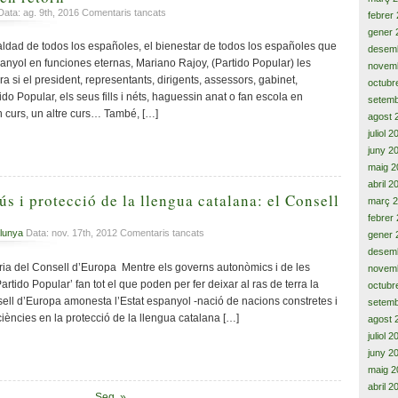
autonòmic
a
ata: ag. 9th, 2016
Comentaris tancats
febrer
20.000
gener 
nens
ualdad de todos los españoles, el bienestar de todos los españoles que
desem
en
anyol en funciones eternas, Mariano Rajoy, (Partido Popular) les
novem
barracons
a si el president, representants, dirigents, assessors, gabinet,
octubr
a
ido Popular, els seus fills i néts, haguessin anat o fan escola en
setemb
Catalunya.
n curs, un altre curs… També, […]
agost 
16
mil
juliol 
milions
juny 2
que
maig 2
surten
abril 2
cada
ús i protecció de la llengua catalana: el Consell
març 
any
febrer
i
a
lunya
Data: nov. 17th, 2012
Comentaris tancats
gener 
no
Guitzes
desem
tenen
contra
 del Consell d’Europa Mentre els governs autonòmics i de les
retorn
novem
l’ús
rtido Popular’ fan tot el que poden per fer deixar al ras de terra la
octubr
i
sell d’Europa amonesta l’Estat espanyol -nació de nacions constretes i
setemb
protecció
iències en la protecció de la llengua catalana […]
agost 
de
juliol 
la
juny 2
llengua
catalana:
maig 2
el
abril 2
Seg. »