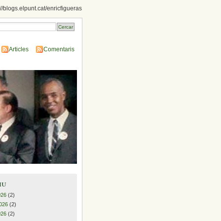
://blogs.elpunt.cat/enricfigueras
Articles
Comentaris
iu
026
(2)
026
(2)
026
(2)