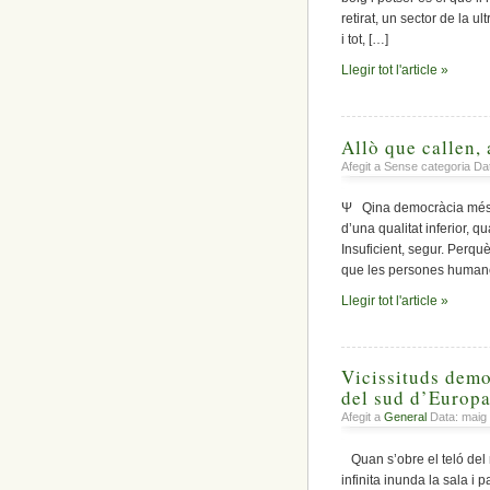
retirat, un sector de la u
i tot, […]
Llegir tot l'article »
Allò que callen,
Afegit a Sense categoria Dat
Ψ Qina democràcia més r
d’una qualitat inferior, 
Insuficient, segur. Perquè
que les persones human
Llegir tot l'article »
Vicissituds demo
del sud d’Europ
Afegit a
General
Data: maig
Quan s’obre el teló del m
infinita inunda la sala i