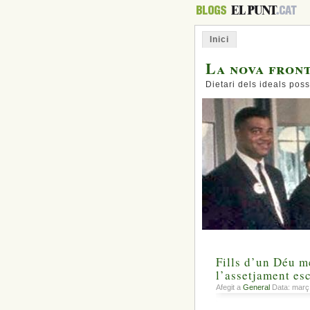
Inici
La nova fron
Dietari dels ideals poss
Fills d’un Déu m
l’assetjament es
Afegit a
General
Data: març