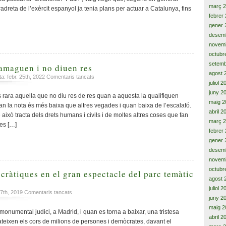
i
març 
ltradreta de l’exèrcit espanyol ja tenia plans per actuar a Catalunya, fins
odis
febrer
gener 
desem
novem
octubr
setemb
 amaguen i no diuen res
agost 
a
a: febr. 25th, 2022
Comentaris tancats
juliol 
Allò
juny 2
que
ara aquella que no diu res de res quan a aquesta la qualifiquen
callen,
maig 2
quan la nota és més baixa que altres vegades i quan baixa de l’escalafó.
amaguen
abril 2
 això tracta dels drets humans i civils i de moltes altres coses que fan
i
març 
es […]
no
febrer
diuen
gener 
res
desem
novem
octubr
cràtiques en el gran espectacle del parc temàtic
agost 
a
juliol 
a
 7th, 2019
Comentaris tancats
juny 2
Vicissituds
maig 2
democràtiques
onumental judici, a Madrid, i quan es torna a baixar, una tristesa
abril 2
en
 pateixen els cors de milions de persones i demòcrates, davant el