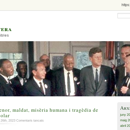
https
tera
ibles
Arx
enor, maldat, misèria humana i tragèdia de
colar
juny 2
maig 2
a
 26th, 2023
Comentaris tancats
Fills
abril 2