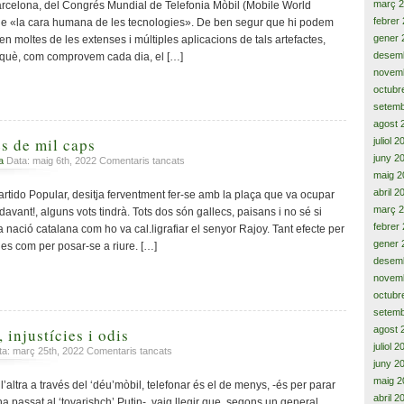
d’un
març 
rcelona, del Congrés Mundial de Telefonia Mòbil (Mobile World
Déu
febrer
 de «la cara humana de les tecnologies». De ben segur que hi podem
menor,
gener 
 en moltes de les extenses i múltiples aplicacions de tals artefactes,
maldat,
desem
rquè, com comprovem cada dia, el […]
misèria
novem
humana
octubr
i
setemb
tragèdia
de
agost 
l’assetjament
s de mil caps
juliol 
escolar
juny 2
a
a
Data: maig 6th, 2022
Comentaris tancats
El
maig 2
monstre
abril 2
artido Popular, desitja ferventment fer-se amb la plaça que va ocupar
de
març 
vant!, alguns vots tindrà. Tots dos són gallecs, paisans i no sé si
més
febrer
la nació catalana com ho va cal.ligrafiar el senyor Rajoy. Tant efecte per
de
gener 
es com per posar-se a riure. […]
mil
desem
caps
novem
octubr
setemb
agost 
 injustícies i odis
juliol 
a
ata: març 25th, 2022
Comentaris tancats
juny 2
Vides
paral.leles,
maig 2
l’altra a través del ‘déu’mòbil, telefonar és el de menys, -és per parar
injustícies
abril 2
 ha passat al ‘tovarishch’ Putin-, vaig llegir que, segons un general