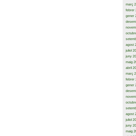
març 
febrer
gener 
desem
novem
octubr
setemb
agost 
juliol 
juny 2
maig 2
abril 2
març 
febrer
gener 
desem
novem
octubr
setemb
agost 
juliol 
juny 2
maig 2