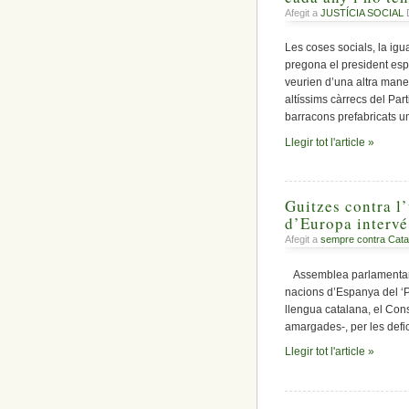
Afegit a
JUSTÍCIA SOCIAL
D
Les coses socials, la ig
pregona el president esp
veurien d’una altra maner
altíssims càrrecs del Part
barracons prefabricats u
Llegir tot l'article »
Guitzes contra l’
d’Europa intervé
Afegit a
sempre contra Cata
Assemblea parlamentaria
nacions d’Espanya del ‘Pa
llengua catalana, el Con
amargades-, per les defic
Llegir tot l'article »