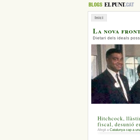
Inici
La nova fron
Dietari dels ideals poss
Hitchcock, llàsti
fiscal, desunió e
Afegit a
Catalunya cap a un