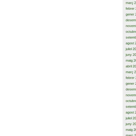
març 
febrer
gener 
desem
novem
octubr
setemb
agost 
juliol 
juny 2
maig 2
abril 2
març 
febrer
gener 
desem
novem
octubr
setemb
agost 
juliol 
juny 2
maig 2
març 