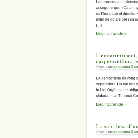
La representant i vicesec
assegurar que «Catalunya
és l’hora que el director
milió de dòlars pel seu pa
[…]
Llegir tot l'article »
L’endarreriment,
carpetovetònic, 
Afegit a
sempre contra Cata
La democràcia és votar 
separadors. Ho fan des d
la Llei Orgànica de oblig
ciutadans, al Tribunal Co
Llegir tot l'article »
La subtilesa d’un
Afegit a
sempre contra Cata