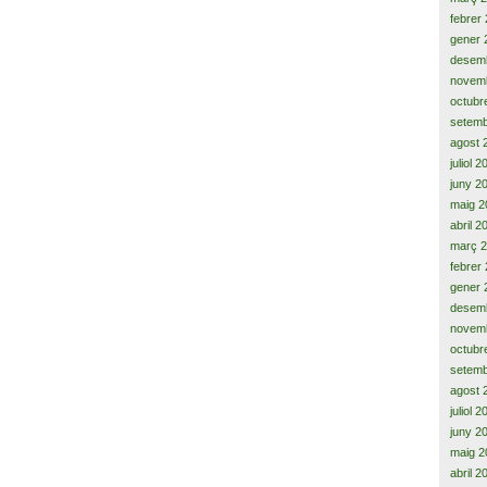
febrer
gener 
desem
novem
octubr
setemb
agost 
juliol 
juny 2
maig 2
abril 2
març 
febrer
gener 
desem
novem
octubr
setemb
agost 
juliol 
juny 2
maig 2
abril 2