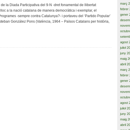
subtilesa
març 
de la Diada Participativa del 9-N -dret fonamental de llibertat
d’una
febrer
 lloc a la nació catalana de manera democràtica i exemplar, el
forta
gener 
i Programes -sempre contra Catalunya?- i portaveu del ‘Partido Popular’
pressió
desem
teban González Pons (València, 1964 – Països Catalans per història,
esllanguida
novem
i
octubr
reptadora
setemb
agost 
juliol 
juny 2
maig 2
abril 2
març 
febrer
gener 
desem
novem
octubr
agost 
juliol 
juny 2
maig 2
abril 2