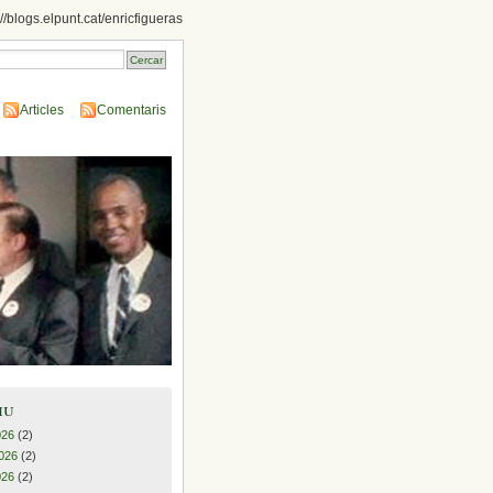
://blogs.elpunt.cat/enricfigueras
Articles
Comentaris
iu
026
(2)
026
(2)
026
(2)