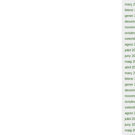
març 
febrer
gener 
desem
novem
octubr
setemb
agost 
juliol 
juny 2
maig 2
abril 2
març 
febrer
gener 
desem
novem
octubr
setemb
agost 
juliol 
juny 2
maig 2