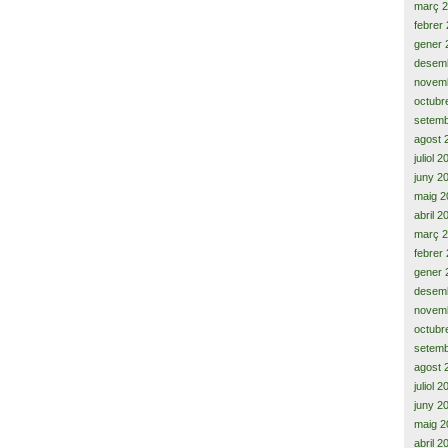
març 
febrer
gener 
desem
novem
octubr
setemb
agost 
juliol 
juny 2
maig 2
abril 2
març 
febrer
gener 
desem
novem
octubr
setemb
agost 
juliol 
juny 2
maig 2
abril 2