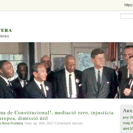
https
tera
ibles
Arx
ma de Constitucional!, mediació zero, injustícia
uropea, dimissió útil
juny 2
maig 2
a
a Nova Frontera.
Data: ag. 26th, 2017
Comentaris tancats
Hitchcock,
abril 2