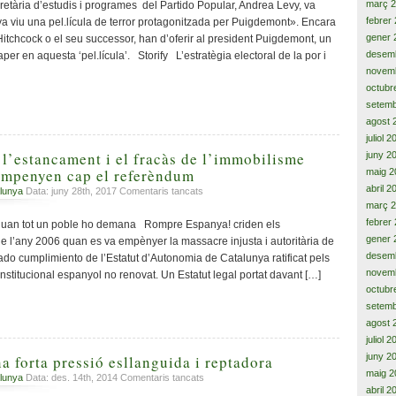
llàstima
març 
retària d’estudis i programes del Partido Popular, Andrea Levy, va
de
febrer
 viu una pel.lícula de terror protagonitzada per Puigdemont». Encara
Constitucional!,
gener 
 Hitchcock o el seu successor, han d’oferir al president Puigdemont, un
mediació
desem
per en aquesta ‘pel.lícula’. Storify L’estratègia electoral de la por i
zero,
novem
injustícia
octubr
fiscal,
setemb
desunió
europea,
agost 
dimissió
juliol 
útil
 l’estancament i el fracàs de l’immobilisme
juny 2
empenyen cap el referèndum
maig 2
abril 2
a
lunya
Data: juny 28th, 2017
Comentaris tancats
L’endarreriment,
març 
l’estancament
febrer
quan tot un poble ho demana Rompre Espanya! criden els
i
gener 
e l’any 2006 quan es va empènyer la massacre injusta i autoritària de
el
desem
ado cumplimiento de l’Estatut d’Autonomia de Catalunya ratificat pels
fracàs
novem
nstitucional espanyol no renovat. Un Estatut legal portat davant […]
de
octubr
l’immobilisme
setemb
carpetovetònic,
agost 
empenyen
juliol 
cap
el
juny 2
a forta pressió esllanguida i reptadora
referèndum
maig 2
a
lunya
Data: des. 14th, 2014
Comentaris tancats
abril 2
La