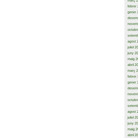
març 
febrer
gener 
desem
novem
octubr
setemb
agost 
juliol 
juny 2
maig 2
abril 2
març 
febrer
gener 
desem
novem
octubr
setemb
agost 
juliol 
juny 2
maig 2
abril 2