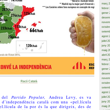
març 
febrer
gener 
desem
novem
octubr
setemb
agost 
juliol 
juny 2
maig 2
abril 2
març 
febrer
gener 
desem
novem
Racó Català
octubr
setemb
agost 
t del
Partido Popular,
Andrea Levy, es va
juliol 
s d’independència català com una «pel.lícula
juny 2
el.lícula de la por és la que dirigeix, des de
maig 2