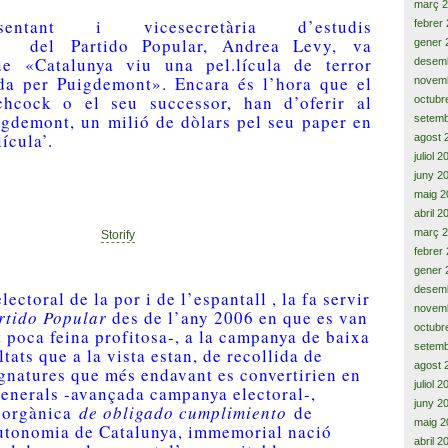
març 
entant i vicesecretària d’estudis
febrer
s del Partido Popular, Andrea Levy, va
gener 
ue «Catalunya viu una pel.lícula de terror
desem
da per Puigdemont». Encara és l’hora que el
novem
tchcock o el seu successor, han d’oferir al
octubr
igdemont, un milió de dòlars pel seu paper en
setemb
ícula’.
agost 
juliol 
juny 2
maig 2
abril 2
març 
Storify
febrer
gener 
desem
lectoral de la por i de l’espantall , la fa servir
novem
rtido Popular
des de l’any 2006 en que es van
octubr
 poca feina profitosa-, a la campanya de baixa
setemb
ultats que a la vista estan, de recollida de
agost 
ignatures que més endavant es convertirien en
juliol 
generals -avançada campanya electoral-,
juny 2
i orgànica
de obligado cumplimiento
de
maig 2
Autonomia de Catalunya, immemorial nació
abril 2