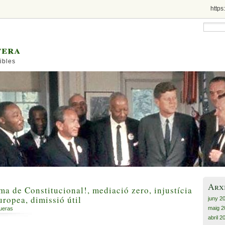
https
tera
ibles
Arx
ma de Constitucional!, mediació zero, injustícia
uropea, dimissió útil
juny 2
maig 2
gueras
abril 2