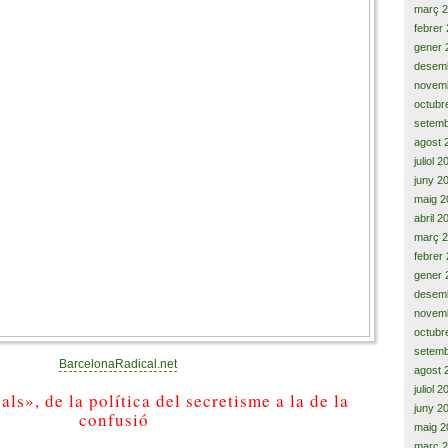
març 
febrer
gener 
desem
novem
octubr
setemb
agost 
juliol 
juny 2
maig 2
abril 2
març 
febrer
gener 
desem
novem
octubr
setemb
BarcelonaRadical.net
agost 
juliol 
als», de la política del secretisme a la de la
juny 2
confusió
maig 2
març 