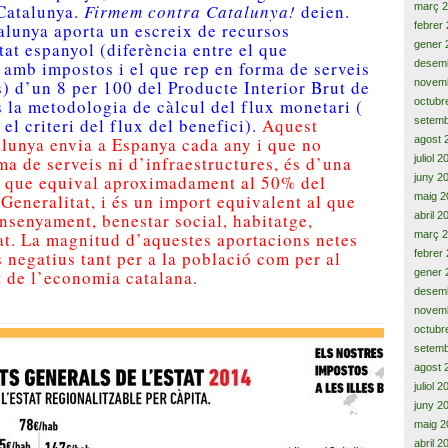
Catalunya.
Firmem contra Catalunya!
deien.
març 
alunya aporta un escreix de recursos
febrer
tat espanyol (diferència entre el que
gener 
 amb impostos i el que rep en forma de serveis
desem
s) d’un 8 per 100 del Producte Interior Brut de
novem
 la metodologia de càlcul del flux monetari (
octubr
el criteri del flux del benefici).
Aquest
setemb
alunya envia a Espanya cada any i que no
agost 
ma de serveis ni d’infraestructures, és d’una
juliol 
a que equival aproximadament al 50% del
juny 2
 Generalitat, i és un import equivalent al que
maig 2
ensenyament, benestar social, habitatge,
abril 2
tat. La magnitud d’aquestes aportacions netes
març 
s negatius tant per a la població com per al
febrer
 de l’economia catalana.
gener 
desem
novem
octubr
setemb
agost 
juliol 
juny 2
maig 2
abril 2