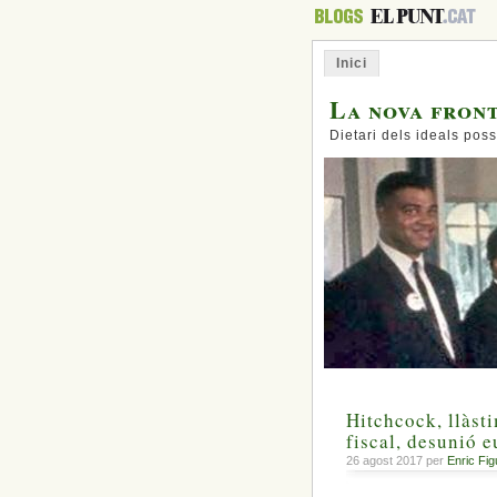
Inici
La nova fron
Dietari dels ideals poss
Hitchcock, llàsti
fiscal, desunió e
26 agost 2017 per
Enric Fi