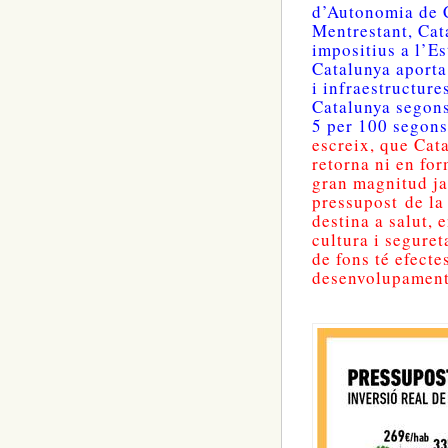
d’Autonomia de 
Mentrestant, Cat
impositius a l’Es
Catalunya aporta
i infraestructure
Catalunya segons
5 per 100 segons 
escreix, que Cat
retorna ni en for
gran magnitud j
pressupost
de la
destina a salut, 
cultura i segure
de fons té efecte
desenvolupament