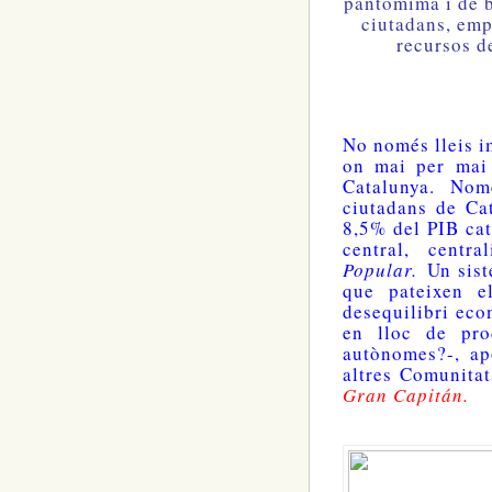
pantomima i de b
ciutadans, emp
recursos 
No només lleis i
on mai per mai
Catalunya. Nom
ciutadans de Ca
8,5% del PIB ca
central, centr
Popular.
Un sist
que pateixen e
desequilibri eco
en lloc de pro
autònomes?-, ap
altres Comunita
Gran Capitán.