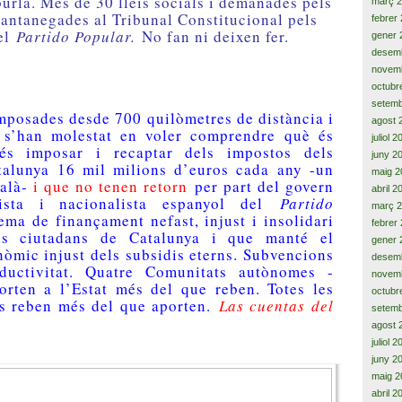
urla. Més de 30 lleis socials i demanades pels
març 
antanegades al Tribunal Constitucional pels
febrer
del
Partido Popular.
No fan ni deixen fer.
gener 
desem
novem
octubr
setemb
mposades desde 700 quilòmetres de distància i
agost 
 s’han molestat en voler comprendre què és
juliol 
és imposar i recaptar dels impostos dels
juny 2
talunya 16 mil milions d’euros cada any -un
maig 2
talà-
i que no tenen retorn
per part del govern
abril 2
alista i nacionalista espanyol del
Partido
març 
ema de finançament nefast, injust i insolidari
febrer
ls ciutadans de Catalunya i que manté el
gener 
nòmic injust dels subsidis eterns. Subvencions
desem
ductivitat. Quatre Comunitats autònomes -
novem
orten a l’Estat més del que reben. Totes les
octubr
ts reben més del que aporten.
Las cuentas del
setemb
agost 
juliol 
juny 2
maig 2
abril 2