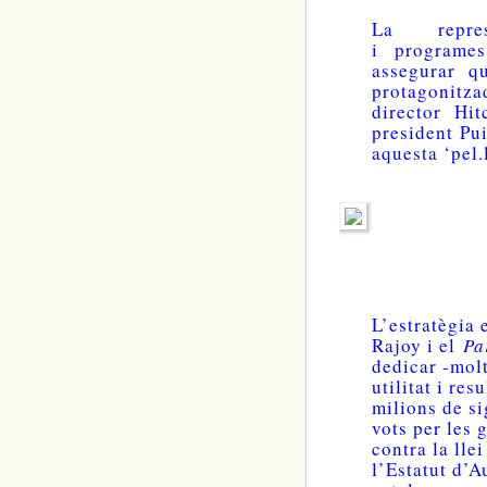
La repres
i programe
assegurar q
protagonitza
director Hi
president Pu
aquesta ‘pel.l
L’estratègia e
Rajoy i el
Pa
dedicar -molt
utilitat i res
milions de s
vots per les 
contra la lle
l’Estatut d’