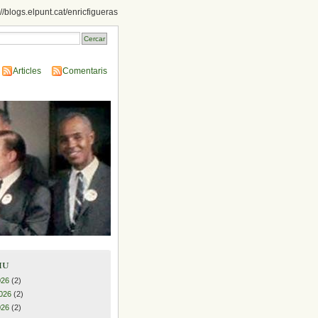
://blogs.elpunt.cat/enricfigueras
Articles
Comentaris
iu
026
(2)
026
(2)
026
(2)