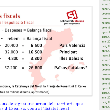
febrer
gener 
desem
novem
octubr
setemb
agost 
juliol 
juny 2
maig 2
abril 2
març 
febrer
gener 
desem
novem
octubr
setemb
agost 
juliol 
juny 2
ons de signatures arreu dels territoris que
maig 2
ns d’Espanya, contra l’Estatut legal
abril 2