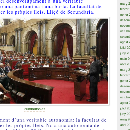
r el desenvolupament d’una veritable
març 
o una pantomima i una burla. La facultat de
febrer
er les pròpies lleis. Lliçó de Secundària.
gener 
desem
novem
octubr
setemb
agost 
juliol 
juny 2
maig 2
abril 2
març 
febrer
gener 
desem
novem
octubr
agost 
juliol 
20minutos.es
juny 2
ent d’una veritable autonomia: la facultat de
maig 2
er les pròpies lleis. No a una autonomia de
abril 2