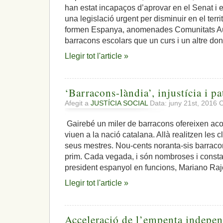
han estat incapaços d’aprovar en el Senat i 
una legislació urgent per disminuir en el terr
formen Espanya, anomenades Comunitats A
barracons escolars que un curs i un altre don
Llegir tot l'article »
‘Barracons-làndia’, injustícia i p
Afegit a
JUSTÍCIA SOCIAL
Data: juny 21st, 2016
C
Gairebé un miler de barracons ofereixen acol
viuen a la nació catalana. Allà realitzen les
seus mestres. Nou-cents noranta-sis barracons
prim. Cada vegada, i són nombroses i consta
president espanyol en funcions, Mariano Rajoy
Llegir tot l'article »
Acceleració de l’empenta independ