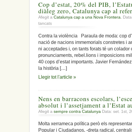
Cop d’estat, 20% del PIB, l’Estatu
diàleg zero, Catalunya cap al ref
Afegit a
Catalunya cap a una Nova Frontera.
Data:
a
tancats
Cop
d’estat,
Contra la violència Paraula de moda: cop d’
20%
nació de nacions immemorials constretes i
del
PIB,
ni acceptades i, on tants forats té un colador
l’Estatut
pronunciaments, rebel.lions i imposicions mi
votat
40 cops d’estat importants. Javier Fernández
trossejat,
la història […]
diàleg
zero,
Llegir tot l'article »
Catalunya
cap
al
referèndum
Nens en barracons escolars, l’esc
absolut i l’assetjament a l’Estat 
Afegit a
sempre contra Catalunya
Data: set. 1st, 
Molta xerrameca política però els representan
Popular i Ciudadanos, -dreta radical, centrali