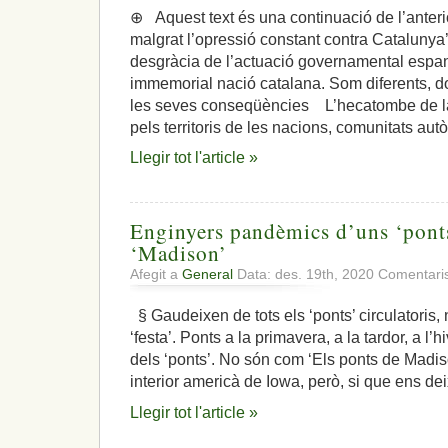
⊕ Aquest text és una continuació de l’anterior ‘
malgrat l’opressió constant contra Catalunya’
desgràcia de l’actuació governamental espa
immemorial nació catalana. Som diferents, do
les seves conseqüències L’hecatombe de la 
pels territoris de les nacions, comunitats a
Llegir tot l'article »
Enginyers pandèmics d’uns ‘ponts
‘Madison’
Afegit a
General
Data: des. 19th, 2020
Comentaris
§ Gaudeixen de tots els ‘ponts’ circulatoris, n
‘festa’. Ponts a la primavera, a la tardor, a l’hi
dels ‘ponts’. No són com ‘Els ponts de Madiso
interior americà de Iowa, però, si que ens dei
Llegir tot l'article »