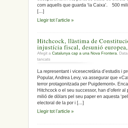
com aquells que guarda ‘la Caixa’. 500 m
[…]
Llegir tot l'article »
Hitchcock, llàstima de Constituci
injustícia fiscal, desunió europea,
Afegit a
Catalunya cap a una Nova Frontera.
Data:
a
tancats
Hitchcock,
llàstima
La representant i vicesecretària d’estudis i 
de
Popular, Andrea Levy, va assegurar que «Cat
Constitucional!,
mediació
terror protagonitzada per Puigdemont». Encar
zero,
Hitchcock o el seu successor, han d’oferir a
injustícia
milió de dòlars pel seu paper en aquesta ‘pel
fiscal,
electoral de la por i […]
desunió
europea,
Llegir tot l'article »
dimissió
útil