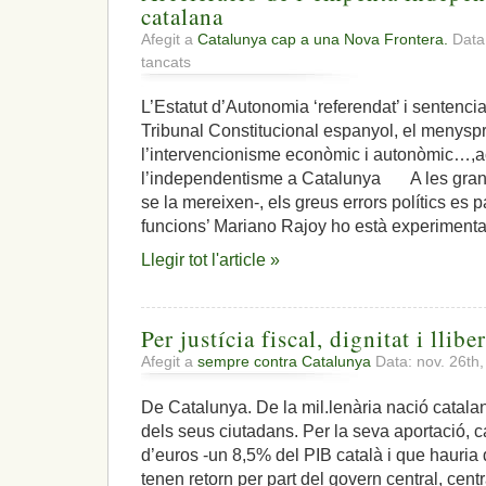
catalana
Afegit a
Catalunya cap a una Nova Frontera.
Data
a
tancats
Acceleració
de
L’Estatut d’Autonomia ‘referendat’ i sentenciat
l’empenta
Tribunal Constitucional espanyol, el menyspr
independentista
a
l’intervencionisme econòmic i autonòmic…,ac
la
l’independentisme a Catalunya A les grans
nació
se la mereixen-, els greus errors polítics es 
catalana
funcions’ Mariano Rajoy ho està experimenta
Llegir tot l'article »
Per justícia fiscal, dignitat i lliber
Afegit a
sempre contra Catalunya
Data: nov. 26th
De Catalunya. De la mil.lenària nació catala
dels seus ciutadans. Per la seva aportació, 
d’euros -un 8,5% del PIB català i que hauria 
tenen retorn per part del govern central, cent