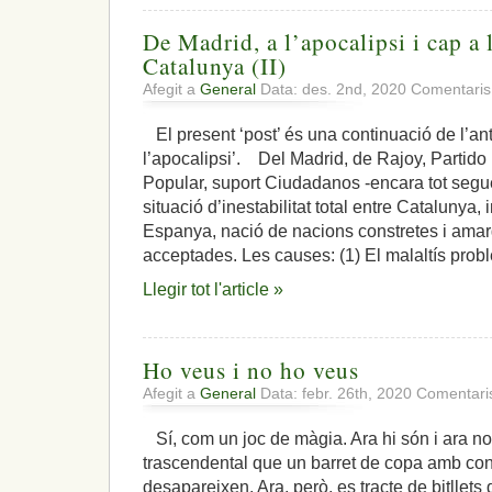
De Madrid, a l’apocalipsi i cap a
Catalunya (II)
Afegit a
General
Data: des. 2nd, 2020
Comentaris
El present ‘post’ és una continuació de l’ante
l’apocalipsi’. Del Madrid, de Rajoy, Partido
Popular, suport Ciudadanos -encara tot segueix
situació d’inestabilitat total entre Catalunya
Espanya, nació de nacions constretes i ama
acceptades. Les causes: (1) El malaltís probl
Llegir tot l'article »
Ho veus i no ho veus
Afegit a
General
Data: febr. 26th, 2020
Comentaris
Sí, com un joc de màgia. Ara hi són i ara no
trascendental que un barret de copa amb conil
desapareixen. Ara, però, es tracte de bitllets d