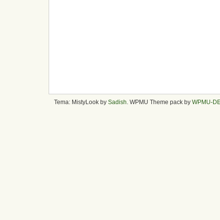
Tema: MistyLook by
Sadish
. WPMU Theme pack by
WPMU-D