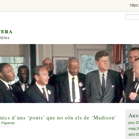
https
tera
ibles
Arx
ics d’uns ‘ponts’ que no són els de ‘Madison’
juny 2
c Figueras
maig 2
abril 2