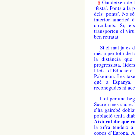
§
Gaudeixen de tot
‘festa’. Ponts a la 
dels ‘ponts’. No s
interior americà 
circulants. Si, e
transporten el vir
ben retratat.
Si el mal ja es 
més a per tot i de 
la distància que
progressista, líd
Lleis d’Educació
Pokémon. Les taxe
què a Espanya, 
reconegudes ni acc
I tot per una begu
Sucre i més sucre.
s’ha gairebé dobla
població tenia dia
Això vol dir que v
la xifra tendeix 
copes d’Europa. A 