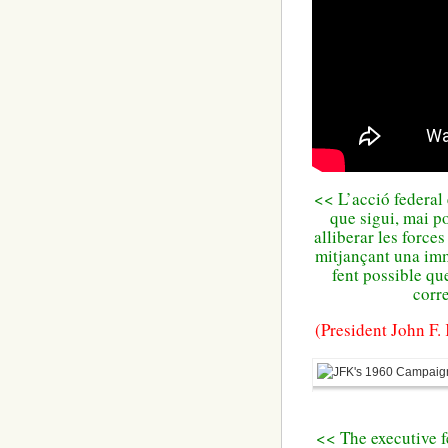
<<
L’acció
federal
que
sigui
, mai
po
alliberar
les
forces
mitjançant
una im
fent possible
que
corr
(
President John
F.
<< The executive f