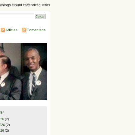
://blogs.elpunt.cat/enricfigueras
Articles
Comentaris
iu
026
(2)
026
(2)
026
(2)