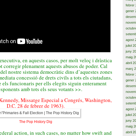
febrer
gener 
desem
novem
octubr
setemb
agost 
juliol 
juny 2
maig 2
executiva
, en aquests casos
, per molt
veloç
i
dràstica
abril 2
t corregir
plenament
aquests abusos
de poder.
Cal
març 
del nostre sistema
democràtic
dins d’aquestes
zones
febrer
mediata
concessió de drets
civils
a tots
els
ciutadans
,
gener 
 els
funcionaris
per ells
elegits
siguin
enterament
desem
esponents
amb
tots els seus
votants
>>
.
novem
octubr
 Kennedy
,
Missatge
Especial a
Congrés,
Washington,
setemb
D.C.
28 de febrer
de 1963)
.
agost 
juliol 
juny 2
The Pop History Dig
maig 2
ederal action, in such cases, no matter how swift and
abril 2