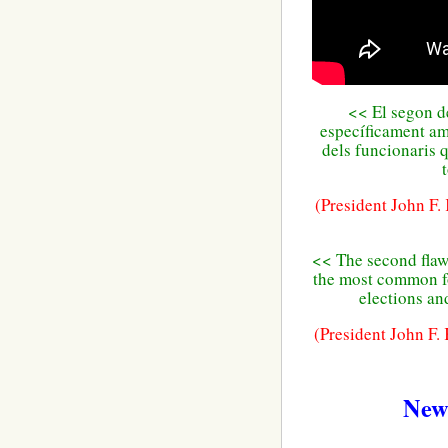
<<
El segon
d
específicament
a
dels
funcionaris
q
(
President John
F.
<< The second flaw i
the most common fo
elections an
(President John F.
New