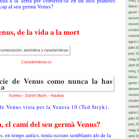
a la Terra per convertir-se en un dels planetes
març 
r cap al seu germà Venus?
febrer
gener 
desem
novem
nus, de la vida a la mort
octubr
setemb
agost 
juliol 
juny 2
maig 2
Caracteristicas.co
abril 2
març 
febrer
gener 
desem
novem
Eureka – Daniel Marín – Naukas
octubr
 de Venus
vista per la
Venera
10
(
Ted
Stryk
)
.
setemb
agost 
juliol 
, el camí del seu germà Venus?
juny 2
maig 2
, en temps antics, tenia oceans semblants als de la
abril 2