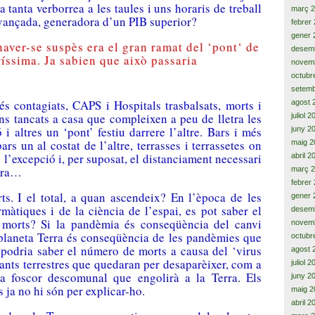
a tanta verborrea a les taules i uns horaris de treball
març 
avançada, generadora d’un PIB superior?
febrer
gener 
haver-se suspès
era el gran
ramat
de
l
‘
pont
‘
de
desem
ríssima.
Ja
sabien
que això
passaria
novem
octubr
setemb
ontagiats, CAPS i Hospitals trasbalsats, morts i
agost 
ns tancats a casa que compleixen a peu de lletra les
juliol 
i altres un ‘pont’ festiu darrere l’altre. Bars i més
juny 2
ars un al costat de l’altre, terrasses i terrassetes on
maig 2
 l’excepció i, per suposat, el distanciament necessari
abril 2
nora…
març 
febrer
. I el total, a quan ascendeix? En l’època de les
gener 
màtiques i de la ciència de l’espai, es pot saber el
desem
morts? Si la pandèmia és conseqüència del canvi
novem
l planeta Terra és conseqüència de les pandèmies que
octubr
s podria saber el número de morts a causa del ‘virus
agost 
itants terrestres que quedaran per desaparèixer, com a
juliol 
a foscor descomunal que engolirà a la Terra. Els
juny 2
 ja no hi són per explicar-ho.
maig 2
abril 2