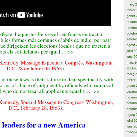
març 
febrer
gener 
desem
novem
efecte
d’aquestes
lleis és
el seu fracàs
en
tractar
octubr
mb
les
formes
més comunes
d’abús
de judici
per
part
setemb
ue dirigeixen
les
eleccions
locals
i que
no tracten
a
agost 
tots
els
sol·licitants
per igual …
>>
juliol 
juny 2
 Kennedy
,
Missatge
Especial a
Congrés,
Washington,
maig 2
D.C.
28 de febrer
de 1963)
.
abril 2
març 
n these laws is their failure to deal specifically with
febrer
rms of abuse of judgment by officials who run local
gener 
d who do not treat all applicants equally … >>
desem
novem
 Kennedy, Special Message to Congress, Washington,
octubr
D.C., February 28, 1963).
setemb
agost 
juliol 
 leaders for a new America
juny 2
maig 2