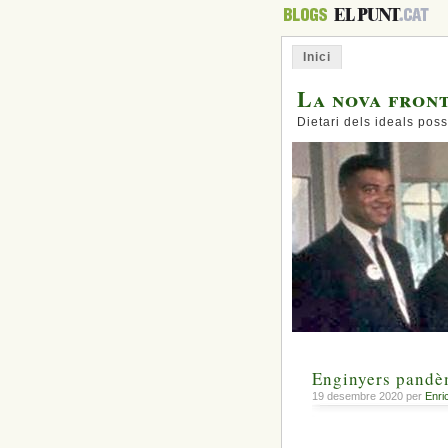
Inici
La nova fron
Dietari dels ideals poss
Enginyers pandèm
19 desembre 2020 per
Enri