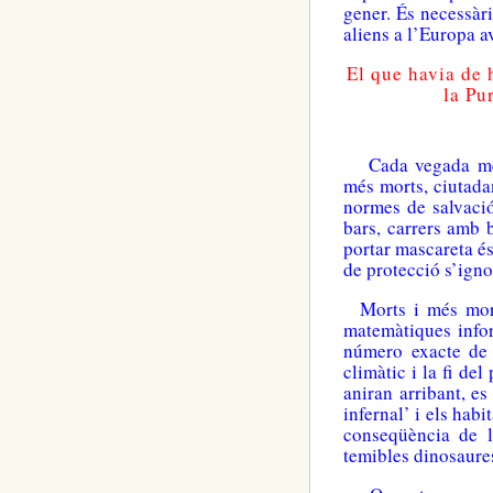
gener. És necessàri
aliens a l’Europa 
El
que havia de
la Pu
Cada vegada més c
més morts, ciutada
normes de salvació 
bars, carrers amb b
portar mascareta és
de protecció s’ig
Morts i més morts
matemàtiques infor
número exacte de 
climàtic i la fi de
aniran arribant, e
infernal’ i els hab
conseqüència de l
temibles dinosaures