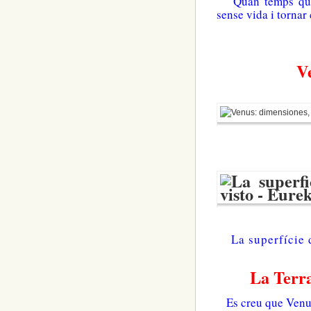
Quan temps queda 
sense vida i torna
Ve
La superfície
La Terra
Es creu que Venus