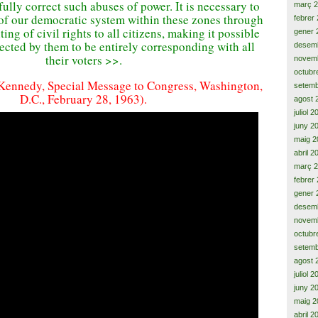
 fully correct such abuses of power.
It is necessary to
març 
 of our democratic system within these zones through
febrer
ng of civil rights to all citizens, making it possible
gener 
elected by them to be entirely corresponding with all
desem
their voters >>.
novem
octubr
 Kennedy, Special Message to Congress, Washington,
setemb
D.C., February 28, 1963).
agost 
juliol 
juny 2
maig 2
abril 2
març 
febrer
gener 
desem
novem
octubr
setemb
agost 
juliol 
juny 2
maig 2
abril 2