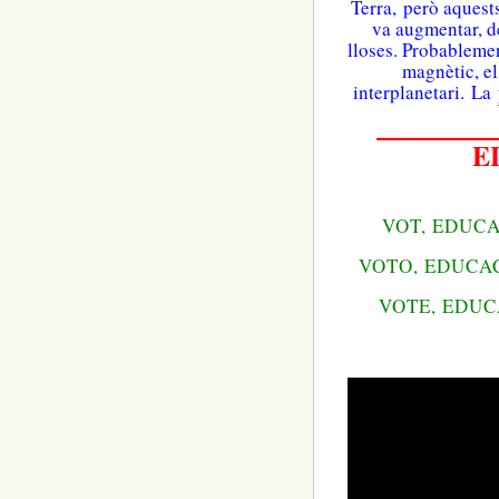
Terra,
però aquests
va augmentar, d
lloses. Probableme
magnètic, e
interplanetari. La
————
E
VOT
, EDUC
VOTO, EDUCA
VOTE, EDUC