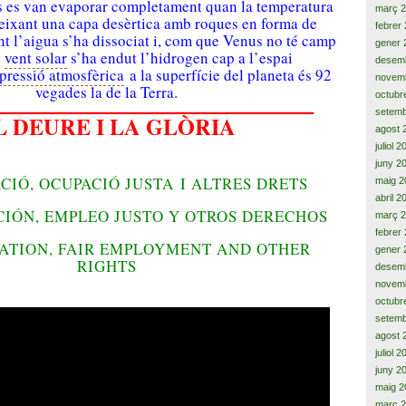
 es van evaporar completament quan la temperatura
març 
eixant una capa desèrtica amb roques en forma de
febrer
nt l’aigua s’ha dissociat i, com que Venus no té camp
gener 
l
vent solar
s’ha endut l’hidrogen cap a l’espai
desem
pressió atmosfèrica
a la superfície del planeta és 92
novem
vegades la de la Terra.
octubr
———————————————
setemb
L DEURE I LA GLÒRIA
agost 
juliol 
juny 2
ACIÓ
, OCUPACIÓ
JUSTA
I
ALTRES
DRETS
maig 2
abril 2
CIÓN, EMPLEO JUSTO Y OTROS DERECHOS
març 
febrer
ATION, FAIR EMPLOYMENT AND OTHER
gener 
RIGHTS
desem
novem
octubr
setemb
agost 
juliol 
juny 2
maig 2
març 