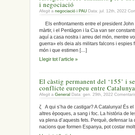
i negociació
Afegit a
negociació i PAU
Data: jul. 12th, 2022
Com
Els enfrontaments entre el president John 
màrtir, i el Pentàgon i la Cia van ser consta
aquí a casa nostra i arreu del món, mentre vo
guerra» els deia als militars falcons i espies
món i que estimen […]
Llegir tot l'article »
El càstig permanent del ‘155’ i s
conflicte europeu entre Catalunya
Afegit a
General
Data: gen. 29th, 2022
Comentaris
ζ A qui s’ha de castigar? A Catalunya! És el
altres èpoques, a sang i foc. La història de 
va plena d’aquests fets. Perquè, defensar la dig
nacions que formen Espanya, pot costar molt 