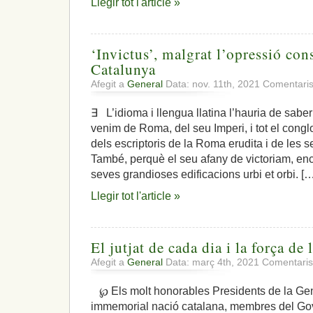
Llegir tot l'article »
‘Invictus’, malgrat l’opressió con
Catalunya
Afegit a
General
Data: nov. 11th, 2021
Comentaris
∃ L’idioma i llengua llatina l’hauria de sab
venim de Roma, del seu Imperi, i tot el cong
dels escriptoris de la Roma erudita i de les 
També, perquè el seu afany de victoriam, enc
seves grandioses edificacions urbi et orbi. [
Llegir tot l'article »
El jutjat de cada dia i la força d
Afegit a
General
Data: març 4th, 2021
Comentaris
℘ Els molt honorables Presidents de la Gen
immemorial nació catalana, membres del Gov