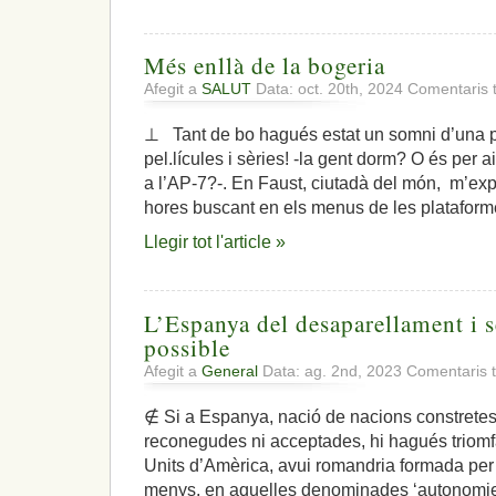
esforç
cooperatiu
Més enllà de la bogeria
Afegit a
SALUT
Data: oct. 20th, 2024
Comentaris 
⊥ Tant de bo hagués estat un somni d’una pel
pel.lícules i sèries! -la gent dorm? O és per 
a l’AP-7?-. En Faust, ciutadà del món, m’exp
hores buscant en els menus de les plataforme
Llegir tot l'article »
L’Espanya del desaparellament i 
possible
Afegit a
General
Data: ag. 2nd, 2023
Comentaris 
∉ Si a Espanya, nació de nacions constrete
reconegudes ni acceptades, hi hagués triomfa
Units d’Amèrica, avui romandria formada per E
menys, en aquelles denominades ‘autonomies