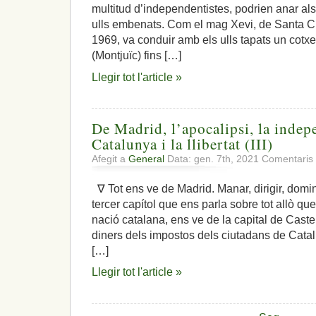
multitud d’independentistes, podrien anar als
ulls embenats. Com el mag Xevi, de Santa Cri
1969, va conduir amb els ulls tapats un cotx
(Montjuïc) fins […]
Llegir tot l'article »
De Madrid, l’apocalipsi, la indep
Catalunya i la llibertat (III)
Afegit a
General
Data: gen. 7th, 2021
Comentaris 
∇ Tot ens ve de Madrid. Manar, dirigir, domina
tercer capítol que ens parla sobre tot allò q
nació catalana, ens ve de la capital de Castella
diners dels impostos dels ciutadans de Catal
[…]
Llegir tot l'article »