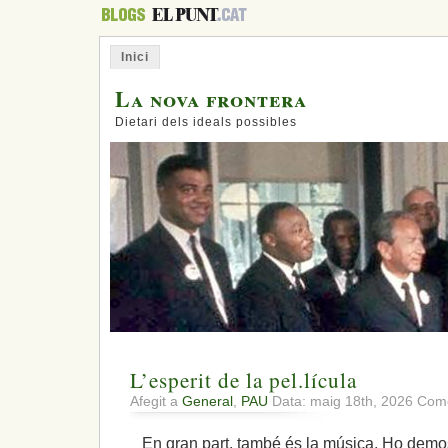
Inici
La nova frontera
Dietari dels ideals possibles
L’esperit de la pel.lícula
Afegit a
General
,
PAU
Data: maig 18th, 2026
Come
En gran part, també és la música. Ho demos