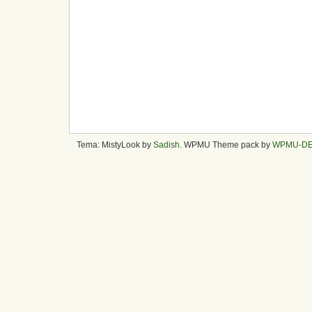
Tema: MistyLook by
Sadish
. WPMU Theme pack by
WPMU-D