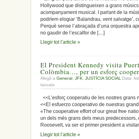
Hollywood que distingueixen a grans músics 
acompanyament musical. I parlant de la músic
podríem elogiar ‘Balandrau, vent salvatge’, 
Perquè sense l’abraçada d’una orquestra apro
no gaudir de l’escalfor de […]
Llegir tot l'article »
El President Kennedy visita Puer
Colòmbia…, per un esforç cooper
Afegit a
General
,
JFK
,
JUSTÍCIA SOCIAL
Data: fe
a
tancats
El
President
<<L’esforç cooperatiu de les nostres grans 
Kennedy
<<El esfuerzo cooperativo de nuestras gran
visita
Puerto
«The cooperative effort of our great free na
Rico,
un dels més grans dels meus predecessors, e
Veneçuela,
Roosevelt, va ser el primer president a visita
Colòmbia…,
per
Llegir tot l'article »
un