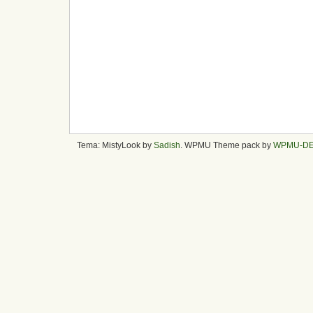
Tema: MistyLook by
Sadish
. WPMU Theme pack by
WPMU-D