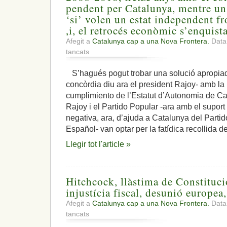
pendent per Catalunya, mentre un
‘si’ volen un estat independent fr
,i, el retrocés econòmic s’enquist
Afegit a
Catalunya cap a una Nova Frontera.
Data
a
tancats
2006-
2018,
S’hagués pogut trobar una solució apropiad
tretze
concòrdia diu ara el president Rajoy- amb la
anys
amb
cumplimiento de l’Estatut d’Autonomia de Cat
el
Rajoy i el Partido Popular -ara amb el suport
conflicte
negativa, ara, d’ajuda a Catalunya del Partid
i
Español- van optar per la fatídica recollida d
solució
pendent
Llegir tot l'article »
per
Catalunya,
mentre
un
Hitchcock, llàstima de Constituci
48%
dels
injustícia fiscal, desunió europea,
ciutadans
Afegit a
Catalunya cap a una Nova Frontera.
Data:
‘si’
a
tancats
volen
Hitchcock,
un