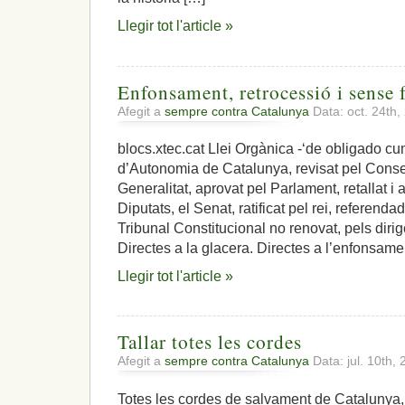
zero,
Llegir tot l'article »
Catalunya
cap
al
referèndum
Enfonsament, retrocessió i sense 
Afegit a
sempre contra Catalunya
Data: oct. 24th
blocs.xtec.cat Llei Orgànica -‘de obligado cum
d’Autonomia de Catalunya, revisat pel Consel
Generalitat, aprovat pel Parlament, retallat i
Diputats, el Senat, ratificat pel rei, referenda
Tribunal Constitucional no renovat, pels dirig
Directes a la glacera. Directes a l’enfonsame
Llegir tot l'article »
Tallar totes les cordes
Afegit a
sempre contra Catalunya
Data: jul. 10th,
Totes les cordes de salvament de Catalunya,