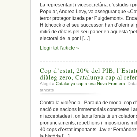
llàstima
estat
La representant i vicesecretària d’estudis i 
de
independent
Popular, Andrea Levy, va assegurar que «Cat
Constitucional!,
front
mediació
terror protagonitzada per Puigdemont». Encar
al
zero,
43,7%
Hitchcock o el seu successor, han d’oferir a
injustícia
del
milió de dòlars pel seu paper en aquesta ‘pel
fiscal,
‘no’
electoral de la por i […]
desunió
,i,
europea,
el
Llegir tot l'article »
dimissió
retrocés
útil
econòmic
s’enquista
Cop d’estat, 20% del PIB, l’Estatu
diàleg zero, Catalunya cap al ref
Afegit a
Catalunya cap a una Nova Frontera.
Data:
a
tancats
Cop
d’estat,
Contra la violència Paraula de moda: cop d’
20%
nació de nacions immemorials constretes i
del
PIB,
ni acceptades i, on tants forats té un colador
l’Estatut
pronunciaments, rebel.lions i imposicions mi
votat
40 cops d’estat importants. Javier Fernández
trossejat,
la història […]
diàleg