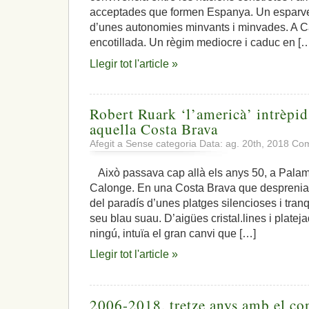
acceptades que formen Espanya. Un esparver
d’unes autonomies minvants i minvades. A C
encotillada. Un règim mediocre i caduc en [
Llegir tot l'article »
Robert Ruark ‘l’americà’ intrèpid
aquella Costa Brava
Afegit a Sense categoria Data: ag. 20th, 2018
Com
Això passava cap allà els anys 50, a Palam
Calonge. En una Costa Brava que desprenia e
del paradís d’unes platges silencioses i tranqu
seu blau suau. D’aigües cristal.lines i plate
ningú, intuïa el gran canvi que […]
Llegir tot l'article »
2006-2018, tretze anys amb el con