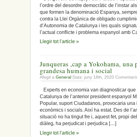
l’ordre del desordre democràtic de l’instar a
que formen la denominació Espanya, sempre 
contra la Llei Orgànica de obligado cumplimie
d’Autonomia de Catalunya i les quals signatu
l’actual conflicte i problema espanyol amb Ca
Llegir tot l'article »
Junqueras ,cap a Yokohama, una p
grandesa humana i social
Afegit a
General
Data: juny 18th, 2020
Comentaris
Experts en economia van diagnosticar que e
Catalunya de l’anterior president espanyol M
Popular, suport Ciudadanos, provocaria una i
econòmics i socials. Així ha estat. Des de l
situació no ha tingut fre i, aquest fet, propi de
diàleg, ha perjudicat i perjudica […]
Llegir tot l'article »