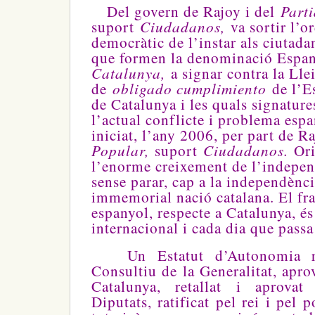
Part
Del govern de Rajoy i del
Ciudadanos,
suport
va sortir l’o
democràtic de l’instar als ciutada
que formen la denominació Espa
Catalunya,
a signar contra la Lle
obligado cumplimiento
de
de l’E
de Catalunya i les quals signature
l’actual conflicte i problema es
iniciat, l’any 2006, per part de R
Popular,
Ciudadanos.
suport
Ori
l’enorme creixement de l’indepen
sense parar, cap a la independènc
immemorial nació catalana. El fra
espanyol, respecte a Catalunya, és
internacional i cada dia que passa
Un Estatut d’Autonomia rev
Consultiu de la Generalitat, apro
Catalunya, retallat i aprova
Diputats, ratificat pel rei i pel 