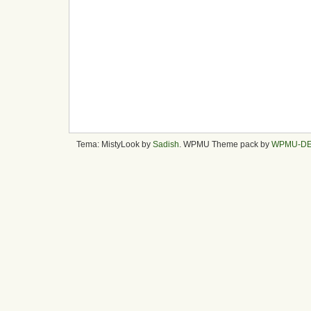
Tema: MistyLook by
Sadish
. WPMU Theme pack by
WPMU-D