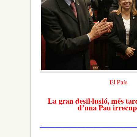
El País
La gran
desil·lusió, més tar
d’una
Pau irrecup
————————————