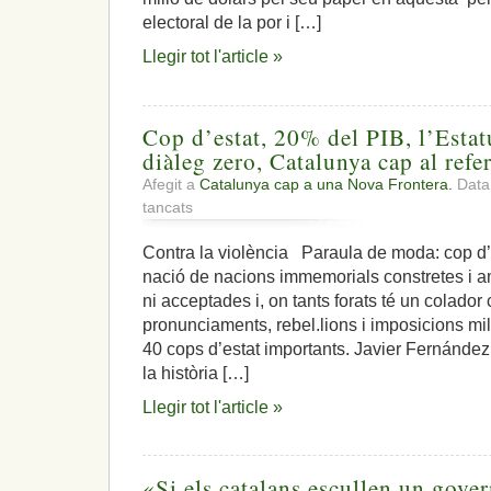
fiscal,
electoral de la por i […]
desunió
europea,
Llegir tot l'article »
dimissió
útil
Cop d’estat, 20% del PIB, l’Estatu
diàleg zero, Catalunya cap al ref
Afegit a
Catalunya cap a una Nova Frontera.
Data:
a
tancats
Cop
d’estat,
Contra la violència Paraula de moda: cop d’
20%
nació de nacions immemorials constretes i
del
PIB,
ni acceptades i, on tants forats té un colador
l’Estatut
pronunciaments, rebel.lions i imposicions mi
votat
40 cops d’estat importants. Javier Fernández
trossejat,
la història […]
diàleg
zero,
Llegir tot l'article »
Catalunya
cap
al
referèndum
«Si els catalans escullen un govern