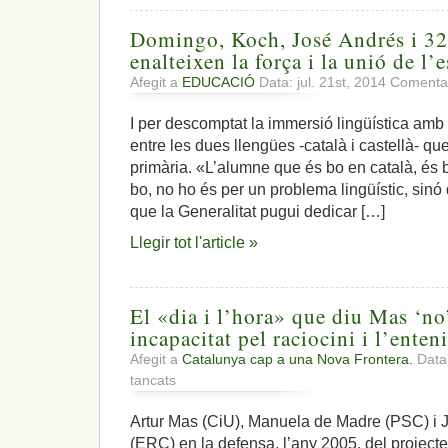
Domingo, Koch, José Andrés i 32
enalteixen la força i la unió de l’
Afegit a
EDUCACIÓ
Data: jul. 21st, 2014
Comentar
I per descomptat la immersió lingüística amb
entre les dues llengües -català i castellà- que
primària. «L’alumne que és bo en català, és b
bo, no ho és per un problema lingüístic, sin
que la Generalitat pugui dedicar […]
Llegir tot l'article »
El «dia i l’hora» que diu Mas ‘no
incapacitat pel raciocini i l’ente
Afegit a
Catalunya cap a una Nova Frontera.
Data:
a
tancats
El
«dia
Artur Mas (CiU), Manuela de Madre (PSC) i 
i
(ERC) en la defensa, l’any 2005, del projecte 
l’hora»