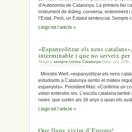
que
d’Autonomia de Catalunya. La primera llei ca
diu
instrument de diàleg, conversa, enteniment i
Mas
l’Estat. Però, un Estatut sentenciat. Sempre 
‘no’
van
Llegir tot l'article »
ser
dimarts:
incapacitat
pel
«Espanyolitzar els nens catalans»
raciocini
interminable i que no serveix per 
i
l’enteniment
Afegit a
sempre contra Catalunya
Data: oct. 27th
Ministre Wert: «espanyolitzar els nens catal
estudiants a Catalunya sentin el mateix orgul
espanyols». President Mas: «Confirma un co
volen entendre res. L’escola catalana també e
noies que surten als 16 anys o quan els ava
Llegir tot l'article »
Que lluny vivim d’Europa!