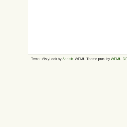
Tema: MistyLook by
Sadish
. WPMU Theme pack by
WPMU-D