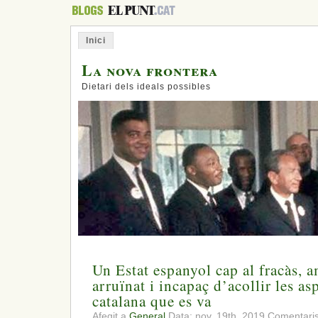
Inici
La nova frontera
Dietari dels ideals possibles
Un Estat espanyol cap al fracàs, 
arruïnat i incapaç d’acollir les as
catalana que es va
Afegit a
General
Data: nov. 19th, 2019
Comentaris