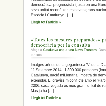
democràtica, progressista i justa en una Eur
seva unitat reconèixer les seves grans nac
Escòcia i Catalunya […]
Llegir tot l'article »
«Totes les mesures preparades» pe
democràcia per la consulta
Afegit a
Catalunya cap a una Nova Frontera.
Data:
a
tancats
«Totes
les
Imatges aèries de la gegantesca ‘V’ de la D
mesures
11 Setembre 2014. 1.800.000 persones (Imat
preparades»
per
Catalunya, nació mil.lenària i mostra de democ
impedir;
exemplar. El gravíssim conflicte amb el ‘Part
tota
2006, cada vegada és més gran i difícil de res
la
Mas ja ha […]
democràcia
per
Llegir tot l'article »
la
consulta