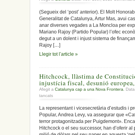
(Segueix del ‘post’ anterior). El Molt Honorab
Generalitat de Catalunya, Artur Mas, avui casti
anar diverses vegades a La Moncloa per exp
Mariano Rajoy (Partido Popular) l’ofec econ
degut a un dolent i injust sistema de finança
Rajoy […]
Llegir tot l'article »
Hitchcock, llàstima de Constituci
injustícia fiscal, desunió europea,
Afegit a
Catalunya cap a una Nova Frontera.
Data:
a
tancats
Hitchcock,
llàstima
La representant i vicesecretària d’estudis i 
de
Popular, Andrea Levy, va assegurar que «Cat
Constitucional!,
mediació
terror protagonitzada per Puigdemont». Encar
zero,
Hitchcock o el seu successor, han d’oferir a
injustícia
milió de dòlars pel seu paper en aquesta ‘pel