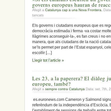
governs europeus hauran de reacc
Afegit a
Catalunya cap a una Nova Frontera.
Data:
a
tancats
«Si
els
Els governs i ciutadans europeus que es re
catalans
democràcia estimada i ferma -va costar molte
escullen
un
llàgrimes aconseguir-la-, es fan creus i no 
govern
manera, que als ciutadans de la nació catala
diferent,
se’ls permet per part de l’Estat espanyol, ce
els
escollir […]
governs
europeus
Llegir tot l'article »
hauran
de
reaccionar»
Les 23, a la paperera? El diàleg j
europeu, també?
Afegit a
sempre contra Catalunya
Data: set. 7th,
es.euronews.com Cameron y Salmond signant
referèndum de la independència d’Escòcia. El
l’establiment de sessions de treballs entre t