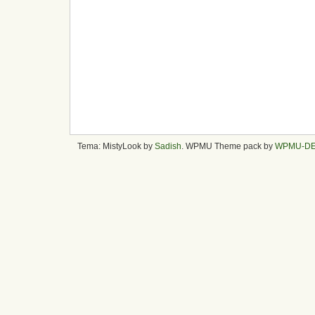
Tema: MistyLook by
Sadish
. WPMU Theme pack by
WPMU-D