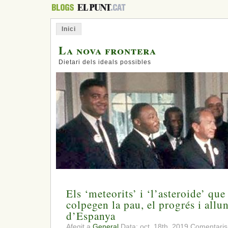
Inici
La nova frontera
Dietari dels ideals possibles
Els ‘meteorits’ i ‘l’asteroide’ que
colpegen la pau, el progrés i all
d’Espanya
Afegit a
General
Data: oct. 18th, 2019
Comentaris