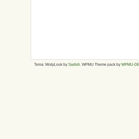
Tema: MistyLook by
Sadish
. WPMU Theme pack by
WPMU-D