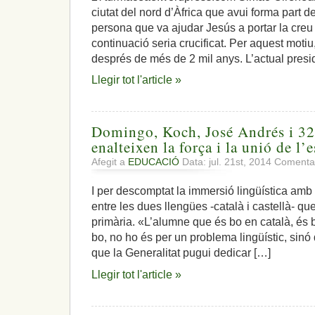
ciutat del nord d’Àfrica que avui forma part de 
persona que va ajudar Jesús a portar la creu 
continuació seria crucificat. Per aquest motiu,
després de més de 2 mil anys. L’actual pres
Llegir tot l'article »
Domingo, Koch, José Andrés i 32
enalteixen la força i la unió de l’
Afegit a
EDUCACIÓ
Data: jul. 21st, 2014
Comentar
I per descomptat la immersió lingüística amb
entre les dues llengües -català i castellà- que
primària. «L’alumne que és bo en català, és b
bo, no ho és per un problema lingüístic, sin
que la Generalitat pugui dedicar […]
Llegir tot l'article »