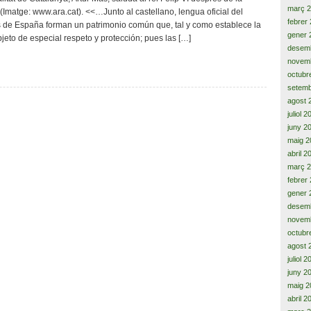
immersió
març 
(Imatge: www.ara.cat). <<…Junto al castellano, lengua oficial del
lingüística
febrer
s de España forman un patrimonio común que, tal y como establece la
a
gener 
jeto de especial respeto y protección; pues las […]
la
desem
superfície
novem
nuclear
octubr
setemb
agost 
juliol 
juny 2
maig 2
abril 2
març 
febrer
gener 
desem
novem
octubr
agost 
juliol 
juny 2
maig 2
abril 2