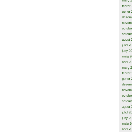
març 
febrer
gener 
desem
novem
octubr
setemb
agost 
juliol 
juny 2
maig 2
abril 2
març 
febrer
gener 
desem
novem
octubr
setemb
agost 
juliol 
juny 2
maig 2
abril 2