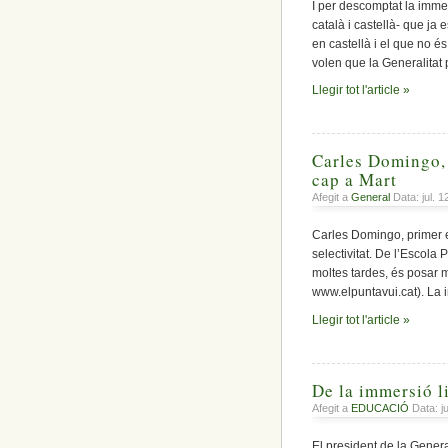
I per descomptat la immer
català i castellà- que ja
en castellà i el que no é
volen que la Generalitat
Llegir tot l'article »
Carles Domingo, ’
cap a Mart
Afegit a
General
Data: jul. 
Carles Domingo, primer e
selectivitat. De l’Escola
moltes tardes, és posar m
www.elpuntavui.cat). La i
Llegir tot l'article »
De la immersió li
Afegit a
EDUCACIÓ
Data: ju
El president de la Genera