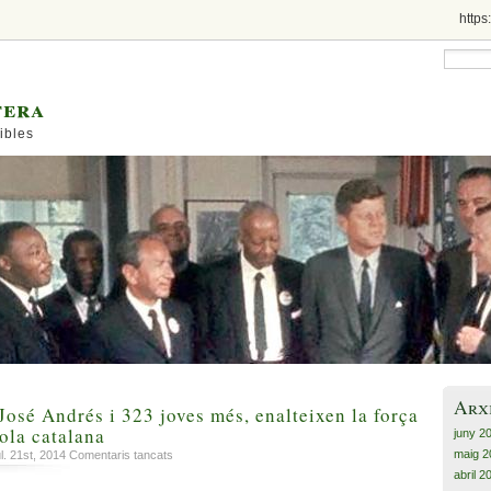
https
tera
ibles
Arx
osé Andrés i 323 joves més, enalteixen la força
cola catalana
juny 2
maig 2
a
l. 21st, 2014
Comentaris tancats
Domingo,
abril 2