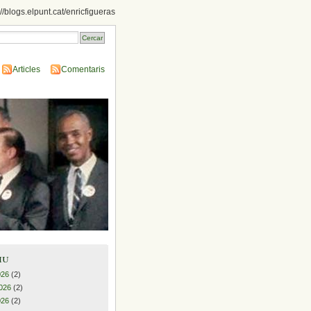
://blogs.elpunt.cat/enricfigueras
Articles
Comentaris
iu
026
(2)
026
(2)
026
(2)