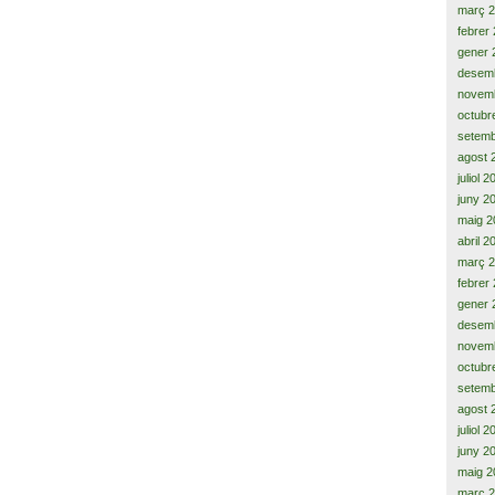
març 
febrer
gener 
desem
novem
octubr
setemb
agost 
juliol 
juny 2
maig 2
abril 2
març 
febrer
gener 
desem
novem
octubr
setemb
agost 
juliol 
juny 2
maig 2
març 