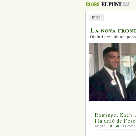
Inici
La nova fron
Dietari dels ideals poss
Domingo, Koch, J
i la unió de l’es
Afegit a
EDUCACIÓ
Data: ju