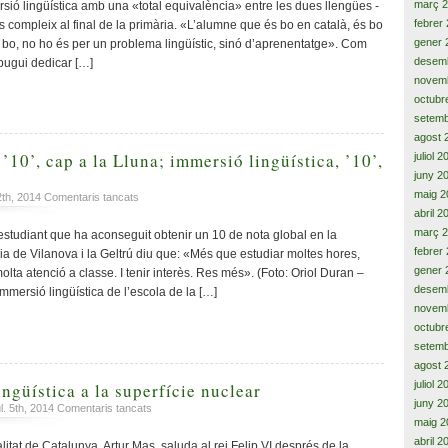
Koch,
març 
sió lingüística amb una «total equivalència» entre les dues llengües -
José
febrer
 es compleix al final de la primària. «L’alumne que és bo en català, és bo
Andrés
gener 
s bo, no ho és per un problema lingüístic, sinó d’aprenentatge». Com
i
desem
 pugui dedicar […]
323
novem
joves
octubr
més,
setemb
enalteixen
la
agost 
força
10’, cap a la Lluna; immersió lingüística, ’10’,
juliol 
i
juny 2
la
maig 2
a
12th, 2014
Comentaris tancats
unió
Carles
abril 2
de
Domingo,
març 
studiant que ha aconseguit obtenir un 10 de nota global en la
l’escola
’10’,
febrer
 Pia de Vilanova i la Geltrú diu que: «Més que estudiar moltes hores,
catalana
cap
gener 
olta atenció a classe. I tenir interès. Res més». (Foto: Oriol Duran –
a
desem
mmersió lingüística de l’escola de la […]
la
novem
Lluna;
octubr
immersió
setemb
lingüística,
agost 
’10’,
cap
juliol 
ngüística a la superfície nuclear
a
juny 2
a
l. 5th, 2014
Comentaris tancats
Mart
maig 2
De
la
abril 2
litat de Catalunya, Artur Mas, saluda al rei Felip VI després de la