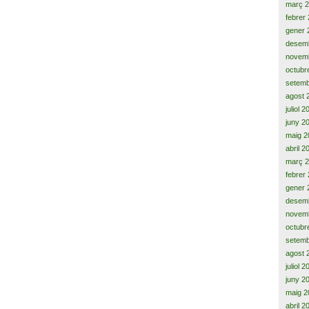
març 
febrer
gener 
desem
novem
octubr
setemb
agost 
juliol 
juny 2
maig 2
abril 2
març 
febrer
gener 
desem
novem
octubr
setemb
agost 
juliol 
juny 2
maig 2
abril 2