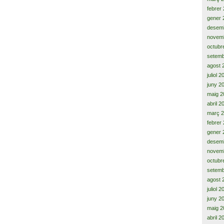
febrer
gener 
desem
novem
octubr
setemb
agost 
juliol 
juny 2
maig 2
abril 2
març 
febrer
gener 
desem
novem
octubr
setemb
agost 
juliol 
juny 2
maig 2
abril 2