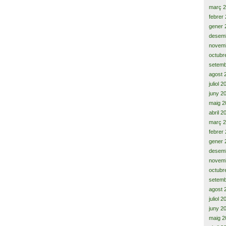
març 
febrer
gener 
desem
novem
octubr
setemb
agost 
juliol 
juny 2
maig 2
abril 2
març 
febrer
gener 
desem
novem
octubr
setemb
agost 
juliol 
juny 2
maig 2