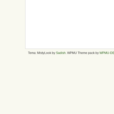
Tema: MistyLook by
Sadish
. WPMU Theme pack by
WPMU-D