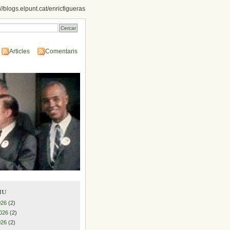
://blogs.elpunt.cat/enricfigueras
Articles
Comentaris
iu
026
(2)
026
(2)
026
(2)