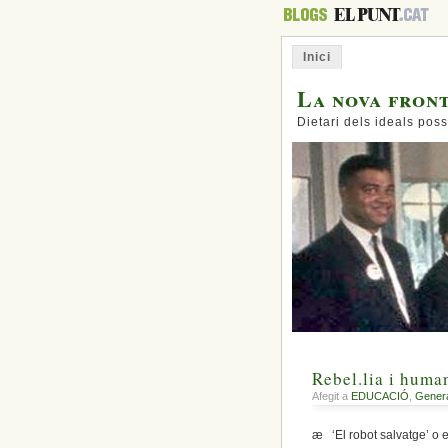
Inici
La nova fron
Dietari dels ideals poss
Rebel.lia i human
Afegit a
EDUCACIÓ
,
Gener
æ ‘El robot salvatge’ o el