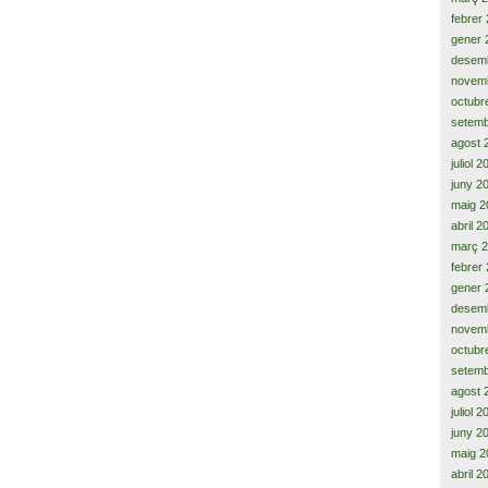
febrer
gener 
desem
novem
octubr
setemb
agost 
juliol 
juny 2
maig 2
abril 2
març 
febrer
gener 
desem
novem
octubr
setemb
agost 
juliol 
juny 2
maig 2
abril 2