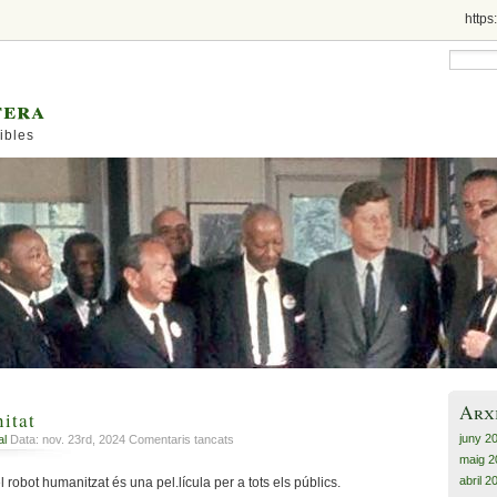
https
tera
ibles
Arx
itat
juny 2
a
al
Data: nov. 23rd, 2024
Comentaris tancats
Rebel.lia
maig 2
i
abril 2
 robot humanitzat és una pel.lícula per a tots els públics.
humanitat