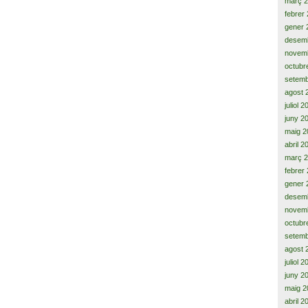
març 
febrer
gener 
desem
novem
octubr
setemb
agost 
juliol 
juny 2
maig 2
abril 2
març 
febrer
gener 
desem
novem
octubr
setemb
agost 
juliol 
juny 2
maig 2
abril 2