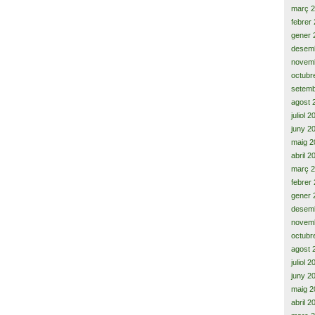
març 
febrer
gener 
desem
novem
octubr
setemb
agost 
juliol 
juny 2
maig 2
abril 2
març 
febrer
gener 
desem
novem
octubr
agost 
juliol 
juny 2
maig 2
abril 2