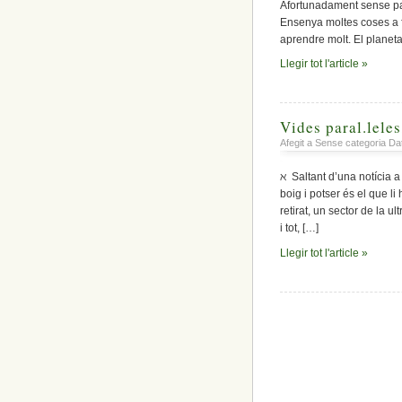
Afortunadament sense pat
Ensenya moltes coses a f
aprendre molt. El planeta
Llegir tot l'article »
Vides paral.leles,
Afegit a Sense categoria D
ℵ Saltant d’una notícia a 
boig i potser és el que li
retirat, un sector de la u
i tot, […]
Llegir tot l'article »