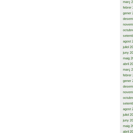
març 
febrer
gener 
desem
novem
octubr
setemb
agost 
juliol 
juny 2
maig 2
abril 2
març 
febrer
gener 
desem
novem
octubr
setemb
agost 
juliol 
juny 2
maig 2
abril 2