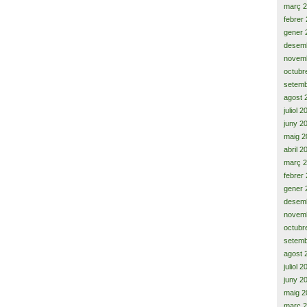
març 
febrer
gener 
desem
novem
octubr
setemb
agost 
juliol 
juny 2
maig 2
abril 2
març 
febrer
gener 
desem
novem
octubr
setemb
agost 
juliol 
juny 2
maig 2
març 