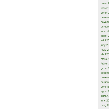
març 
febrer
gener 
desem
novem
octubr
setemb
agost 
juliol 
juny 2
maig 2
abril 2
març 
febrer
gener 
desem
novem
octubr
setemb
agost 
juliol 
juny 2
maig 2