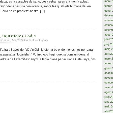
març 
acades i cataractes de sang, cosa estranya en el cinema actual.
febrer
avor de la pau i la convivència, sobre les quals els humans deuen
gener 
 Terra no és propietat nostre, […]
desem
novem
octubr
setemb
 injustícies i odis
agost 
juliol 
a
ata: març 25th, 2022
Comentaris tancats
Vides
juny 2
paral.leles,
maig 2
l’altra a través del ‘déu’mòbil, telefonar és el de menys, -és per parar
injustícies
abril 2
 ha passat al ‘tovarishch’ Putin-, vaig llegir que, segons un general
i
març 
ltradreta de l’exèrcit espanyol ja tenia plans per actuar a Catalunya, fins
odis
febrer
gener 
desem
novem
octubr
setemb
agost 
juliol 
juny 2
maig 2
abril 2