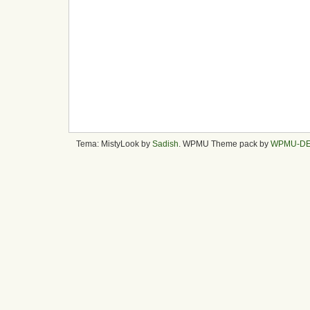
Tema: MistyLook by
Sadish
. WPMU Theme pack by
WPMU-D