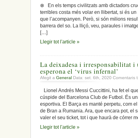
⊗ En els temps civilitzats amb dictadors crue
terribles costa més volar en llibertat, si és un
que l’acompanyen. Però, si són milions result
barrera del so. La lliçó, veu, paraules i imat
[…]
Llegir tot l'article »
La deixadesa i irresponsabilitat i u
esperona el ‘virus infernal’
Afegit a
General
Data: set. 6th, 2020
Comentaris t
Lionel Andrés Messi Cuccittini, ha fet el qu
cúspide del Barcelona Club de Futbol. És un
esportiva. El Barça es manté perpetu, com el 
de Bran a Rumania. Ara, que encara pot, el s
valer el seu ticket, tot i que haurà de córrer m
Llegir tot l'article »