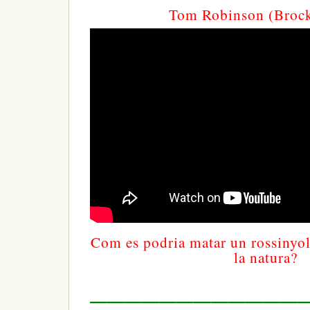
Tom Robinson (Brock
Com es podria matar un rossinyol,
la natura?
————————————