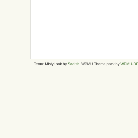
Tema: MistyLook by
Sadish
. WPMU Theme pack by
WPMU-D