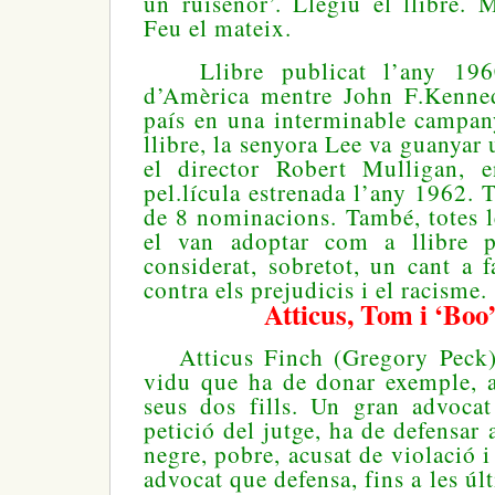
un ruiseñor’. Llegiu el llibre. M
Feu el mateix.
Llibre publicat l’any 1960
d’Amèrica mentre John F.Kenned
país en una interminable campany
llibre, la senyora Lee va guanyar 
el director Robert Mulligan, 
pel.lícula estrenada l’any 1962. 
de 8 nominacions. També, totes 
el van adoptar com a llibre pr
considerat, sobretot, un cant a f
contra els prejudicis i el racisme.
Atticus, Tom i ‘Boo
Atticus Finch (Gregory Peck), 
vidu que ha de donar exemple, a
seus dos fills. Un gran advocat
petició del jutge, ha de defensar 
negre, pobre, acusat de violació 
advocat que defensa, fins a les ú