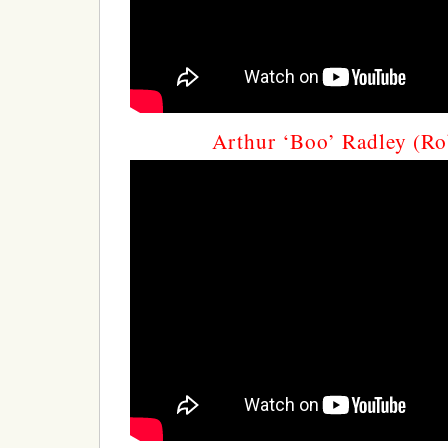
Arthur ‘Boo’ Radley (Ro