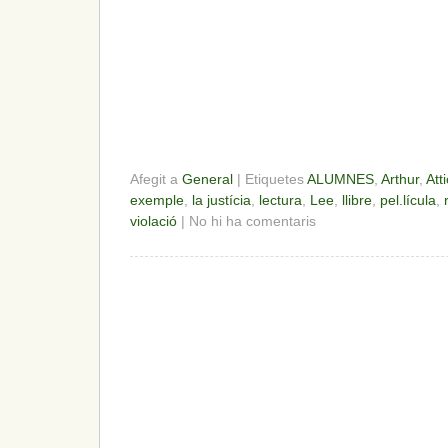
Afegit a
General
| Etiquetes
ALUMNES
,
Arthur
,
Att
exemple
,
la justícia
,
lectura
,
Lee
,
llibre
,
pel.lícula
,
violació
| No hi ha comentaris