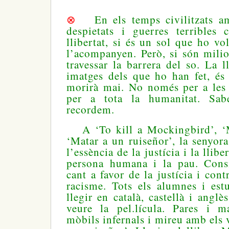
⊗
En els temps civilitzats a
despietats i guerres terribles
llibertat, si és un sol que ho vo
l’acompanyen. Però, si són milio
travessar la barrera del so. La l
imatges dels que ho han fet, é
morirà mai. No només per a les 
per a tota la humanitat. Sa
recordem.
A ‘To kill a Mockingbird’, ‘Ma
‘Matar a un ruiseñor’, la senyor
l’essència de la justícia i la llibe
persona humana i la pau. Consi
cant a favor de la justícia i contr
racisme. Tots els alumnes i est
llegir en català, castellà i anglè
veure la pel.lícula. Pares i m
mòbils infernals i mireu amb els v