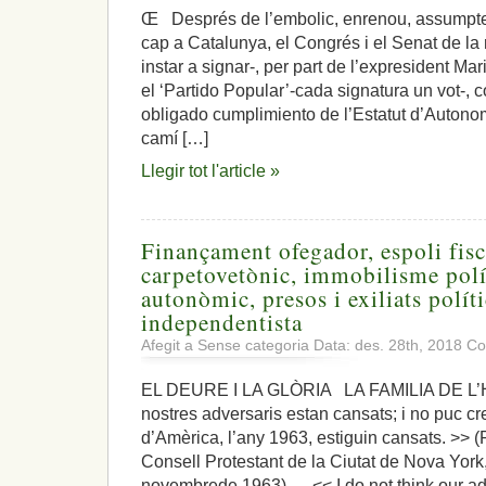
Œ Després de l’embolic, enrenou, assumpte
cap a Catalunya, el Congrés i el Senat de la 
instar a signar-, per part de l’expresident Ma
el ‘Partido Popular’-cada signatura un vot-, c
obligado cumplimiento de l’Estatut d’Autono
camí […]
Llegir tot l'article »
Finançament ofegador, espoli fisc
carpetovetònic, immobilisme polí
autonòmic, presos i exiliats polí
independentista
Afegit a Sense categoria Data: des. 28th, 2018
Co
EL DEURE I LA GLÒRIA LA FAMILIA DE L
nostres adversaris estan cansats; i no puc cr
d’Amèrica, l’any 1963, estiguin cansats. >> 
Consell Protestant de la Ciutat de Nova York
novembrede 1963). << I do not think our adve