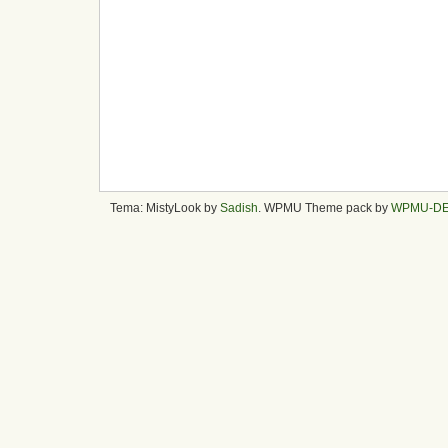
Tema: MistyLook by
Sadish
. WPMU Theme pack by
WPMU-D