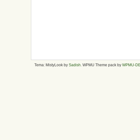
Tema: MistyLook by
Sadish
. WPMU Theme pack by
WPMU-D