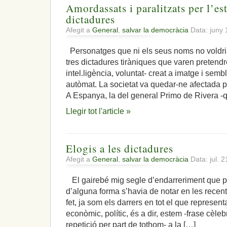
Amordassats i paralitzats per l’es
dictadures
Afegit a
General
,
salvar la democràcia
Data: juny 
Personatges que ni els seus noms no voldria
tres dictadures tiràniques que varen pretendre 
intel.ligència, voluntat- creat a imatge i semb
autòmat. La societat va quedar-ne afectada p
A Espanya, la del general Primo de Rivera -q
Llegir tot l'article »
Elogis a les dictadures
Afegit a
General
,
salvar la democràcia
Data: jul. 
El gairebé mig segle d’endarreriment que p
d’alguna forma s’havia de notar en les recen
fet, ja som els darrers en tot el que representa
econòmic, polític, és a dir, estem -frase cèle
repetició per part de tothom- a la […]