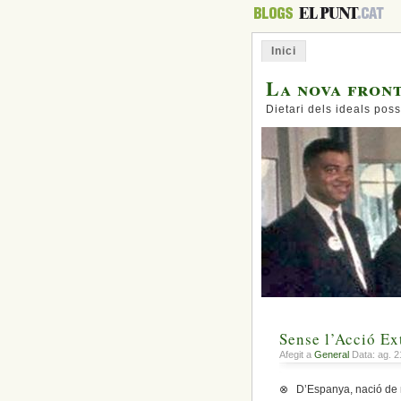
Inici
La nova fron
Dietari dels ideals poss
Sense l’Acció Ext
Afegit a
General
Data: ag. 2
⊗ D’Espanya, nació de n