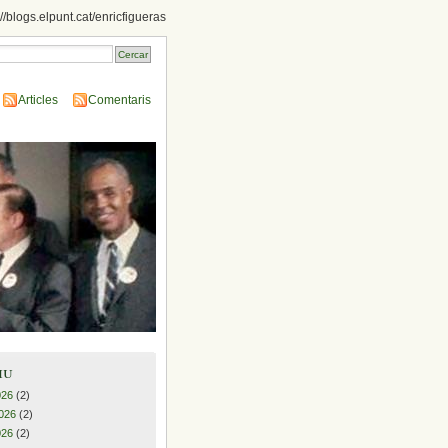
://blogs.elpunt.cat/enricfigueras
Articles
Comentaris
iu
026
(2)
026
(2)
026
(2)