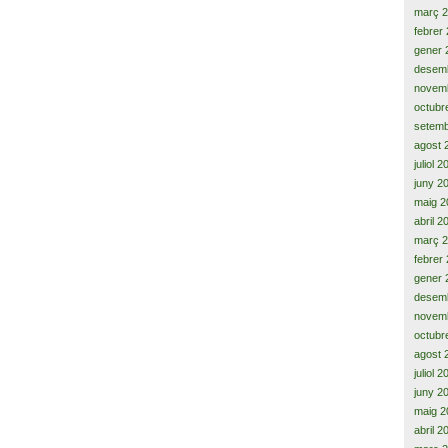
març 
febrer
gener 
desem
novem
octubr
setemb
agost 
juliol 
juny 2
maig 2
abril 2
març 
febrer
gener 
desem
novem
octubr
agost 
juliol 
juny 2
maig 2
abril 2