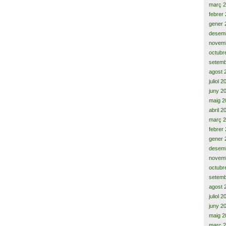
març 
febrer
gener 
desem
novem
octubr
setemb
agost 
juliol 
juny 2
maig 2
abril 2
març 
febrer
gener 
desem
novem
octubr
setemb
agost 
juliol 
juny 2
maig 2
març 