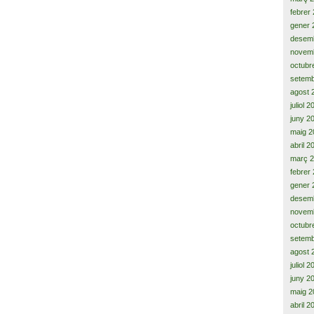
febrer
gener 
desem
novem
octubr
setemb
agost 
juliol 
juny 2
maig 2
abril 2
març 
febrer
gener 
desem
novem
octubr
setemb
agost 
juliol 
juny 2
maig 2
abril 2