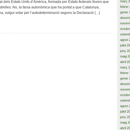
març 
l dels Estats Units d’Amèrica, formada per Estats federals lliures que
de
febrer
strelles. No, la farsa autonòmica que ha portat a que Catalunya,
la
gener 
a, vulgui votar per l’autodeterminació segons la Declaració […]
Generalitat
desem
de
novem
Catalunya,
octubr
la
ruïna
setemb
agost 
juliol 
juny 2
maig 2
abril 2
març 
febrer
gener 
desem
novem
octubr
setemb
agost 
juliol 
juny 2
maig 2
abril 2