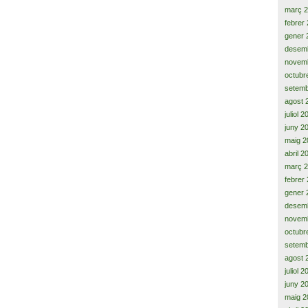
març 
febrer
gener 
desem
novem
octubr
setemb
agost 
juliol 
juny 2
maig 2
abril 2
març 
febrer
gener 
desem
novem
octubr
setemb
agost 
juliol 
juny 2
maig 2