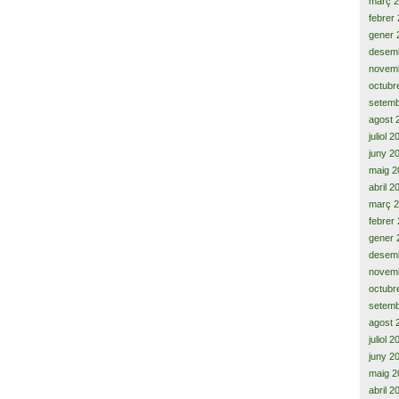
març 
febrer
gener 
desem
novem
octubr
setemb
agost 
juliol 
juny 2
maig 2
abril 2
març 
febrer
gener 
desem
novem
octubr
setemb
agost 
juliol 
juny 2
maig 2
abril 2