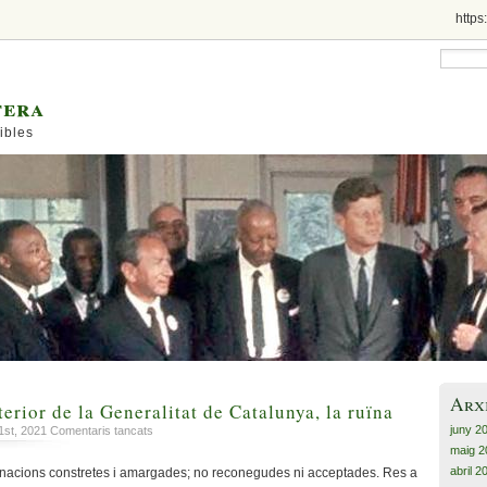
https
tera
ibles
Arx
erior de la Generalitat de Catalunya, la ruïna
juny 2
a
1st, 2021
Comentaris tancats
Sense
maig 2
l’Acció
abril 2
acions constretes i amargades; no reconegudes ni acceptades. Res a
Exterior