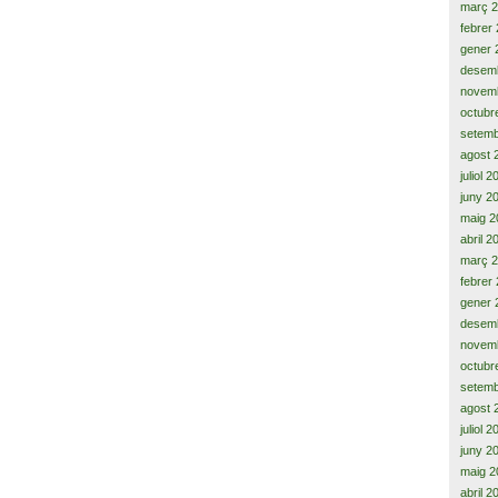
març 
febrer
gener 
desem
novem
octubr
setemb
agost 
juliol 
juny 2
maig 2
abril 2
març 
febrer
gener 
desem
novem
octubr
setemb
agost 
juliol 
juny 2
maig 2
abril 2