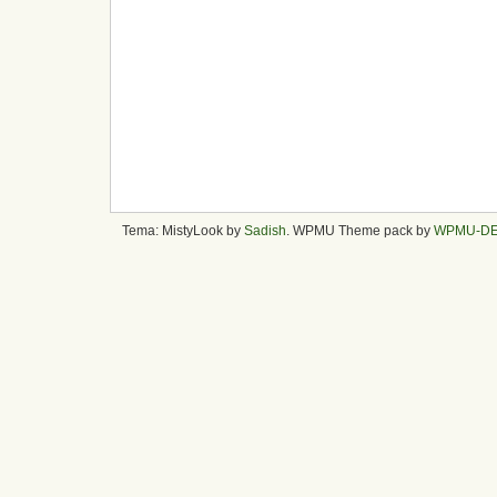
Tema: MistyLook by
Sadish
. WPMU Theme pack by
WPMU-D