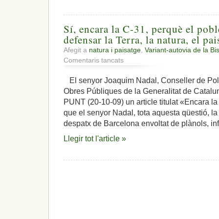
Sí, encara la C-31, perquè el pobl
defensar la Terra, la natura, el pa
Afegit a
natura i paisatge
,
Variant-autovia de la Bi
a
Comentaris tancats
Sí,
encara
El senyor Joaquim Nadal, Conseller de Políti
la
Obres Públiques de la Generalitat de Cataluny
C-
31,
PUNT (20-10-09) un article titulat «Encara l
perquè
que el senyor Nadal, tota aquesta qüestió, la
el
despatx de Barcelona envoltat de plànols, in
poble
estima
Llegir tot l'article »
i
vol
defensar
la
Terra,
la
natura,
el
paisatge,
la