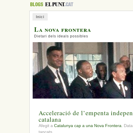
Inici
La nova frontera
Dietari dels ideals possibles
Acceleració de l’empenta independ
catalana
Afegit a
Catalunya cap a una Nova Frontera.
Data
a
tancats