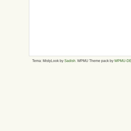
Tema: MistyLook by
Sadish
. WPMU Theme pack by
WPMU-D