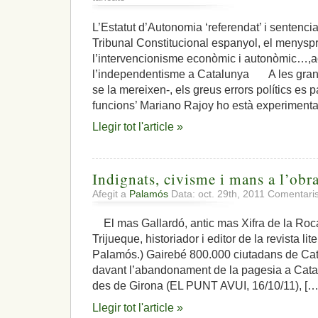
Acceleració
de
L’Estatut d’Autonomia ‘referendat’ i sentenciat
l’empenta
Tribunal Constitucional espanyol, el menyspr
independentista
a
l’intervencionisme econòmic i autonòmic…,ac
la
l’independentisme a Catalunya A les grans
nació
se la mereixen-, els greus errors polítics es 
catalana
funcions’ Mariano Rajoy ho està experimenta
Llegir tot l'article »
Indignats, civisme i mans a l’obr
Afegit a
Palamós
Data: oct. 29th, 2011
Comentaris
El mas Gallardó, antic mas Xifra de la Roca
Trijueque, historiador i editor de la revista lite
Palamós.) Gairebé 800.000 ciutadans de Cata
davant l’abandonament de la pagesia a Cat
des de Girona (EL PUNT AVUI, 16/10/11), […
Llegir tot l'article »