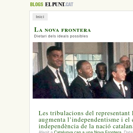
Inici
La nova frontera
Dietari dels ideals possibles
Les tribulacions del representant 
augmenta l’independentisme i el 
independència de la nació catalan
Afegit a
Catalunya cap a una Nova Frontera.
Data