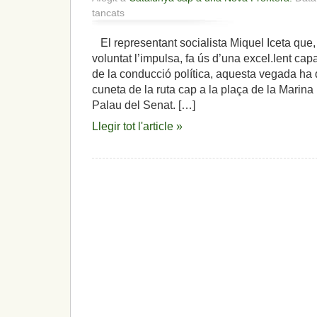
a
tancats
Les
tribulacions
El representant socialista Miquel Iceta que, 
del
voluntat l’impulsa, fa ús d’una excel.lent cap
representant
Iceta,
de la conducció política, aquesta vegada ha 
mentre
cuneta de la ruta cap a la plaça de la Marina
augmenta
Palau del Senat. […]
l’independentisme
i
Llegir tot l'article »
el
clam
per
la
independència
de
la
nació
catalana