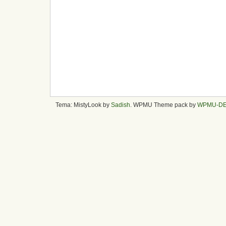
Tema: MistyLook by
Sadish
. WPMU Theme pack by
WPMU-D