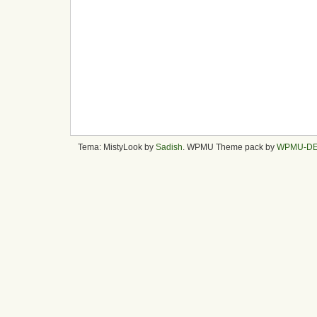
Tema: MistyLook by
Sadish
. WPMU Theme pack by
WPMU-D